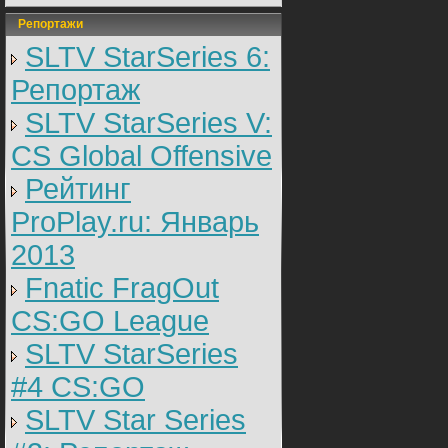
Репортажи
SLTV StarSeries 6:
Репортаж
SLTV StarSeries V:
CS Global Offensive
Рейтинг
ProPlay.ru: Январь
2013
Fnatic FragOut
CS:GO League
SLTV StarSeries
#4 CS:GO
SLTV Star Series