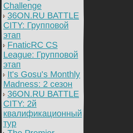
Challenge
36ON.RU BATTLE
CITY: Групповой
этап
FnaticRC CS
League: Групповой
этап
It's Gosu's Monthly
Madness: 2 сезон
36ON.RU BATTLE
CITY: 2й
квалификационный
тур