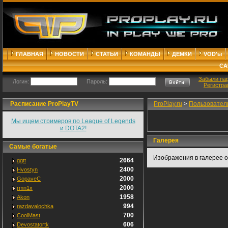
ГЛАВНАЯ
НОВОСТИ
СТАТЬИ
КОМАНДЫ
ДЕМКИ
VOD'ы
СА
Забыли па
Логин:
Пароль:
Регистра
Расписание ProPlayTV
ProPlay.ru
>
Пользовател
Мы ищем стримеров по League of Legends
и DOTA2!
Галерея
Самые богатые
Изображения в галерее о
2664
ggtt
2400
Hvostyn
2000
GopaveC
2000
rmn1x
1958
Akon
994
razdavalochka
700
CoolMast
606
Devostatortk