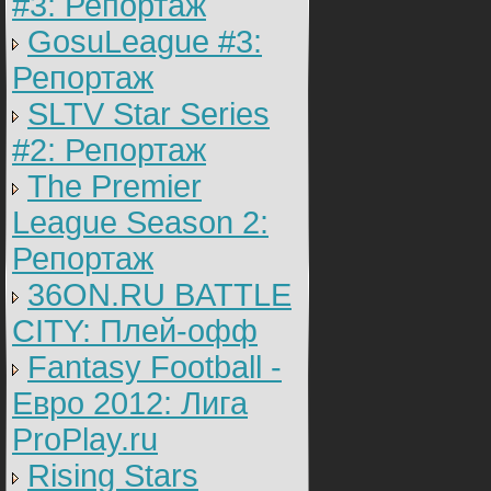
#3: Репортаж
GosuLeague #3:
Репортаж
SLTV Star Series
#2: Репортаж
The Premier
League Season 2:
Репортаж
36ON.RU BATTLE
CITY: Плей-офф
Fantasy Football -
Евро 2012: Лига
ProPlay.ru
Rising Stars