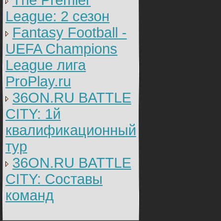
The Premier
League: 2 cезон
Fantasy Football -
UEFA Champions
League лига
ProPlay.ru
36ON.RU BATTLE
CITY: 1й
квалификационный
тур
36ON.RU BATTLE
CITY: Составы
команд