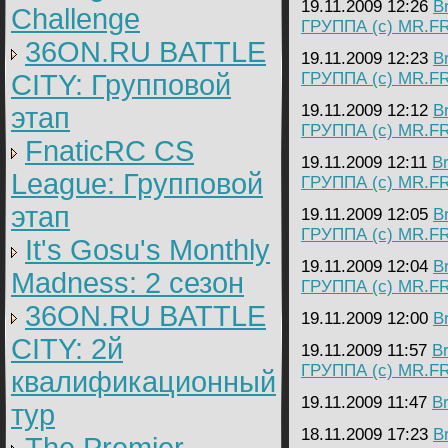
19.11.2009 12:26
B
Challenge
ГРУППА (с) MR.F
36ON.RU BATTLE
19.11.2009 12:23
B
CITY: Групповой
ГРУППА (с) MR.F
19.11.2009 12:12
B
этап
ГРУППА (с) MR.F
FnaticRC CS
19.11.2009 12:11
B
League: Групповой
ГРУППА (с) MR.F
этап
19.11.2009 12:05
B
ГРУППА (с) MR.F
It's Gosu's Monthly
19.11.2009 12:04
B
Madness: 2 сезон
ГРУППА (с) MR.F
36ON.RU BATTLE
19.11.2009 12:00
B
CITY: 2й
19.11.2009 11:57
B
ГРУППА (с) MR.F
квалификационный
19.11.2009 11:47
B
тур
18.11.2009 17:23
B