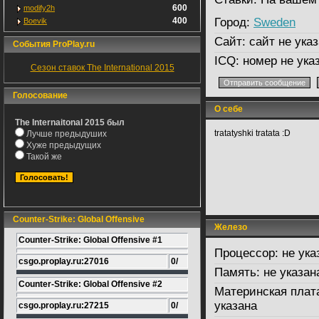
600
modify2h
400
Город:
Sweden
Boevik
Сайт:
сайт не указ
События ProPlay.ru
ICQ:
номер не ука
Сезон ставок The International 2015
Голосование
О себе
The Internaitonal 2015 был
tratatyshki tratata :D
Лучше предыдуших
Хуже предыдущих
Такой же
Counter-Strike: Global Offensive
Железо
Counter-Strike: Global Offensive #1
Процессор:
не ука
csgo.proplay.ru:27016
0/
Память:
не указан
Counter-Strike: Global Offensive #2
Материнская плат
указана
csgo.proplay.ru:27215
0/