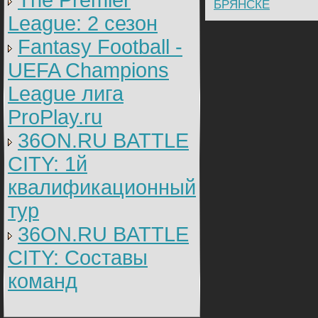
The Premier
БРЯНСКЕ
League: 2 cезон
Fantasy Football -
UEFA Champions
League лига
ProPlay.ru
36ON.RU BATTLE
CITY: 1й
квалификационный
тур
36ON.RU BATTLE
CITY: Составы
команд