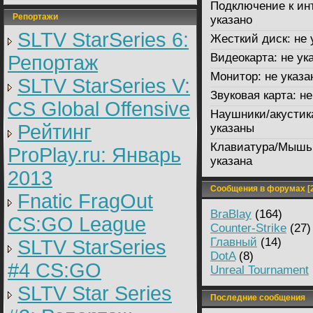
Подключение к ин
Репортажи
указано
SLTV StarSeries 6:
Жесткий диск:
не 
Видеокарта:
не ук
Репортаж
Монитор:
не указа
SLTV StarSeries V:
Звуковая карта:
не
CS Global Offensive
Наушники/акустик
Рейтинг
указаны
Клавиатура/Мышь
ProPlay.ru: Январь
указана
2013
Сообщения в форумах [2
Fnatic FragOut
BraBlay
(164)
CS:GO League
Counter-Strike
(27)
Главный
(14)
SLTV StarSeries
DotA
(8)
#4 CS:GO
Unreal Tournament
SLTV Star Series
Последние сообщения