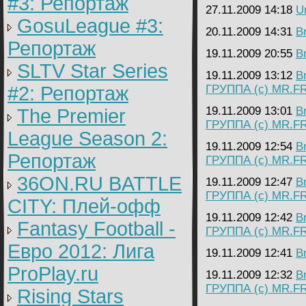
#3: Репортаж
27.11.2009 14:18
U
GosuLeague #3:
20.11.2009 14:31
B
Репортаж
19.11.2009 20:55
B
SLTV Star Series
19.11.2009 13:12
B
#2: Репортаж
ГРУППА (с) MR.F
19.11.2009 13:01
B
The Premier
ГРУППА (с) MR.F
League Season 2:
19.11.2009 12:54
B
Репортаж
ГРУППА (с) MR.F
36ON.RU BATTLE
19.11.2009 12:47
B
ГРУППА (с) MR.F
CITY: Плей-офф
19.11.2009 12:42
B
Fantasy Football -
ГРУППА (с) MR.F
Евро 2012: Лига
19.11.2009 12:41
B
ProPlay.ru
19.11.2009 12:32
B
ГРУППА (с) MR.F
Rising Stars