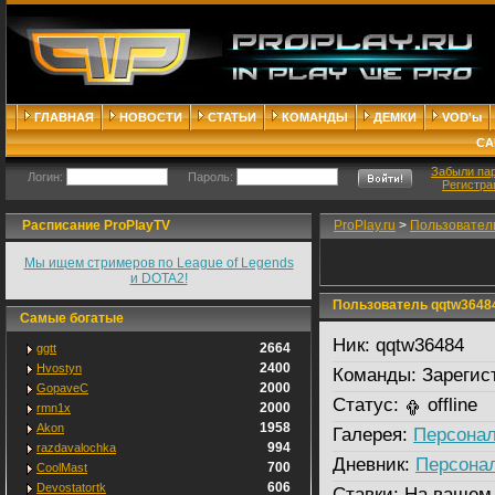
ГЛАВНАЯ
НОВОСТИ
СТАТЬИ
КОМАНДЫ
ДЕМКИ
VOD'ы
СА
Забыли па
Логин:
Пароль:
Регистра
Расписание ProPlayTV
ProPlay.ru
>
Пользовател
Мы ищем стримеров по League of Legends
и DOTA2!
Пользователь qqtw3648
Самые богатые
Ник:
qqtw36484
2664
ggtt
2400
Hvostyn
Команды:
Зарегис
2000
GopaveC
Статус:
offline
2000
rmn1x
1958
Akon
Галерея:
Персонал
994
razdavalochka
Дневник:
Персона
700
CoolMast
606
Devostatortk
Ставки:
На вашем