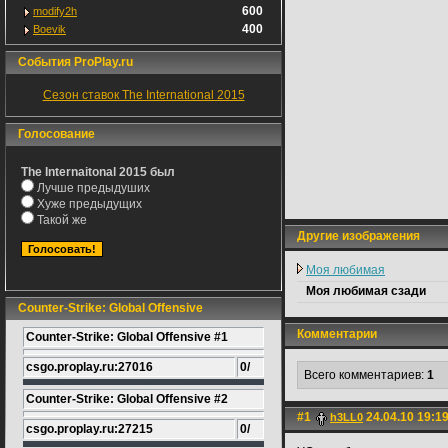
600
modify2h
400
Boevik
События ProPlay.ru
Сезон ставок The International 2015
Голосование
The Internaitonal 2015 был
Лучше предыдуших
Хуже предыдущих
Такой же
Другие изображения
Моя любимая
Моя любимая сзади
Counter-Strike: Global Offensive
Комментарии
Counter-Strike: Global Offensive #1
csgo.proplay.ru:27016
0/
Всего комментариев:
1
Counter-Strike: Global Offensive #2
#1
24.04.10 19:1
h3LL0
csgo.proplay.ru:27215
0/