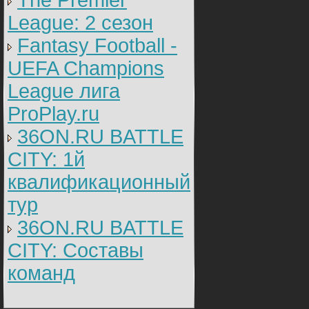
The Premier
League: 2 cезон
Fantasy Football -
UEFA Champions
League лига
ProPlay.ru
36ON.RU BATTLE
CITY: 1й
квалификационный
тур
36ON.RU BATTLE
CITY: Составы
команд