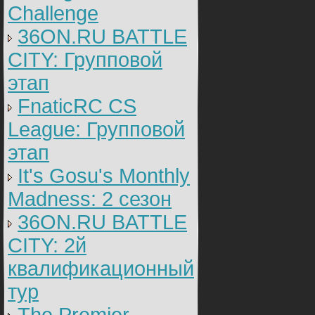
Challenge
36ON.RU BATTLE
CITY: Групповой
этап
FnaticRC CS
League: Групповой
этап
It's Gosu's Monthly
Madness: 2 сезон
36ON.RU BATTLE
CITY: 2й
квалификационный
тур