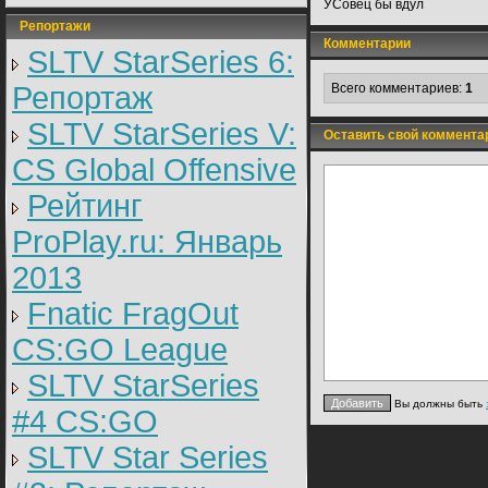
УСовец бы вдул
Репортажи
Комментарии
SLTV StarSeries 6:
Репортаж
Всего комментариев:
1
SLTV StarSeries V:
Оставить свой коммента
CS Global Offensive
Рейтинг
ProPlay.ru: Январь
2013
Fnatic FragOut
CS:GO League
SLTV StarSeries
Вы должны быть
#4 CS:GO
SLTV Star Series