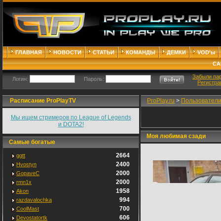
ГЛАВНАЯ
НОВОСТИ
СТАТЬИ
КОМАНДЫ
ДЕМКИ
VOD'ы
СА
Забыли па
Логин:
Пароль:
Регистра
Расписание ProPlayTV
ProPlay.ru
>
Пользовател
Мы ищем стримеров по League of Legends
и DOTA2!
Моя любимая сзади
Самые богатые
2664
ggtt
2400
Hvostyn
2000
GopaveC
2000
rmn1x
1958
Akon
994
razdavalochka
700
CoolMast
606
Devostatortk