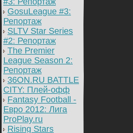
#3: Репортаж
GosuLeague #3:
Репортаж
SLTV Star Series
#2: Репортаж
The Premier
League Season 2:
Репортаж
36ON.RU BATTLE
CITY: Плей-офф
Fantasy Football -
Евро 2012: Лига
ProPlay.ru
Rising Stars