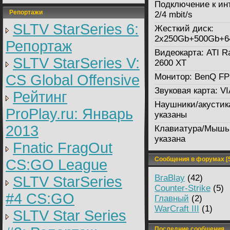
Подключение к ин
Репортажи
2/4 mbit/s
SLTV StarSeries 6:
Жесткий диск:
2x250Gb+500Gb+6
Репортаж
Видеокарта:
ATI R
SLTV StarSeries V:
2600 XT
CS Global Offensive
Монитор:
BenQ FP
Звуковая карта:
VI
Рейтинг
Наушники/акустик
ProPlay.ru: Январь
указаны
2013
Клавиатура/Мышь
указана
Fnatic FragOut
Сообщения в форумах [5
CS:GO League
BraBlay
(42)
SLTV StarSeries
Counter-Strike
(5)
#4 CS:GO
Главный
(2)
WarCraft III
(1)
SLTV Star Series
Последние сообщения