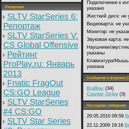
Подключение к ин
Репортажи
указано
SLTV StarSeries 6:
Жесткий диск:
не 
Видеокарта:
не ук
Репортаж
Монитор:
не указа
SLTV StarSeries V:
Звуковая карта:
не
CS Global Offensive
Наушники/акустик
Рейтинг
указаны
Клавиатура/Мышь
ProPlay.ru: Январь
указана
2013
Сообщения в форумах [3
Fnatic FragOut
BraBlay
(34)
CS:GO League
Counter-Strike
(3)
SLTV StarSeries
Последние сообщения
#4 CS:GO
29.05.2010 09:59
B
SLTV Star Series
22.11.2009 19:16
B