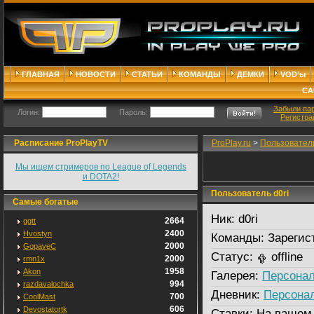
ГЛАВНАЯ
НОВОСТИ
СТАТЬИ
КОМАНДЫ
ДЕМКИ
VOD'ы
СА
Забыли па
Логин:
Пароль:
Регистра
Расписание ProPlayTV
ProPlay.ru
>
Пользовател
Мы ищем стримеров по League of Legends
и DOTA2!
Пользователь d0ri
Самые богатые
Ник:
d0ri
2664
ggtt
2400
Hvostyn
Команды:
Зарегис
2000
GopaveC
Статус:
offline
2000
rmn1x
1958
Akon
Галерея:
Персонал
994
razdavalochka
Дневник:
Персона
700
CoolMast
606
Devostatortk
Ставки:
На вашем