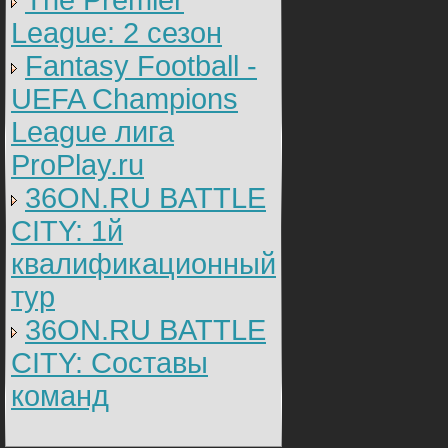
The Premier
League: 2 cезон
Fantasy Football -
UEFA Champions
League лига
ProPlay.ru
36ON.RU BATTLE
CITY: 1й
квалификационный
тур
36ON.RU BATTLE
CITY: Составы
команд