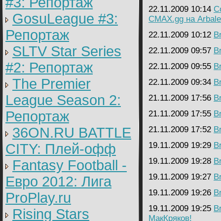
#3: Репортаж
22.11.2009 10:14
C
GosuLeague #3:
CMAX.gg на Arbale
Репортаж
22.11.2009 10:12
B
SLTV Star Series
22.11.2009 09:57
B
#2: Репортаж
22.11.2009 09:55
B
The Premier
22.11.2009 09:34
B
League Season 2:
21.11.2009 17:56
B
Репортаж
21.11.2009 17:55
B
36ON.RU BATTLE
21.11.2009 17:52
B
19.11.2009 19:29
B
CITY: Плей-офф
19.11.2009 19:28
B
Fantasy Football -
19.11.2009 19:27
B
Евро 2012: Лига
19.11.2009 19:26
B
ProPlay.ru
19.11.2009 19:25
B
Rising Stars
МакКряков!