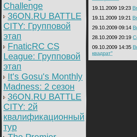
Challenge
19.11.2009 19:23
B
36ON.RU BATTLE
19.11.2009 19:21
B
CITY: Групповой
29.10.2009 09:14
B
этап
28.10.2009 20:19
C
FnaticRC CS
09.10.2009 14:35
B
квадрат"
League: Групповой
этап
It's Gosu's Monthly
Madness: 2 сезон
36ON.RU BATTLE
CITY: 2й
квалификационный
тур