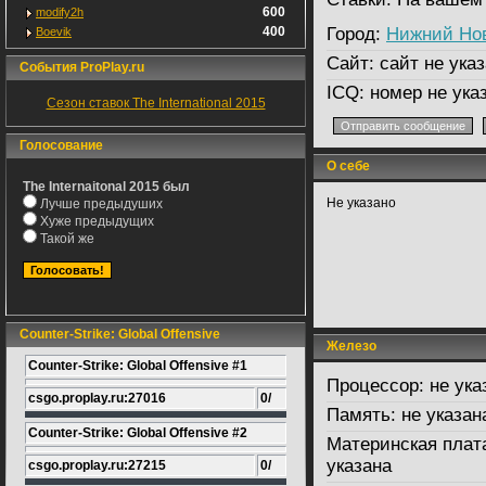
600
modify2h
400
Город:
Нижний Но
Boevik
Сайт:
сайт не указ
События ProPlay.ru
ICQ:
номер не ука
Сезон ставок The International 2015
Голосование
О себе
The Internaitonal 2015 был
Не указано
Лучше предыдуших
Хуже предыдущих
Такой же
Counter-Strike: Global Offensive
Железо
Counter-Strike: Global Offensive #1
Процессор:
не ука
csgo.proplay.ru:27016
0/
Память:
не указан
Counter-Strike: Global Offensive #2
Материнская плат
указана
csgo.proplay.ru:27215
0/