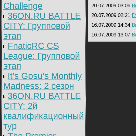
Challenge
20.07.2009 03:06
B
36ON.RU BATTLE
20.07.2009 02:21
Г
CITY: Групповой
16.07.2009 14:34
B
этап
16.07.2009 13:07
B
FnaticRC CS
League: Групповой
этап
It's Gosu's Monthly
Madness: 2 сезон
36ON.RU BATTLE
CITY: 2й
квалификационный
тур