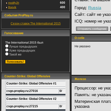
600
modify2h
400
Город:
Russia
Boevik
Сайт:
сайт не указ
События ProPlay.ru
ICQ:
номер не ука
Сезон ставок The International 2015
Голосование
О себе
The Internaitonal 2015 был
Не указано
Лучше предыдуших
Хуже предыдущих
Такой же
Counter-Strike: Global Offensive
Железо
Counter-Strike: Global Offensive #1
Процессор:
не ука
csgo.proplay.ru:27016
0/
Память:
не указан
Counter-Strike: Global Offensive #2
Материнская плат
указана
csgo.proplay.ru:27215
0/