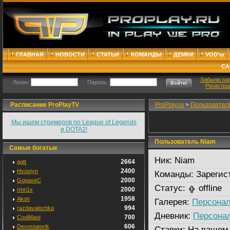
ГЛАВНАЯ
НОВОСТИ
СТАТЬИ
КОМАНДЫ
ДЕМКИ
VOD'ы
СА
Забыли па
Логин:
Пароль:
Регистра
Расписание ProPlayTV
ProPlay.ru
>
Пользовател
Мы ищем стримеров по League of Legends
и DOTA2!
Пользователь Niam
Самые богатые
Ник:
Niam
2664
ggtt
2400
Hvostyn
Команды:
Зарегис
2000
GopaveC
Статус:
offline
2000
rmn1x
1958
Akon
Галерея:
Персонал
994
razdavalochka
Дневник:
Персона
700
CoolMast
606
Devostatortk
Ставки:
На вашем