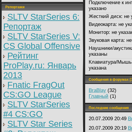
Подключение к ин
Репортажи
указано
SLTV StarSeries 6:
Жесткий диск:
не 
Видеокарта:
не ук
Репортаж
Монитор:
не указа
SLTV StarSeries V:
Звуковая карта:
не
CS Global Offensive
Наушники/акустик
Рейтинг
указаны
Клавиатура/Мышь
ProPlay.ru: Январь
указана
2013
Сообщения в форумах [3
Fnatic FragOut
BraBlay
(32)
CS:GO League
Главный
(1)
SLTV StarSeries
Последние сообщения
#4 CS:GO
20.07.2009 20:49
B
SLTV Star Series
20.07.2009 20:19
B