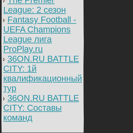
The Premier
League: 2 cезон
Fantasy Football -
UEFA Champions
League лига
ProPlay.ru
36ON.RU BATTLE
CITY: 1й
квалификационный
тур
36ON.RU BATTLE
CITY: Составы
команд