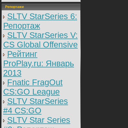
Репортажи
SLTV StarSeries 6:
Репортаж
SLTV StarSeries V:
CS Global Offensive
Рейтинг
ProPlay.ru: Январь
2013
Fnatic FragOut
CS:GO League
SLTV StarSeries
#4 CS:GO
SLTV Star Series