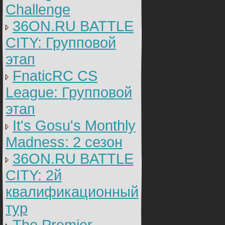
Challenge
36ON.RU BATTLE
CITY: Групповой
этап
FnaticRC CS
League: Групповой
этап
It's Gosu's Monthly
Madness: 2 сезон
36ON.RU BATTLE
CITY: 2й
квалификационный
тур