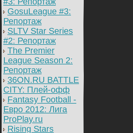
#3: Репортаж
GosuLeague #3:
Репортаж
SLTV Star Series
#2: Репортаж
The Premier
League Season 2:
Репортаж
36ON.RU BATTLE
CITY: Плей-офф
Fantasy Football -
Евро 2012: Лига
ProPlay.ru
Rising Stars