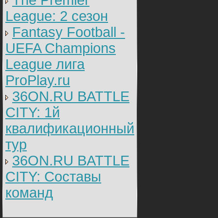
The Premier
League: 2 cезон
Fantasy Football -
UEFA Champions
League лига
ProPlay.ru
36ON.RU BATTLE
CITY: 1й
квалификационный
тур
36ON.RU BATTLE
CITY: Составы
команд