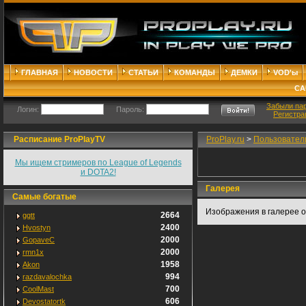
ГЛАВНАЯ
НОВОСТИ
СТАТЬИ
КОМАНДЫ
ДЕМКИ
VOD'ы
СА
Забыли па
Логин:
Пароль:
Регистра
Расписание ProPlayTV
ProPlay.ru
>
Пользовател
Мы ищем стримеров по League of Legends
и DOTA2!
Галерея
Самые богатые
Изображения в галерее о
2664
ggtt
2400
Hvostyn
2000
GopaveC
2000
rmn1x
1958
Akon
994
razdavalochka
700
CoolMast
606
Devostatortk