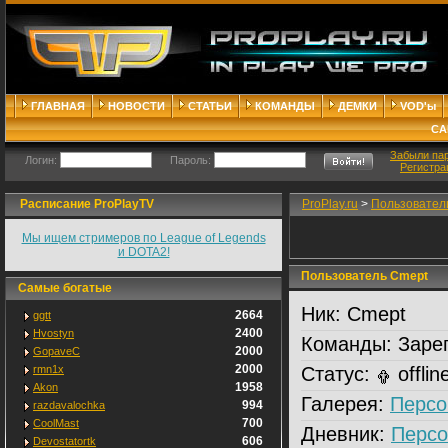
ГЛАВНАЯ
НОВОСТИ
СТАТЬИ
КОМАНДЫ
ДЕМКИ
VOD'ы
СА
Забыли па
Логин:
Пароль:
Регистра
Расписание ProPlayTV
ProPlay.ru
>
Пользовател
Мы ищем стримеров по League of Legends
и DOTA2!
Пользователь Cmept
Самые богатые
Ник:
Cmept
2664
ggtt
2400
Hvostyn
Команды:
Зарег
2000
GopaveC
2000
rmn1x
Статус:
offlin
1958
Akon
Галерея:
Персо
994
razdavalochka
700
CoolMast
Дневник:
Персо
606
Devostatortk