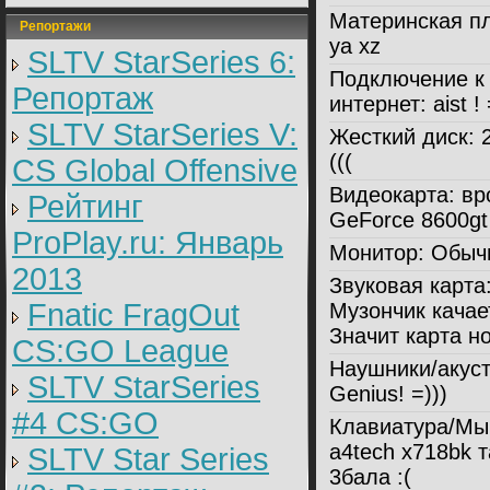
Материнская пл
Репортажи
ya xz
SLTV StarSeries 6:
Подключение к
Репортаж
интернет:
aist ! 
SLTV StarSeries V:
Жесткий диск:
2
(((
CS Global Offensive
Видеокарта:
вр
Рейтинг
GeForce 8600gt
ProPlay.ru: Январь
Монитор:
Обыч
2013
Звуковая карта
Fnatic FragOut
Музончик качает
Значит карта н
CS:GO League
Наушники/акуст
SLTV StarSeries
Genius! =)))
#4 CS:GO
Клавиатура/Мы
a4tech x718bk 
SLTV Star Series
3бала :(