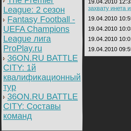
The Premier
19.04.2010 12:
League: 2 cезон
захвату инета 
Fantasy Football -
19.04.2010 10:
UEFA Champions
19.04.2010 10:
League лига
19.04.2010 10:
ProPlay.ru
19.04.2010 09:
36ON.RU BATTLE
CITY: 1й
квалификационный
тур
36ON.RU BATTLE
CITY: Составы
команд