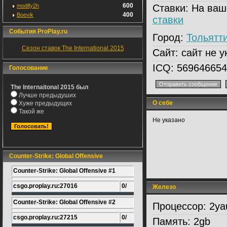
600
modify2h
Ставки:
На ваш
400
Boevik
ставки
События ProPlay.ru
Город:
Тольятт
Сезон ставок The International 2015
Сайт:
сайт не у
ICQ:
569646654
Голосование
The Internaitonal 2015 был
Лучше предыдуших
О себе
Хуже предыдущих
Такой же
Не указано
Counter-Strike: Global Offensive
Counter-Strike: Global Offensive #1
csgo.proplay.ru:27016
0/
Железо
Counter-Strike: Global Offensive #2
Процессор:
2ya
csgo.proplay.ru:27215
0/
Память:
2gb