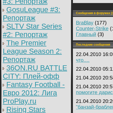
#3: Репортаж
GosuLeague #3:
Сообщения в форумах [1
Репортаж
BraBlay
(177)
SLTV Star Series
Counter-Strike
(
#2: Репортаж
Главный
(3)
The Premier
Последние сообщения
League Season 2:
22.04.2010 16:
Репортаж
что....
36ON.RU BATTLE
22.04.2010 05:
CITY: Плей-офф
21.04.2010 20:
Fantasy Football -
21.04.2010 20:
Евро 2012: Лига
помогите дарис
ProPlay.ru
21.04.2010 20:
"банзай-брабле
Rising Stars