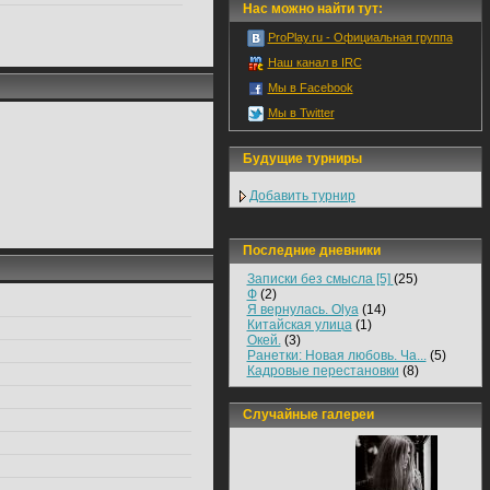
Нас можно найти тут:
ProPlay.ru - Официальная группа
Наш канал в IRC
Мы в Facebook
Мы в Twitter
Будущие турниры
Добавить турнир
Последние дневники
Записки без смысла [5]
(25)
Ф
(2)
Я вернулась. Olya
(14)
Китайская улица
(1)
Окей.
(3)
Ранетки: Новая любовь. Ча...
(5)
Кадровые перестановки
(8)
Случайные галереи