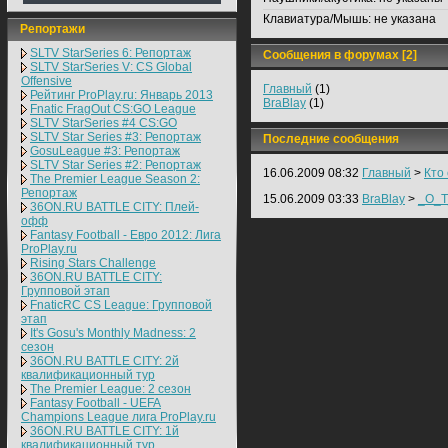
Клавиатура/Мышь:
не указана
Репортажи
SLTV StarSeries 6: Репортаж
Сообщения в форумах [2]
SLTV StarSeries V: CS Global
Offensive
Главный
(1)
Рейтинг ProPlay.ru: Январь 2013
BraBlay
(1)
Fnatic FragOut CS:GO League
SLTV StarSeries #4 CS:GO
SLTV Star Series #3: Репортаж
Последние сообщения
GosuLeague #3: Репортаж
SLTV Star Series #2: Репортаж
16.06.2009 08:32
Главный
>
Кто
The Premier League Season 2:
Репортаж
15.06.2009 03:33
BraBlay
>
_O_T
36ON.RU BATTLE CITY: Плей-
офф
Fantasy Football - Евро 2012: Лига
ProPlay.ru
Rising Stars Challenge
36ON.RU BATTLE CITY:
Групповой этап
FnaticRC CS League: Групповой
этап
It's Gosu's Monthly Madness: 2
сезон
36ON.RU BATTLE CITY: 2й
квалификационный тур
The Premier League: 2 cезон
Fantasy Football - UEFA
Champions League лига ProPlay.ru
36ON.RU BATTLE CITY: 1й
квалификационный тур