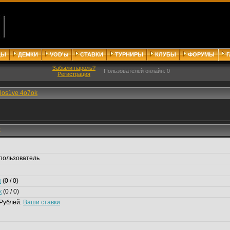
ДЫ
ДЕМКИ
VOD'ы
СТАВКИ
ТУРНИРЫ
КЛУБЫ
ФОРУМЫ
Забыли пароль?
Пользователей онлайн: 0
Регистрация
los1ve 4o7ok
k
пользователь
я
(0 / 0)
к
(0 / 0)
Рублей.
Ваши ставки