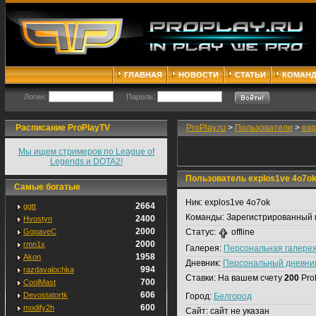
ГЛАВНАЯ
НОВОСТИ
СТАТЬИ
КОМАН
Логин:
Пароль:
Расписание ProPlayTV
ProPlay.ru
>
Пользователи
>
exp
Мы ищем стримеров по League of
Legends и DOTA2!
Пользователь explos1ve 4o7o
Самые богатые
Ник:
explos1ve 4o7ok
2664
ggtt
Команды:
Зарегистрированный 
2400
Hvostyn
2000
GopaveC
Статус:
offline
2000
rmn1x
Галерея:
Персональная галере
1958
Akon
Дневник:
Персональный дневни
994
razdavalochka
Ставки:
На вашем счету
200
Pro
700
CoolMast
606
Devostatortk
Город:
Белгород
600
modify2h
Сайт:
сайт не указан