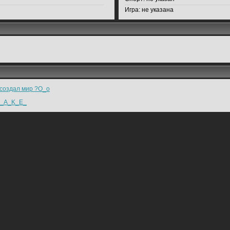
Игра:
не указана
 создал мир ?O_o
_A_K_E_