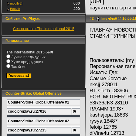
[/URL]
600
modify2h
научите плзкартин
400
Boevik
#2
@ 16.05.11
События ProPlay.ru
jmy ч0тк0
Сезон ставок The International 2015
ГЛАВНАЯ НОВОСТ
СТАВКИ ТУРНИРЫ
Голосование
The Internaitonal 2015 был
Лучше предыдуших
Пользователь: jmy 
Хуже предыдущих
Персональная гале
Такой же
Искать: Где:
Самые богатые
nksjj 278011
RT-sTich 183906
Counter-Strike: Global Offensive
FOR_MOTHER_RUS
53R36JK3 28110
Counter-Strike: Global Offensive #1
RAAMM 19937
csgo.proplay.ru:27016
0/
kashajopa 18633
rysya 18487
Counter-Strike: Global Offensive #2
feloip 12765
csgo.proplay.ru:27215
0/
diVine4u 12713