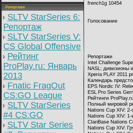
french1g 10454
Репортажи
SLTV StarSeries 6:
Голосование
Репортаж
SLTV StarSeries V:
CS Global Offensive
Рейтинг
Репортажи
Intel Challenge Sup
ProPlay.ru: Январь
NASL: дивизионы и
2013
Xperia PLAY 2011 p
Календарь предст
Fnatic FragOut
EPS Nordic IV: Rele
ESL Pro Series Ge
CS:GO League
Рейтинги ProPlay.r
SLTV StarSeries
Полный мировой ре
Nations Cup XIV: 
#4 CS:GO
Nations Cup XIV: 
ClanBase Nations C
SLTV Star Series
Nations Cup XIV: Г