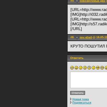
#5
@
невозмутимый джо
[URL=http://www.radi
[IMG]http://i032.rad
[URL=http://www.radi
[IMG]http://s57.radi
[/URL]
#6
@ 16.05.11
jmy ч0тк0
КРУТО ПОШУТИЛ 
Ответить
Новая тема
Подписаться