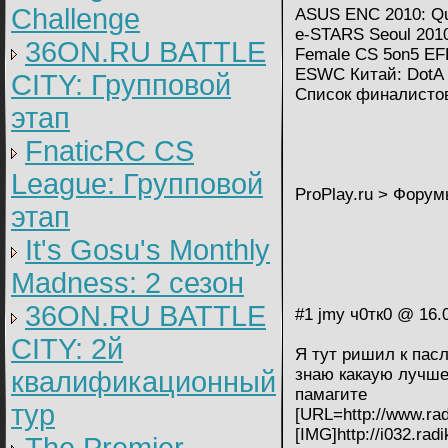
Challenge
ASUS ENC 2010: Qu
e-STARS Seoul 201
36ON.RU BATTLE
Female CS 5on5 EF
ESWC Китай: DotA
CITY: Групповой
Список финалисто
этап
FnaticRC CS
League: Групповой
ProPlay.ru > Форум
этап
It's Gosu's Monthly
Madness: 2 сезон
36ON.RU BATTLE
#1 jmy ч0тк0 @ 16.
CITY: 2й
Я тут ришил к пас
знаю какаую лучш
квалификационный
памагите
тур
[URL=http://www.radi
[IMG]http://i032.rad