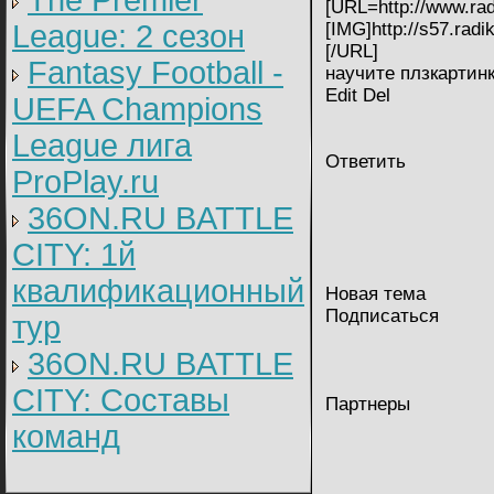
The Premier
[URL=http://www.radi
League: 2 cезон
[IMG]http://s57.radi
[/URL]
Fantasy Football -
научите плзкартин
Edit Del
UEFA Champions
League лига
Ответить
ProPlay.ru
36ON.RU BATTLE
CITY: 1й
квалификационный
Новая тема
Подписаться
тур
36ON.RU BATTLE
CITY: Составы
Партнеры
команд