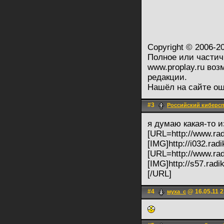
Copyright © 2006-2
Полное или частич
www.proplay.ru во
редакции.
Нашёл на сайте о
#3
Российский киберс
я думаю какая-то и
[URL=http://www.radi
[IMG]http://i032.rad
[URL=http://www.radi
[IMG]http://s57.radi
[/URL]
#4
@ 16.05.11 2
муха_с