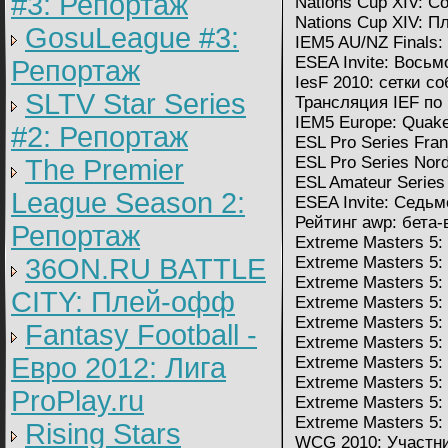
#3: Репортаж
Nations Cup XIV: 
Nations Cup XIV: 
GosuLeague #3:
IEM5 AU/NZ Finals:
ESEA Invite: Восьм
Репортаж
IesF 2010: сетки с
SLTV Star Series
Трансляция IEF по
IEM5 Europe: Quake
#2: Репортаж
ESL Pro Series Fra
ESL Pro Series Nord
The Premier
ESL Amateur Series
League Season 2:
ESEA Invite: Седьм
Рейтинг awp: бета-
Репортаж
Extreme Masters 5
36ON.RU BATTLE
Extreme Masters 5
Extreme Masters 5
CITY: Плей-офф
Extreme Masters 5
Extreme Masters 5
Fantasy Football -
Extreme Masters 5
Евро 2012: Лига
Extreme Masters 5: 
Extreme Masters 5
ProPlay.ru
Extreme Masters 5
Extreme Masters 5
Rising Stars
WCG 2010: Участн