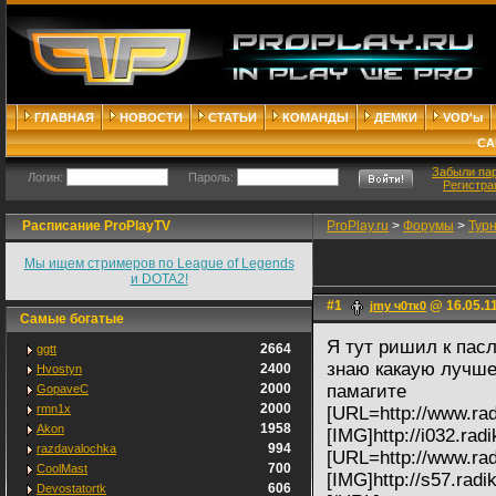
ГЛАВНАЯ
НОВОСТИ
СТАТЬИ
КОМАНДЫ
ДЕМКИ
VOD'ы
СА
Забыли па
Логин:
Пароль:
Регистра
Расписание ProPlayTV
ProPlay.ru
>
Форумы
>
Тур
Мы ищем стримеров по League of Legends
и DOTA2!
#1
@ 16.05.11
jmy ч0тк0
Самые богатые
Я тут ришил к пас
2664
ggtt
знаю какаую лучш
2400
Hvostyn
2000
памагите
GopaveC
2000
rmn1x
[URL=http://www.radi
1958
Akon
[IMG]http://i032.rad
994
razdavalochka
[URL=http://www.radi
700
CoolMast
[IMG]http://s57.radi
606
Devostatortk