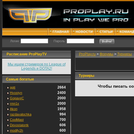
ГЛАВНАЯ
НОВОСТИ
СТАТЬИ
КОМАН
Логин:
Пароль:
Расписание ProPlayTV
ProPlay.ru
>
Форумы
>
Турниры
Мы ищем стримеров по League of
Legends и DOTA2!
Турниры
Самые богатые
Чтобы писать с
2664
ggtt
2400
Hvostyn
2000
GopaveC
2000
rmn1x
1958
Akon
994
razdavalochka
700
CoolMast
606
Devostatortk
600
modify2h