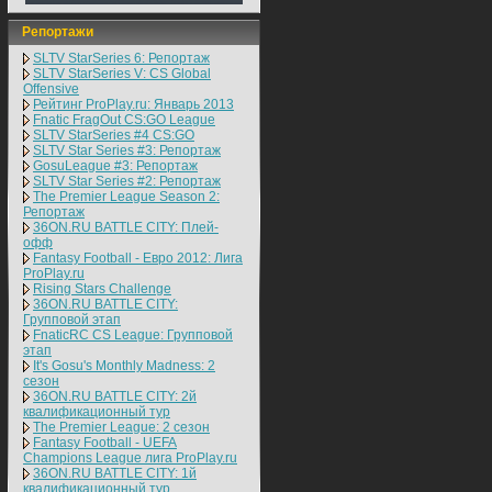
Репортажи
SLTV StarSeries 6: Репортаж
SLTV StarSeries V: CS Global
Offensive
Рейтинг ProPlay.ru: Январь 2013
Fnatic FragOut CS:GO League
SLTV StarSeries #4 CS:GO
SLTV Star Series #3: Репортаж
GosuLeague #3: Репортаж
SLTV Star Series #2: Репортаж
The Premier League Season 2:
Репортаж
36ON.RU BATTLE CITY: Плей-
офф
Fantasy Football - Евро 2012: Лига
ProPlay.ru
Rising Stars Challenge
36ON.RU BATTLE CITY:
Групповой этап
FnaticRC CS League: Групповой
этап
It's Gosu's Monthly Madness: 2
сезон
36ON.RU BATTLE CITY: 2й
квалификационный тур
The Premier League: 2 cезон
Fantasy Football - UEFA
Champions League лига ProPlay.ru
36ON.RU BATTLE CITY: 1й
квалификационный тур