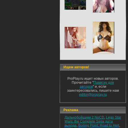
Ищем авторов!
ProPlay.ru ищет новых авторов.
Прочитайте "
Памятку для
авторов
" и, если
заинтересовались, пишите нам
editor@proplay.ru
Реклама
Дальнобойщики 2 NoCD
,
Lego Star
Wars: the Complete Saga дата
выхода
,
Boiling Point: Road to Hell
,