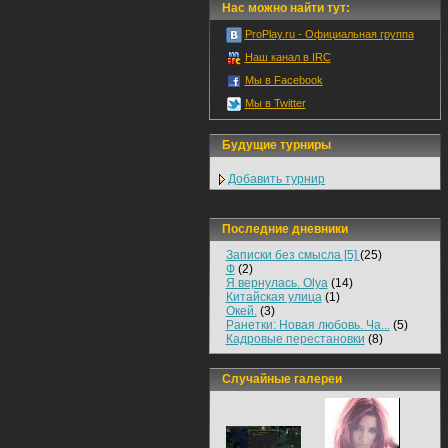
Нас можно найти тут:
ProPlay.ru - Официальная группа
Наш канал в IRC
Мы в Facebook
Мы в Twitter
Будущие турниры
Добавить турнир
Последние дневники
Записки без смысла [5]
(25)
Ф
(2)
Я вернулась. Olya
(14)
Китайская улица
(1)
Окей.
(3)
Ранетки: Новая любовь. Ча...
(5)
Кадровые перестановки
(8)
Случайные галереи