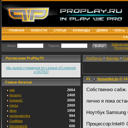
ГЛАВНАЯ
НОВОСТИ
СТАТЬИ
КОМАНДЫ
ДЕМКИ
VOD'ы
СА
Забыли па
Логин:
Пароль:
Регистра
Расписание ProPlayTV
ProPlay.ru
>
Форумы
>
Гл
Мы ищем стримеров по League of Legends
и DOTA2!
#1
@ 14.
RestartMyLife
Самые богатые
Собственно сабж. 
2664
ggtt
2400
Hvostyn
2000
лично я пока оста
GopaveC
2000
rmn1x
1958
Akon
Ноутбук Samsung 
994
razdavalochka
700
CoolMast
Процессор:Intel® 
606
Devostatortk