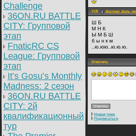
Challenge
#18
Достоен_быть_п
36ON.RU BATTLE
Ш Б
CITY: Групповой
М Н К
этап
Ы М Б Ш
б ы н к м
FnaticRC CS
..ю.юю..ю.ю.ю.
League: Групповой
Ответить
этап
It's Gosu's Monthly
Madness: 2 сезон
36ON.RU BATTLE
CITY: 2й
квалификационный
Новая тема
Подписаться
тур