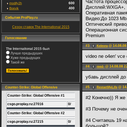
Частота процессо
600
modify2h
Дисплей:WXGA+, 19
400
Boevik
Оперативная памя
События ProPlay.ru
Видео:До 1023 Mb
Оптический прив
Сезон ставок The International 2015
Операционная сис
Premium
Голосование
#3
@ 14.08.08
Kelevra
The Internaitonal 2015 был
Лучше предыдуших
video ne o4en' vce 
Хуже предыдущих
Такой же
#4
@ 14.08.08 2
reed-
убавь дисплей до 
#5
@ 14.
Counter-Strike: Global Offensive
RestartMyLife
Counter-Strike: Global Offensive #1
#2 Конечно)) Я же
csgo.proplay.ru:27016
0/
#3 Почему не оче
Counter-Strike: Global Offensive #2
#4 Считаешь 19 на
csgo.proplay.ru:27215
0/
большой?