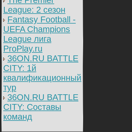
The Premier
League: 2 cезон
Fantasy Football -
UEFA Champions
League лига
ProPlay.ru
36ON.RU BATTLE
CITY: 1й
квалификационный
тур
36ON.RU BATTLE
CITY: Составы
команд