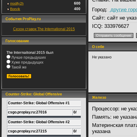
600
modify2h
400
Город:
другие гор
Boevik
Сайт:
сайт не указ
События ProPlay.ru
ICQ:
333976627
Сезон ставок The International 2015
Голосование
О себе
The Internaitonal 2015 был
Не указано
Лучше предыдуших
Хуже предыдущих
Такой же
Counter-Strike: Global Offensive
Железо
Counter-Strike: Global Offensive #1
Процессор:
не ука
csgo.proplay.ru:27016
0/
Память:
не указан
Counter-Strike: Global Offensive #2
Материнская плат
указана
csgo.proplay.ru:27215
0/