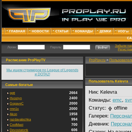
ГЛАВНАЯ
НОВОСТИ
СТАТЬИ
КОМАНДЫ
ДЕМКИ
VOD'ы
СА
Забыли па
Логин:
Пароль:
Регистра
Расписание ProPlayTV
ProPlay.ru
>
Пользовател
Мы ищем стримеров по League of Legends
и DOTA2!
Пользователь Kelevra
Самые богатые
Ник:
Kelevra
2664
ggtt
2400
Hvostyn
Команды:
emc
,
sv
2000
GopaveC
Статус:
offline
2000
rmn1x
1958
Akon
Галерея:
Персонал
994
razdavalochka
Дневник:
Персона
700
CoolMast
606
Devostatortk
Ставки:
На вашем