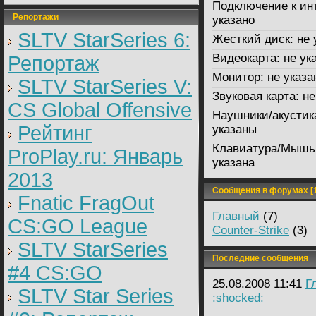
Подключение к ин
Репортажи
указано
SLTV StarSeries 6:
Жесткий диск:
не 
Видеокарта:
не ук
Репортаж
Монитор:
не указа
SLTV StarSeries V:
Звуковая карта:
не
CS Global Offensive
Наушники/акустик
Рейтинг
указаны
Клавиатура/Мышь
ProPlay.ru: Январь
указана
2013
Сообщения в форумах [1
Fnatic FragOut
Главный
(7)
CS:GO League
Counter-Strike
(3)
SLTV StarSeries
Последние сообщения
#4 CS:GO
25.08.2008 11:41
Г
SLTV Star Series
:shocked: