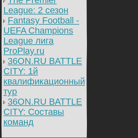
The Premier
League: 2 cезон
Fantasy Football -
UEFA Champions
League лига
ProPlay.ru
36ON.RU BATTLE
CITY: 1й
квалификационный
тур
36ON.RU BATTLE
CITY: Составы
команд