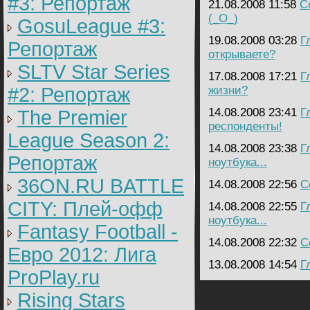
#3: Репортаж
21.08.2008 11:58
C
(_O_)
GosuLeague #3:
19.08.2008 03:28
Г
Репортаж
открываете?
SLTV Star Series
17.08.2008 17:21
Г
#2: Репортаж
жизни?
14.08.2008 23:41
Г
The Premier
респонденты!
League Season 2:
14.08.2008 23:38
Г
Репортаж
ноутбука...
36ON.RU BATTLE
14.08.2008 22:56
C
CITY: Плей-офф
14.08.2008 22:55
Г
ноутбука...
Fantasy Football -
14.08.2008 22:32
C
Евро 2012: Лига
13.08.2008 14:54
Г
ProPlay.ru
Rising Stars