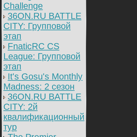
Challenge
36ON.RU BATTLE
CITY: Групповой
этап
FnaticRC CS
League: Групповой
этап
It's Gosu's Monthly
Madness: 2 сезон
36ON.RU BATTLE
CITY: 2й
квалификационный
тур