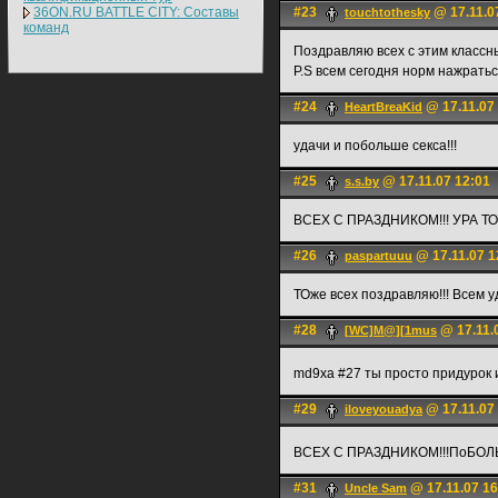
36ON.RU BATTLE CITY: Составы
#23
@ 17.11.0
touchtothesky
команд
Поздравляю всех с этим классн
P.S всем сегодня норм нажрать
#24
@ 17.11.07
HeartBreaKid
удачи и побольше секса!!!
#25
@ 17.11.07 12:01
s.s.by
ВСЕХ С ПРАЗДНИКОМ!!! УРА Т
#26
@ 17.11.07 1
paspartuuu
ТОже всех поздравляю!!! Всем у
#28
@ 17.11.
[WC]M@][1mus
md9xa #27 ты просто придурок 
#29
@ 17.11.07
iloveyouadya
ВСЕХ С ПРАЗДНИКОМ!!!ПоБОЛ
#31
@ 17.11.07 16
Uncle Sam