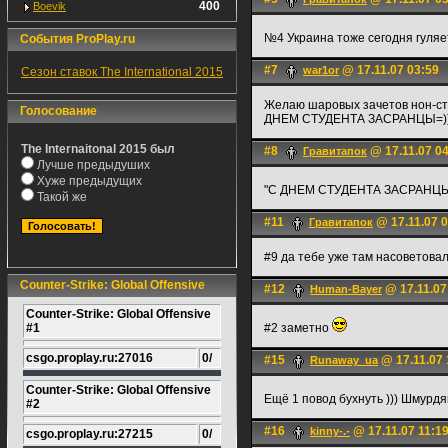
400
Boevik
№4 Украина тоже сегодня гуля
События ProPlay.ru
#7
@ 17.11.07 03:59
war1or
Сезон ставок The International 2015
Желаю шаровых зачетов нон-сто
Голосование
ДНЕМ СТУДЕНТА ЗАСРАНЦЫ=))
The Internaitonal 2015 был
#8
@ 17.11.07 0
Гравитапок
Лучше предыдуших
Хуже предыдущих
"С ДНЕМ СТУДЕНТА ЗАСРАНЦЫ=
Такой же
#11
@ 17.11.07 0
Гравитапок
#9 да тебе уже там насоветовали
Counter-Strike: Global Offensive
#12
@ 17.11.07
Human-Bayer
Counter-Strike: Global Offensive
#1
#2 заметно
csgo.proplay.ru:27016
0/
#15
@ 17.11.07 
Runaway_ua
Counter-Strike: Global Offensive
Ещё 1 повод бухнуть ))) Шмурдяк 
#2
#16
@ 17.11.07 11:1
kinny-.-
csgo.proplay.ru:27215
0/