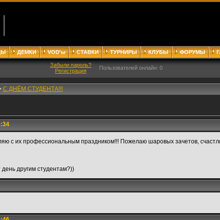
ДЫ
ДЕМКИ
VOD'ы
СТАВКИ
ТУРНИРЫ
КЛУБЫ
ФОРУМЫ
Забыли пароль?
Пользователей онлайн: 0
Регистрация
>
С ДНЁМ СТУДЕНТА!!!
3:34
ляю с их профессиональным праздником!!! Пожелаю шаровых зачетов, счастл
т день другим студентам?))
3:46