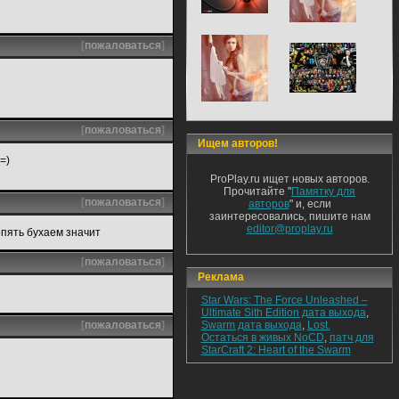
[
пожаловаться
]
[
пожаловаться
]
Ищем авторов!
=)
ProPlay.ru ищет новых авторов.
Прочитайте "
Памятку для
[
пожаловаться
]
авторов
" и, если
заинтересовались, пишите нам
editor@proplay.ru
опять бухаем значит
[
пожаловаться
]
Реклама
Star Wars: The Force Unleashed –
Ultimate Sith Edition дата выхода
,
[
пожаловаться
]
Swarm дата выхода
,
Lost.
Остаться в живых NoCD
,
патч для
StarCraft 2: Heart of the Swarm