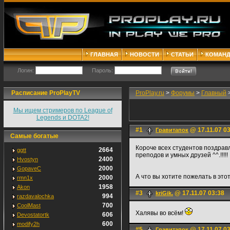
ГЛАВНАЯ
НОВОСТИ
СТАТЬИ
КОМАН
Логин:
Пароль:
Расписание ProPlayTV
ProPlay.ru
>
Форумы
>
Главный
Мы ищем стримеров по League of
Legends и DOTA2!
#1
@ 17.11.07 0
Гравитапок
Самые богатые
Короче всех студентов поздрав
2664
ggtt
преподов и умных друзей ^^.!!!!!
2400
Hvostyn
2000
GopaveC
А что вы хотите пожелать в это
2000
rmn1x
1958
Akon
#3
@ 17.11.07 03:38
kriGik.
994
razdavalochka
700
CoolMast
Халявы во всём!
606
Devostatortk
600
modify2h
#5
@ 17.11.07 0
Гравитапок