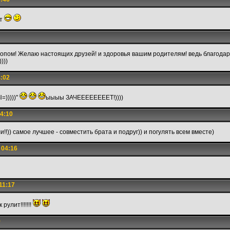
ет
пом! Желаю настоящих друзей! и здоровья вашим родителям! ведь благодаря
)))
4:02
)))))"
ыыыы ЗАЧЕЕЕЕЕЕЕЕТ!))))
4:10
!!)) самое лучшее - совместить брата и подруг)) и погулять всем вместе)
 04:16
11:17
рулит!!!!!!!
9