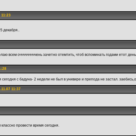
 11:23
5 декабря..
лаю всем очччччччччень зачетно отемтить, чтоб вспоминать годами етот день
1:28
 сегодня с бадуна- 2 недели не был в унивире и препода не застал. заебиcь,
11.07 11:37
 классно провести время сегодня.