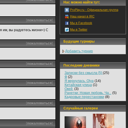
[
пожаловаться
]
Нас можно найти тут:
ProPlay.ru - Официальная группа
Наш канал в IRC
[
пожаловаться
]
Мы в Facebook
Мы в Twitter
 им, вы радуетесь жизни=) С
Будущие турниры
[
пожаловаться
]
Добавить турнир
[
пожаловаться
]
Последние дневники
Записки без смысла [5]
(25)
Ф
(2)
Я вернулась. Olya
(14)
[
пожаловаться
]
Китайская улица
(1)
Окей.
(3)
Ранетки: Новая любовь. Ча...
(5)
Кадровые перестановки
(8)
[
пожаловаться
]
Случайные галереи
[
пожаловаться
]