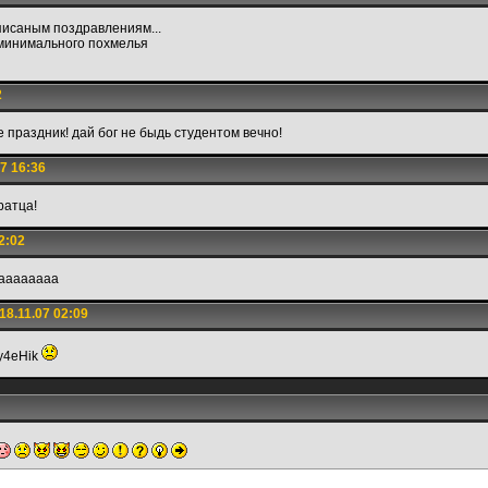
исаным поздравлениям...
 минимального похмелья
2
 праздник! дай бог не быдь студентом вечно!
7 16:36
ратца!
2:02
аааааааа
8.11.07 02:09
 y4eHik