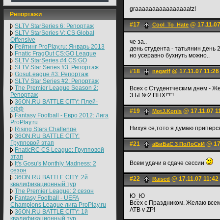
graaaaaaaaaaaaaaaatz!
Репортажи
#17
@ 17.11.07
Cool_To_Hate
SLTV StarSeries 6: Репортаж
SLTV StarSeries V: CS Global
Offensive
че за..
Рейтинг ProPlay.ru: Январь 2013
день студента - татьянин день 2
Fnatic FragOut CS:GO League
но усеравно бухнуть можно..
SLTV StarSeries #4 CS:GO
SLTV Star Series #3: Репортаж
#18
@ 17.11.07 11:26
negatif
GosuLeague #3: Репортаж
SLTV Star Series #2: Репортаж
The Premier League Season 2:
Всех с Студентческим днем - Же
Репортаж
З.Ы №2 ПНХ!"!"!
36ON.RU BATTLE CITY: Плей-
офф
#19
@ 17.11.07 1
MotJ.Konis
Fantasy Football - Евро 2012: Лига
ProPlay.ru
Hиxyя се,тото я думаю приперся
Rising Stars Challenge
36ON.RU BATTLE CITY:
Групповой этап
#21
@ 17.
аБиБаС 3 ПоЛоСкИ
FnaticRC CS League: Групповой
этап
Всем удачи в сдаче сессии
It's Gosu's Monthly Madness: 2
сезон
36ON.RU BATTLE CITY: 2й
#22
@ 17.11.07 11:42
Raised
квалификационный тур
The Premier League: 2 cезон
Ю_Ю
Fantasy Football - UEFA
Всех с Праздником. Желаю всем
Champions League лига ProPlay.ru
ATB v ZP!
36ON.RU BATTLE CITY: 1й
квалификационный тур