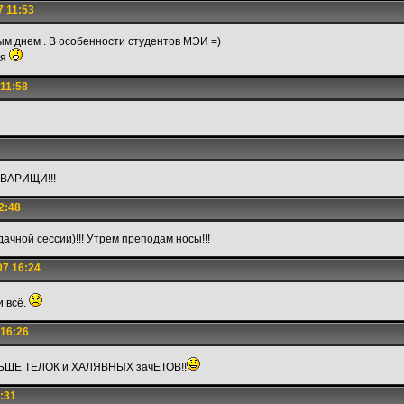
7 11:53
ым днем . В особенности студентов МЭИ =)
ся
 11:58
ОВАРИЩИ!!!
2:48
дачной сессии)!!! Утрем преподам носы!!!
07 16:24
и всё.
 16:26
ЬШЕ ТЕЛОК и ХАЛЯВНЫХ зачЕТОВ!!
:31