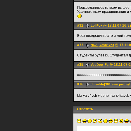
Присоединяюсь ко всем вышеоп
Удачного всем празднования и
#32
@ 17.11.07 16:3
LoliPok
Всех поздравляю это и мой тоже
#33
@ 17.11.0
Navi]SlavlkSPB
Студенты рулеззз. Студентам г
#35
@ 18.11.07 0
VooDoo_Fs
аааааааааааааааааааааааааа
#36
@ 1
chis-d4n[301team.pro]
bla ya y4ycb v gene i ya c4itaycb
Ответить