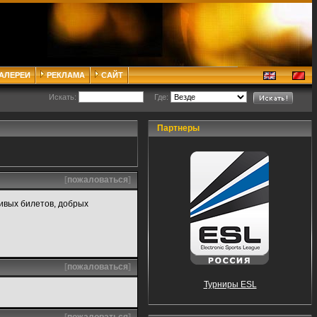
ГАЛЕРЕИ
РЕКЛАМА
САЙТ
Искать:
Где:
Партнеры
[
пожаловаться
]
ивых билетов, добрых
[
пожаловаться
]
Турниры ESL