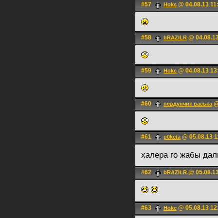
#57
@ 04.08.13 11
Hokc
#58
@ 04.08.13
bRAZILR
#59
@ 04.08.13 13
Hokc
#60
@
пердунчик васька
#61
@ 05.08.13 1
p0keta
халера го жабы да
#62
@ 05.08.13
bRAZILR
#63
@ 05.08.13 12
Hokc