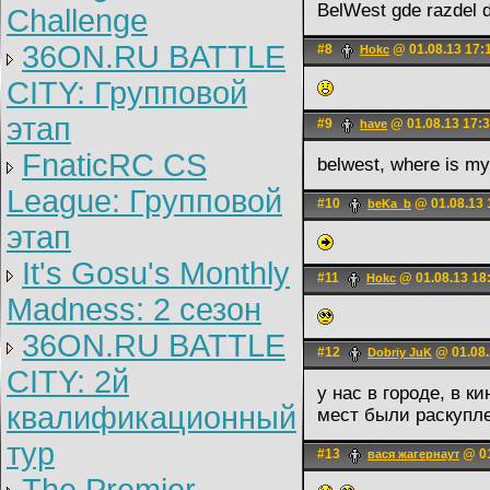
BelWest gde razdel d
Challenge
36ON.RU BATTLE
#8
@ 01.08.13 17:
Hokc
CITY: Групповой
этап
#9
@ 01.08.13 17:
have
FnaticRC CS
belwest, where is 
League: Групповой
#10
@ 01.08.13 
beKa_b
этап
It's Gosu's Monthly
#11
@ 01.08.13 18
Hokc
Madness: 2 сезон
36ON.RU BATTLE
#12
@ 01.08.
Dobriy JuK
CITY: 2й
у нас в городе, в к
квалификационный
мест были раскупле
тур
#13
@ 01
вася жагернаут