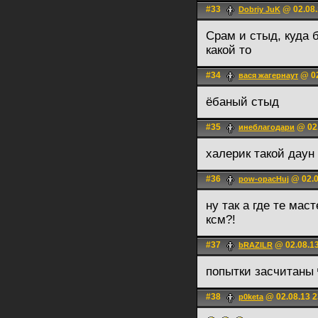
#33
@ 02.08.
Dobriy JuK
Срам и стыд, куда 
какой то
#34
@ 02
вася жагернаут
ёбаный стыд
#35
@ 02.
инеблагодари
халерик такой даун
#36
@ 02.0
pow-opacHuj
ну так а где те мас
ксм?!
#37
@ 02.08.13
bRAZILR
попытки засчитаны
#38
@ 02.08.13 2
p0keta