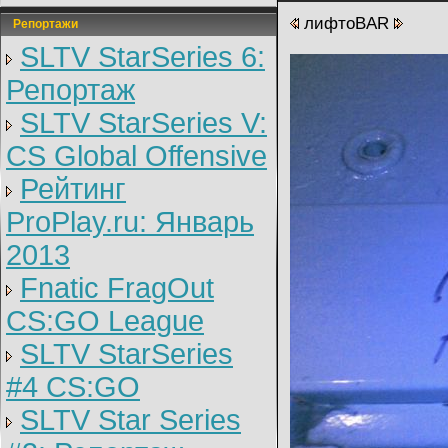
лифтоBAR
Репортажи
SLTV StarSeries 6:
Репортаж
SLTV StarSeries V:
CS Global Offensive
Рейтинг
ProPlay.ru: Январь
2013
Fnatic FragOut
CS:GO League
SLTV StarSeries
#4 CS:GO
SLTV Star Series