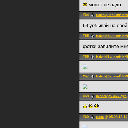
может не надо
#64
Halerik[ВеликиЙ И
63 уебывай на свой
#65
Halerik[ВеликиЙ И
фотки запилите мне
#66
Halerik[ВеликиЙ И
#67
Halerik[ВеликиЙ И
#68
невозмутимый джо
#69
@ 05.08.13 14
Hokc