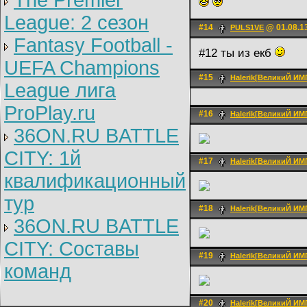
The Premier
League: 2 cезон
#14
@ 01.08.1
PULS1VE
Fantasy Football -
#12 ты из екб
UEFA Champions
#15
Halerik[ВеликиЙ И
League лига
ProPlay.ru
#16
Halerik[ВеликиЙ И
36ON.RU BATTLE
CITY: 1й
#17
Halerik[ВеликиЙ И
квалификационный
тур
#18
Halerik[ВеликиЙ И
36ON.RU BATTLE
CITY: Составы
#19
Halerik[ВеликиЙ И
команд
#20
Halerik[ВеликиЙ И