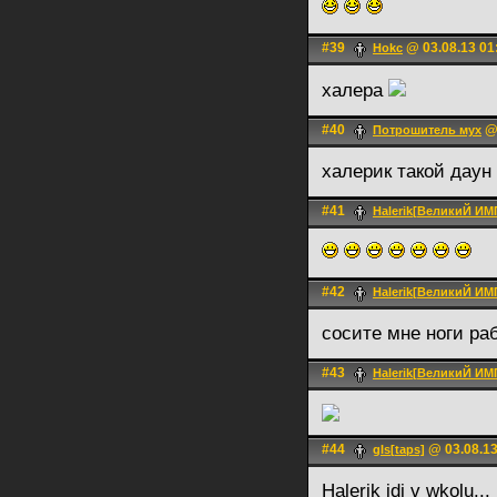
#39
@ 03.08.13 01
Hokc
халера
#40
@ 
Потрошитель мух
халерик такой даун 
#41
Halerik[ВеликиЙ И
#42
Halerik[ВеликиЙ И
сосите мне ноги ра
#43
Halerik[ВеликиЙ И
#44
@ 03.08.13
gIs[taps]
Halerik idi v wkolu...