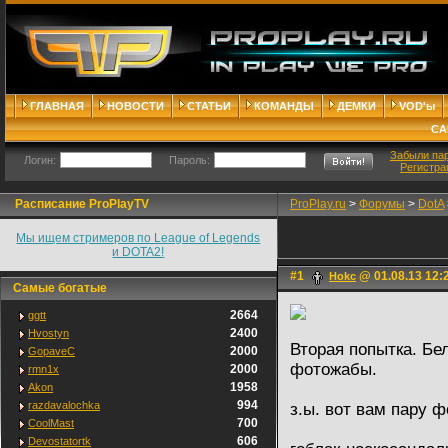
ГЛАВНАЯ
НОВОСТИ
СТАТЬИ
КОМАНДЫ
ДЕМКИ
VOD'ы
СА
Забыли па
Логин:
Пароль:
Регистра
Расписание ProPlayTV
ProPlay.ru
>
Форумы
>
DotA
Мы ищем стримеров по League of Legends
и DOTA2!
#1
@ 01.08.13 12:
Hokc
Самые богатые
2664
ggtt
2400
Hvostyn
Вторая попытка. Бе
2000
GopaveC
фотожабы.
2000
rmn1x
1958
Akon
994
razdavalochka
з.ы. вот вам пару ф
700
CoolMast
606
Devostatortk