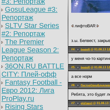
#3: Репортаж
GosuLeague #3:
Репортаж
SLTV Star Series
лифтоBAR
#2: Репортаж
The Premier
з.ы. Белвест, закр
League Season 2:
#4
@ 01.08.13 1
beateR
Репортаж
у меня чо-то картин
36ON.RU BATTLE
#5
@ 01.08.13 1
beateR
CITY: Плей-офф
а все норм
Fantasy Football -
#6
ПасторОвецБлудлив
Евро 2012: Лига
Ребята, это будет 
ProPlay.ru
#7
@ 01.08.13 
gIs[taps]
Rising Stars