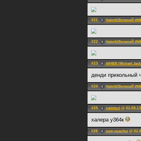
#21
Halerik[ВеликиЙ И
#22
Halerik[ВеликиЙ И
#23
AR4ER [Michael Jacks
денди прикольный ч
#24
Halerik[ВеликиЙ И
#25
@ 02.08.13
[skittles]
халера у364к
#26
@ 02.0
pow-opacHuj