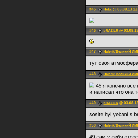
#45
@ 03.08.13 12
Hokc
#46
@ 03.08.13
bRAZILR
#47
Halerik[ВеликиЙ И
тут своя атмосфер
#48
Halerik[ВеликиЙ И
45 я конечно все
и написал что она 
#49
@ 03.08.13
bRAZILR
sosite hyi yebani s b
#50
Halerik[ВеликиЙ И
49 сам у себя отсо