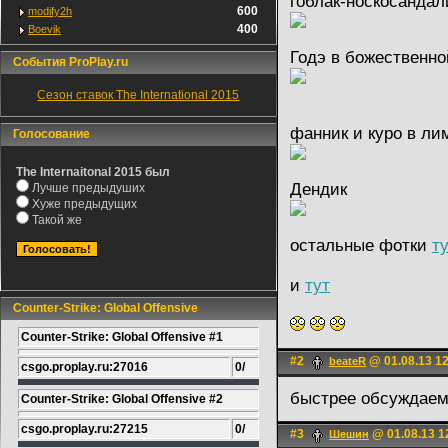
гоблак-носкосанда
600
modify2h
400
Boevik
Годэ в божественно
События ProPlay.ru
Сезон ставок The International 2015
фанник и куро в л
Голосование
The Internaitonal 2015 был
Дендик
Лучше предыдуших
Хуже предыдущих
Такой же
остальные фотки
т
и
тут
Counter-Strike: Global Offensive
Counter-Strike: Global Offensive #1
#2
@ 01.08.13 1
beateR
csgo.proplay.ru:27016
0/
быстрее обсуждаем
Counter-Strike: Global Offensive #2
csgo.proplay.ru:27215
0/
#3
@ 01.08.13 1
Шешин