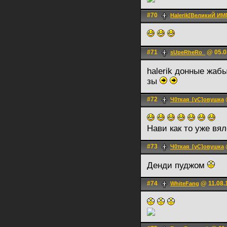
#70
Halerik[ВеликиЙ И
#71
@ 05.0
sUpeRheRo_
halerik донные жаб
зы
#72
Ч0ткая_[уС]овушка
Нави как то уже вя
#73
Ч0ткая_[уС]овушка
Денди пуджом
#74
@ 11.08.
WhiteFаng