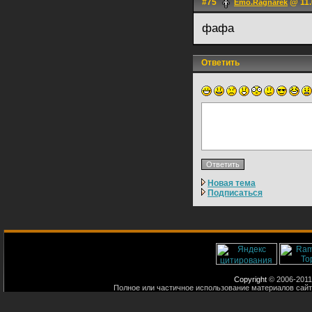
#75
@ 11.
Emo.Ragnarek
фафа
Ответить
Новая тема
Подписаться
Copyright
© 2006-2011
Полное или частичное использование материалов сайт