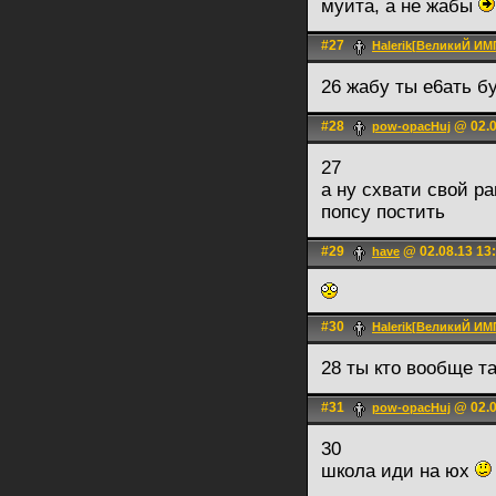
муита, а не жабы
#27
Halerik[ВеликиЙ И
26 жабу ты е6ать б
#28
@ 02.0
pow-opacHuj
27
а ну схвати свой р
попсу постить
#29
@ 02.08.13 13
have
#30
Halerik[ВеликиЙ И
28 ты кто вообще т
#31
@ 02.0
pow-opacHuj
30
школа иди на юх