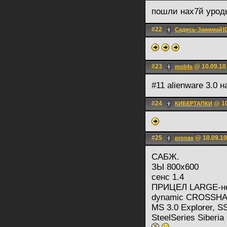
пошли нах7й урод
#22
Садись-Зажимай
#23
@ 10.09.10
moli4s
#11 alienware 3.0 
#24
@ 10
КИБЕРТАПКИ
#25
@ 10.09.10
pronax
САБЖ.
ЗЫ 800x600
сенс 1.4
ПРИЦЕЛ LARGE-н
dynamic CROSSHA
MS 3.0 Explorer, 
SteelSeries Siberi