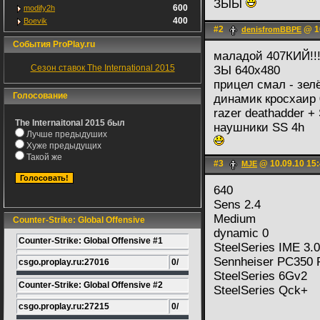
ЗЫЫ
600
modify2h
400
Boevik
#2
@ 10
denisfromBBPE
События ProPlay.ru
маладой 407КИЙ!!
Сезон ставок The International 2015
ЗЫ 640х480
прицел смал - зел
Голосование
динамик кросхаир 
razer deathadder +
The Internaitonal 2015 был
наушники SS 4h
Лучше предыдуших
Хуже предыдущих
Такой же
#3
@ 10.09.10 15
MJE
640
Sens 2.4
Medium
Counter-Strike: Global Offensive
dynamic 0
Counter-Strike: Global Offensive #1
SteelSeries IME 3.0
Sennheiser PC350
csgo.proplay.ru:27016
0/
SteelSeries 6Gv2
Counter-Strike: Global Offensive #2
SteelSeries Qck+
csgo.proplay.ru:27215
0/