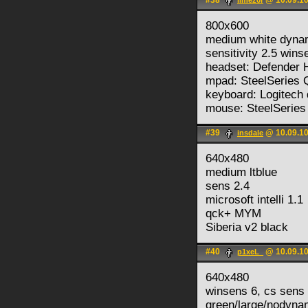
#38
@ 10.09.10
limez0r
800х600
medium white dyna
sensitivity 2.5 wins
headset: Defender
mpad: SteelSeries
keyboard: Logitech 
mouse: SteelSeries
#39
@ 10.09.10
insdale
640x480
medium ltblue
sens 2.4
microsoft intelli 1.1
qck+ MYM
Siberia v2 black
#40
@ 10.09.10
p1xeL_
640x480
winsens 6, cs sens 
green/large/nodyna