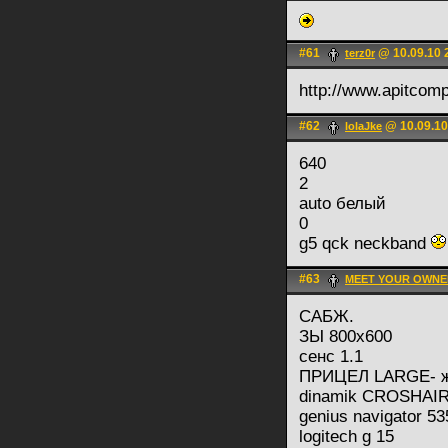
#61
@ 10.09.10 
terz0r
http://www.apitcomp
#62
@ 10.09.10
lolaJke
640
2
auto белый
0
g5 qck neckband
#63
MEET YOUR OWNE
САБЖ.
ЗЫ 800х600
сенс 1.1
ПРИЦЕЛ LARGE- 
dinamik CROSHAIR
genius navigator 5
logitech g 15