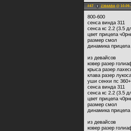
#47
@ 10.09.
Z364ABA
800-600
сенса винда 311
сенса кс 2.2 (3.5 
цвет прицела ч0р
размер смол
динамика прицела
из девайсов
ковер разер голи
крыса разер лахес
клава разер лукос
уши сенхи пс 360+
сенса винда 311
сенса кс 2.2 (3.5 
цвет прицела ч0р
размер смол
динамика прицела
из девайсов
ковер разер голи