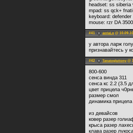
headset: ss siberia
mpad: ss qck+ fnat
keyboard: defender 
mouse: rzr DA 3500
#41
@ 10.09.10
aeriaLq
у автора ларж гол
признавайтесь у к
#42
@ 1
Tanatogluttony
800-600
сенса винда 311
сенса кс 2.2 (3.5 
цвет прицела ч0р
размер смол
динамика прицела
из девайсов
ковер разер голи
крыса разер лахес
клава разер лукос