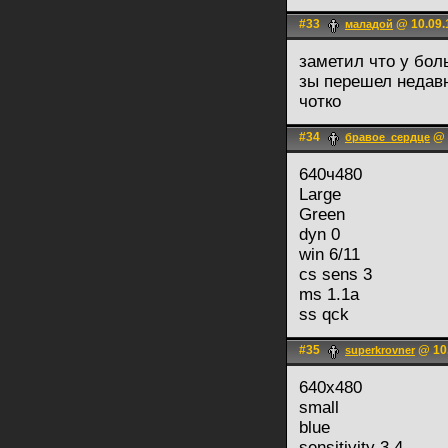
#33
@ 10.09.
маладой
заметил что у бол
зы перешел недав
чотко
#34
@ 
бравое_сердце
640ч480
Large
Green
dyn 0
win 6/11
cs sens 3
ms 1.1a
ss qck
#35
@ 10.
superkrovner
640x480
small
blue
sensitivity 3.4