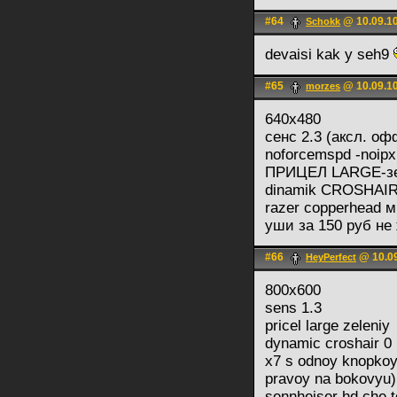
#64
@ 10.09.10
Schokk
devaisi kak y seh9
#65
@ 10.09.10
morzes
640х480
сенс 2.3 (аксл. оф
noforcemspd -noipx 
ПРИЦЕЛ LARGE-з
dinamik CROSHAIR
razer copperhead 
уши за 150 руб не
#66
@ 10.09
HeyPerfect
800x600
sens 1.3
pricel large zeleniy
dynamic croshair 0
x7 s odnoy knopkoy 
pravoy na bokovyu)
sennheiser hd che 