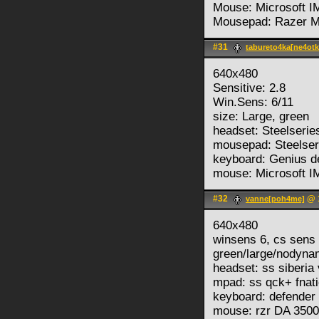
Mouse: Microsoft I
Mousepad: Razer Ma
#31
tabureto4ka[ne4otk
640x480
Sensitive: 2.8
Win.Sens: 6/11
size: Large, green
headset: Steelserie
mousepad: Steelser
keyboard: Genius de
mouse: Microsoft I
#32
@ 1
vanne[poh4me]
640x480
winsens 6, cs sens 
green/large/nodyna
headset: ss siberia
mpad: ss qck+ fnat
keyboard: defender 
mouse: rzr DA 3500