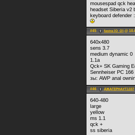
mousespad qck he
headset Siberia v2
keyboard defender 
#45
@ 10.0
fastra [O_O]
640x480
sens 3.7
medium dynamic 0
1.1a
Qck+ SK Gaming Ed
Sennheiser PC 166
зы: AWP anal owni
#46
ДЖАГЕРНАУТ1337
640-480
large
yellow
ms 1.1
qck +
ss siberia