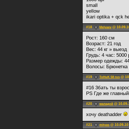
small
yellow
ikari optika + qck 
#18
@ 10.09.1
Melyaev
Рост: 160 см
Возраст: 21 год
Вес: 44 кг » выезд
Грудь: 4 час: 5000 
Размер одежды: 44 
Волосы: Брюнетка
#19
@ 10.
ToHuK 58 rus
#16 3бать ты взр
PS Где же главный
#20
@ 10.09.
маладой
хочу deathadder
#21
@ 10.09.10
mityas