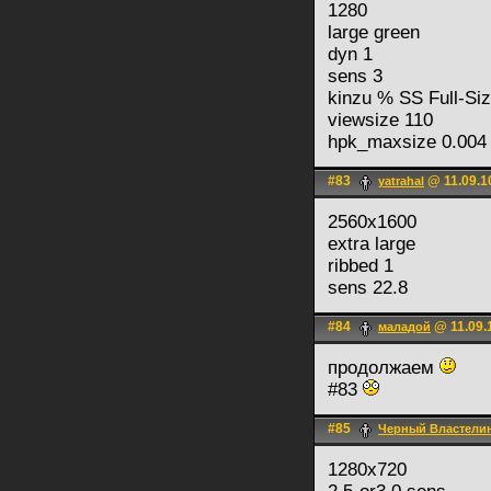
1280
large green
dyn 1
sens 3
kinzu % SS Full-Si
viewsize 110
hpk_maxsize 0.004
#83
@ 11.09.1
yatrahal
2560x1600
extra large
ribbed 1
sens 22.8
#84
@ 11.09.
маладой
продолжаем
#83
#85
Черный Властели
1280x720