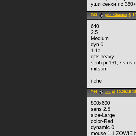
уши сенхи пс 360+
#43
@ 10
ручнойбанан
640
2.5
Medium
dyn 0
1.1a
qck heavy
senh pc161, ss usb
mitsumi
i che
#44
@ 10.09.10 1
aht-
800х600
sens 2.5
size-Large
color-Red
dynamic 0
mouse 1.1 ZOWIE b