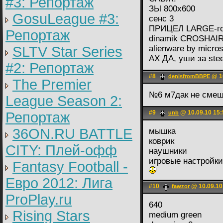
#3: Репортаж
ЗЫ 800х600
GosuLeague #3:
сенс 3
ПРИЦЕЛ LARGE-г
Репортаж
dinamik CROSHAIR
SLTV Star Series
alienware by micros
АХ ДА, уши за steel
#2: Репортаж
#8
@ 10
denisfromBBPE
The Premier
№6 м7дак не сме
League Season 2:
#9
@ 10.09.10 15:
Репортаж
unb
36ON.RU BATTLE
мышка
коврик
CITY: Плей-офф
наушники
игровые настройки
Fantasy Football -
Евро 2012: Лига
#10
@ 10.09.10
fawzor
ProPlay.ru
640
Rising Stars
medium green