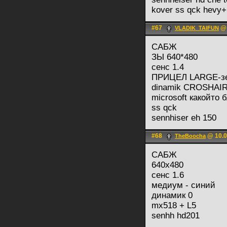
kover ss qck hevy+
#67
@ 
VLADIK_TAIFUN
САБЖ
ЗЫ 640*480
сенс 1.4
ПРИЦЕЛ LARGE-зе
dinamik CROSHAIR
microsoft какойто 
ss qck
sennhiser eh 150
#68
@ 10.0
TheBoocha
САБЖ
640х480
сенс 1.6
медиум - синий
динамик 0
mx518 + L5
senhh hd201