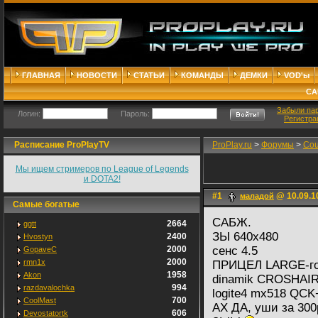
ГЛАВНАЯ
НОВОСТИ
СТАТЬИ
КОМАНДЫ
ДЕМКИ
VOD'ы
СА
Забыли па
Логин:
Пароль:
Регистра
Расписание ProPlayTV
ProPlay.ru
>
Форумы
>
Cou
Мы ищем стримеров по League of Legends
и DOTA2!
#1
@ 10.09.1
маладой
Самые богатые
САБЖ.
2664
ggtt
ЗЫ 640х480
2400
Hvostyn
2000
сенс 4.5
GopaveC
2000
rmn1x
ПРИЦЕЛ LARGE-г
1958
Akon
dinamik CROSHAIR
994
razdavalochka
logite4 mx518 QC
700
CoolMast
АХ ДА, уши за 30
606
Devostatortk