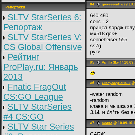
#4
@ 10.0
greeeeeenftw
Репортажи
SLTV StarSeries 6:
640-480
сенс - 2
Репортаж
прицел лардж гол
мх518 qck+
SLTV StarSeries V:
senneheiser 555
CS Global Offensive
ss7g
руки
Рейтинг
#5
@ 10.09.
Vanilla Sky
ProPlay.ru: Январь
2013
#6
@ 
CraZy.oDyBaH4uk
Fnatic FragOut
-water random
CS:GO League
-random
SLTV StarSeries
клава и мышка за 
З.Ы. и бл*ть без
#4 CS:GO
#7
@ 10.09.10 
moli4s
SLTV Star Series
САБЖ.