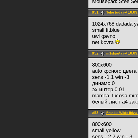
Mousepad: SteelSe
#51
@ 10.09.
Tebe tuda
1024x768 dadada ya
small litblue
uwi gavno
net kovra
#52
@ 10.09.
m1shjaAa
800х600
auto крсного цвета
sens -1.1 win -3
динамо 0
эх интер 0.01
mamba, lucosa mirr
белый лист а4 зак
#53
Frankie Wilde Ibiza
800x600
small yellow
sens - 2.2 win - 3