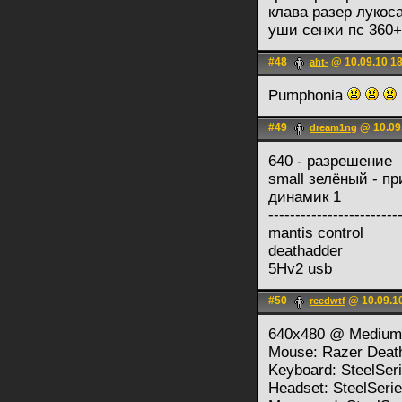
клава разер лукос
уши сенхи пс 360+
#48
@ 10.09.10 1
aht-
Pumphonia
#49
@ 10.09.
dream1ng
640 - разрешение
small зелёный - п
динамик 1
------------------------
mantis control
deathadder
5Hv2 usb
#50
@ 10.09.1
reedwtf
640x480 @ Medium
Mouse: Razer Deat
Keyboard: SteelSer
Headset: SteelSeri