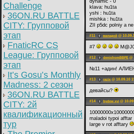
dynamic - 0
Challenge
klava: hu1ta
yshi : hu1ta
36ON.RU BATTLE
mishka : hu1ta
CITY: Групповой
ZII p5dc polniy a ne
этап
#11
@ 10.09.
маладой
FnaticRC CS
#7
M@J0R
League: Групповой
#12
@ 1
denisfromBBPE
этап
№11 +адин! АЛИЕ
It's Gosu's Monthly
#13
@ 10.09.10 1
razix
Madness: 2 сезон
девайсы?
36ON.RU BATTLE
#14
@ 10.09
bydew xyi
CITY: 2й
квалификационный
10000000х1000000
maladoi typoi afftar
тур
large v rot afftary