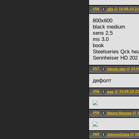
#56
@ 10.09.10 21
sRx
800x600
black medium
sens 2.5
ms 3.0
book
Steelseries Qck he
Sennheiser HD 202
#57
@ 10.0
V4nz0r vbb
дефолт
#58
@ 10.09.10 2
waz
#59
@ 1
Wayne Rooney
#60
@ 10
JohnnyGitara