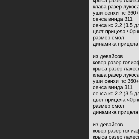
крыса разер лахес
клава разер лукос
уши сенхи пс 360+
сенса винда 311
сенса кс 2.2 (3.5 
цвет прицела ч0р
размер смол
динамика прицела
из девайсов
ковер разер голи
крыса разер лахес
клава разер лукос
уши сенхи пс 360+
сенса винда 311
сенса кс 2.2 (3.5 
цвет прицела ч0р
размер смол
динамика прицела
из девайсов
ковер разер голи
крыса разер лахес