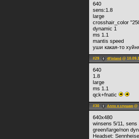
640
sens:1.8
large
crosshair_color "25
dynamic 1
ms 1.1
mantis speed
уши какая-то хуйн
#29
@ 10.09.1
4Finland
640
1.8
large
ms 1.1
qck+fnatic
#30
@ 1
Алло я слушаю
640x480
winsens 5/11, sens 
green/large/non dy
Headset: Sennheis