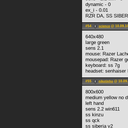
dynamic - 0
ex_i - 0.01
RZR DA, SS SIBER
#54
@ 10.09.1
science
640x480
large green
sens 2.1
mouse: Razer Lach
mousepad: Razer go
keyboard: ss 7g
headset: senhaiser
#55
@ 10.09.
nikotinho
800x600
medium yellow no 
left hand
sens 2.2 win611
ss kinzu
ss qck
ss siberia v2