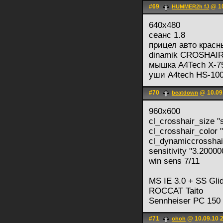
#69
@ 10
HUMMER2h fJ
640х480
сеанс 1.8
прицел авто красн
dinamik CROSHAIR
мышка A4Tech X-7
уши A4tech HS-10
#70
@ 10.09
beatdown
960x600
cl_crosshair_size "
cl_crosshair_color 
cl_dynamiccrosshai
sensitivity "3.20000
win sens 7/11
MS IE 3.0 + SS Gli
ROCCAT Taito
Sennheiser PC 150
#71
@ 10.09.10 
ohoh