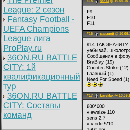
The Premier
#15
@ 10.09.10 
san44
League: 2 cезон
F9
Fantasy Football -
F10
F11
UEFA Champions
#16
@ 10.09.
маладой
League лига
#14 ТАК ЗНАЧИТ?
ProPlay.ru
уебывай, школотр
36ON.RU BATTLE
Сообщения в фору
BraBlay (19)
CITY: 1й
Counter-Strike (12)
Главный (1)
квалификационный
Need For Speed (1)
тур
36ON.RU BATTLE
#17
@ 10.09.1
LаysMax
CITY: Составы
800*600
viewsize 110
команд
sens 2.7
v vinde 5/10
1600 dpi