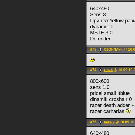
640х480
Sens 3
Прицел:Yellow раз
dynamic 0
MS IE 3.0
Defender
#73
@ 10.0
СВИНПАУК
#74
@ 10.09.10 
OnZa
800x600
sens 1.0
pricel small ltblue
dinamik croshair 0
razer death adder +
razer carharias
#75
@ 10.09.10
bats1k
640x480