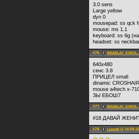
3.0 sens
Large yellow
dyn 0
mousepad: ss qck f
mouse: ms 1.1
keyboard: ss 6g (н
headset: ss neckba
#76
BRABLAY_XYNTA.
640х480
сенс 3.8
ПРИЦЕЛ small
dinamic CROSHAIR
mouse a4tech x-710
ЗЫ ЕБОШ7
#77
BRABLAY_XYNTA.
#18 ДАВАЙ ЖЕН
#78
@ 10.09.10
LerоnB