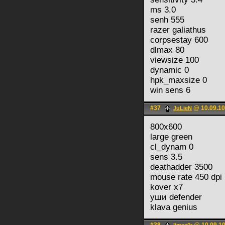
ms 3.0
senh 555
razer galiathus
corpsestay 600
dlmax 80
viewsize 100
dynamic 0
hpk_maxsize 0
win sens 6
#37
@ 10.09.10
JuLieN
800x600
large green
cl_dynam 0
sens 3.5
deathadder 3500
mouse rate 450 dpi
kover x7
уши defender
klava genius