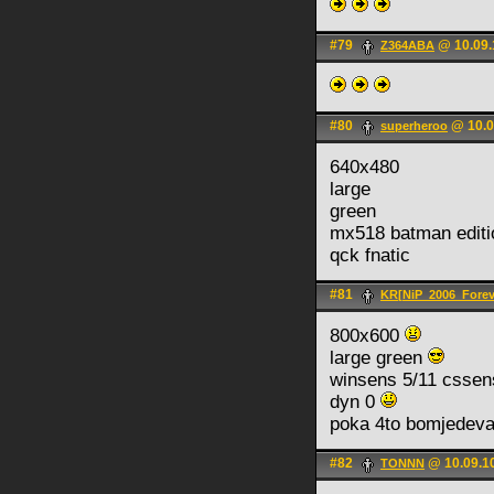
#79
@ 10.09.
Z364ABA
#80
@ 10.0
superheroo
640x480
large
green
mx518 batman editi
qck fnatic
#81
KR[NiP_2006_Forev
800x600
large green
winsens 5/11 csse
dyn 0
poka 4to bomjedeva
#82
@ 10.09.1
TONNN