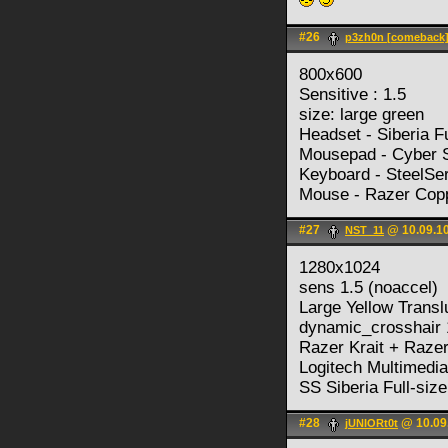
#26
p3zh0n [comeback
800x600
Sensitive : 1.5
size: large green
Headset - Siberia F
Mousepad - Cyber 
Keyboard - SteelSe
Mouse - Razer Cop
#27
@ 10.09.10
NST_11
1280x1024
sens 1.5 (noaccel)
Large Yellow Transl
dynamic_crosshair 
Razer Krait + Raze
Logitech Multimedi
SS Siberia Full-size
#28
@ 10.09
jUNIORt0t