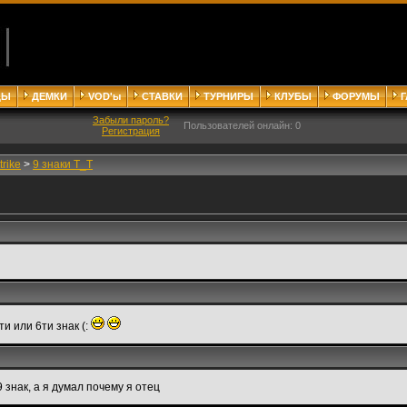
ДЫ
ДЕМКИ
VOD'ы
СТАВКИ
ТУРНИРЫ
КЛУБЫ
ФОРУМЫ
Забыли пароль?
Пользователей онлайн: 0
Регистрация
trike
>
9 знаки T_T
ти или 6ти знак (:
9 знак, а я думал почему я отец