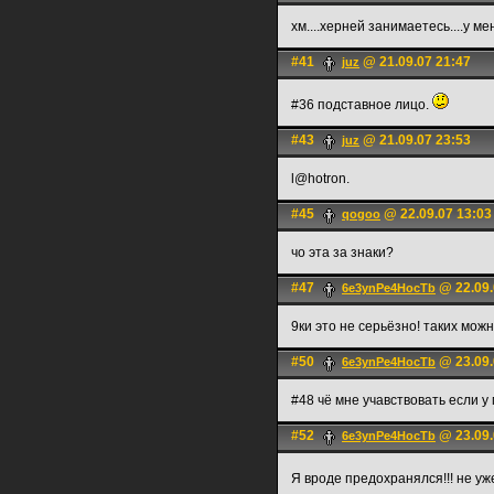
хм....херней занимаетесь....у м
#41
@ 21.09.07 21:47
juz
#36 подставное лицо.
#43
@ 21.09.07 23:53
juz
l@hotron.
#45
@ 22.09.07 13:03
qogoo
чо эта за знаки?
#47
@ 22.09.
6e3ynPe4HocTb
9ки это не серьёзно! таких можн
#50
@ 23.09.
6e3ynPe4HocTb
#48 чё мне учавствовать если у м
#52
@ 23.09.
6e3ynPe4HocTb
Я вроде предохранялся!!! не у