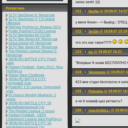
хахах зачёт ))))
Репортажи
#21
@ 19.09.07 14:57
NeoNq
SLTV StarSeries 6: Репортаж
SLTV StarSeries V: CS Global
у меня 9знач ---> Вывод::: ОТЕЦ
Offensive
Рейтинг ProPlay.ru: Январь 2013
Fnatic FragOut CS:GO League
#22
@ 19.09.07 15:19
Sm1lik
SLTV StarSeries #4 CS:GO
SLTV Star Series #3: Репортаж
что это нах такое?!??!
:
:
GosuLeague #3: Репортаж
SLTV Star Series #2: Репортаж
The Premier League Season 2:
#23
@ 19.09.07 16:21
juz
Репортаж
36ON.RU BATTLE CITY: Плей-
"Впервые 9-знаки БЕСПЛАТНО !
офф
Fantasy Football - Евро 2012: Лига
ProPlay.ru
#24
@ 19.09.07 1
Vassemann
Rising Stars Challenge
36ON.RU BATTLE CITY:
#23 мне отдал бесплатно я нап
Групповой этап
FnaticRC CS League: Групповой
этап
#25
@ 19.09.07 16
Pridurken
It's Gosu's Monthly Madness: 2
сезон
а че 9 знакаф щаз реткасть?
36ON.RU BATTLE CITY: 2й
квалификационный тур
#26
@ 19.09.0
roze.UnSkiLL-
The Premier League: 2 cезон
Fantasy Football - UEFA
Champions League лига ProPlay.ru
36ON.RU BATTLE CITY: 1й
квалификационный тур