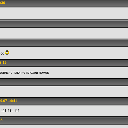
:30
4
ссс
8:19
довльно таки не плохой номер
9.07 14:41
 111-111-111
55