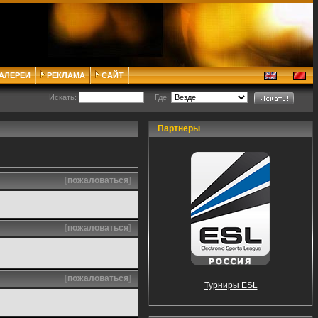
ГАЛЕРЕИ
РЕКЛАМА
САЙТ
Искать:
Где:
Партнеры
[
пожаловаться
]
[
пожаловаться
]
[
пожаловаться
]
Турниры ESL