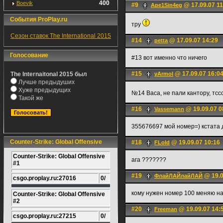
400
Boevik
#9
@ 17.09.07 11
Ape1Sin4eg
События ProPlay.ru
тру
Сезон ставок The International 2015
#14
@ 17.09.07 14:29
petta
Голосование
#13 вот именно что ничего
#15
@ 17.09.07 16:0
The Internaitonal 2015 был
yArmol
Лучше предыдуших
Хуже предыдущих
№14 Васа, не пали кантору, тсс
Такой же
#16
@ 19.09.07 0
Vassemann
355676697 мой номер=) кстата 
Counter-Strike: Global Offensive
#18
@ 19.09.07 10:16
FLoId
Counter-Strike: Global Offensive
ага ???????
#1
#19
@ 19.0
ФлайЛАЙлайЛАЙ
csgo.proplay.ru:27016
0/
кому нужен номер 100 меняю на
Counter-Strike: Global Offensive
#2
#20
@ 19.09.07 14:
Freeman
csgo.proplay.ru:27215
0/