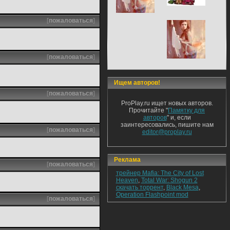
[
пожаловаться
]
[
пожаловаться
]
Ищем авторов!
[
пожаловаться
]
ProPlay.ru ищет новых авторов.
Прочитайте "
Памятку для
авторов
" и, если
заинтересовались, пишите нам
[
пожаловаться
]
editor@proplay.ru
Реклама
[
пожаловаться
]
трейнер Mafia: The City of Lost
Heaven
,
Total War: Shogun 2
скачать торрент
,
Black Mesa
,
Operation Flashpoint mod
[
пожаловаться
]