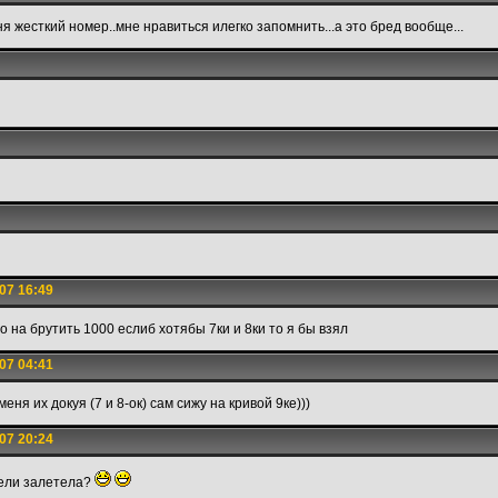
еня жесткий номер..мне нравиться илегко запомнить...а это бред вообще...
07 16:49
о на брутить 1000 еслиб хотябы 7ки и 8ки то я бы взял
07 04:41
еня их докуя (7 и 8-ок) сам сижу на кривой 9ке)))
07 20:24
жели залетела?