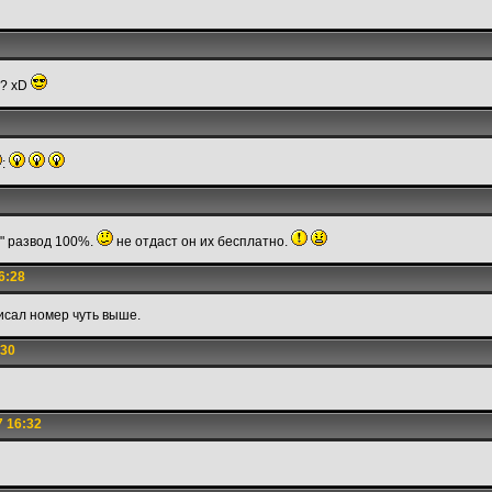
 ? xD
:
" развод 100%.
не отдаст он их бесплатно.
6:28
исал номер чуть выше.
:30
7 16:32