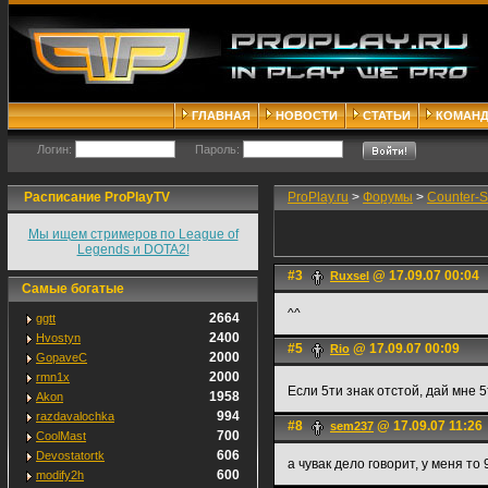
ГЛАВНАЯ
НОВОСТИ
СТАТЬИ
КОМАН
Логин:
Пароль:
Расписание ProPlayTV
ProPlay.ru
>
Форумы
>
Counter-S
Мы ищем стримеров по League of
Legends и DOTA2!
#3
@ 17.09.07 00:04
Ruxsel
Самые богатые
^^
2664
ggtt
2400
Hvostyn
#5
@ 17.09.07 00:09
Rio
2000
GopaveC
2000
rmn1x
Если 5ти знак отстой, дай мне 5
1958
Akon
994
razdavalochka
#8
@ 17.09.07 11:26
sem237
700
CoolMast
606
Devostatortk
а чувак дело говорит, у меня то 
600
modify2h