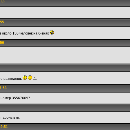
:39
:55
в около 150 человек на 6-знак
:56
не разведешь
:1:
7:53
е номер 355676697
пароль в лс
19:51