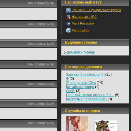
Нас можно найти тут:
[
пожаловаться
]
ProPlay.ru - Официальная группа
Наш канал в IRC
Мы в Facebook
[
пожаловаться
]
Мы в Twitter
Будущие турниры
[
пожаловаться
]
Добавить турнир
[
пожаловаться
]
Последние дневники
Записки без смысла [5]
(25)
Ф
(2)
Я вернулась. Olya
(14)
[
пожаловаться
]
Китайская улица
(1)
Окей.
(3)
Ранетки: Новая любовь. Ча...
(5)
Кадровые перестановки
(8)
[
пожаловаться
]
Случайные галереи
[
пожаловаться
]