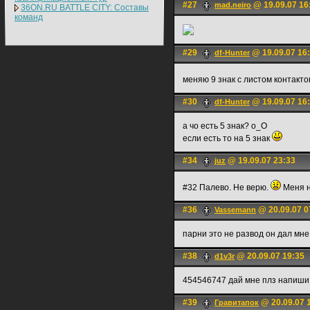
#27
@ 19.09.07 16
mad.neiro
36ON.RU BATTLE CITY: Составы
команд
#29
@ 19.09.07 16
df-Hunter
меняю 9 знак с листом контакто
#30
@ 19.09.07 16
df-Hunter
а чо есть 5 знак? о_О
если есть то на 5 знак
#34
@ 19.09.07 23:33
juz
#32 Палево. Не верю.
Меня 
#36
@ 20.09.07 0
Vassemann
парни это не развод он дал мн
#38
@ 20.09.07 19:35
d1v3r
454546747 дай мне плз напиши 
#39
@ 20.09.07 
Гравитапок