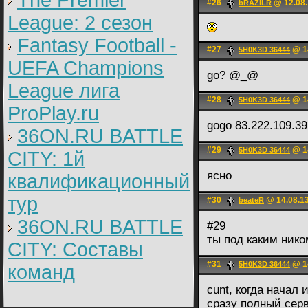
The Premier
#26
@ 12.08.
bRAZILR
League: 2 cезон
Fantasy Football -
#27
@ 14
5H0K3D 36444
UEFA Champions
go? @_@
League лига
#28
@ 14
5H0K3D 36444
ProPlay.ru
gogo 83.222.109.3
36ON.RU BATTLE
#29
@ 14
5H0K3D 36444
CITY: 1й
ясно
квалификационный
тур
#30
@ 14.08.13
beateR
36ON.RU BATTLE
#29
ты под каким нико
CITY: Составы
#31
@ 14
5H0K3D 36444
команд
cunt, когда начал
сразу полный сер