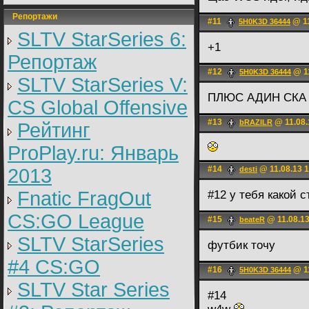
Репортажи
#11
@ 11
5H0K3D 36444
SLTV StarSeries 6:
+1
Репортаж
#12
@ 11
5H0K3D 36444
SLTV StarSeries V:
ПЛЮС АДИН СКА
CS Global Offensive
#13
@ 11.08.
bRAZILR
Рейтинг
ProPlay.ru: Январь
#14
@ 11.08.13 1
2013
desti
Fnatic FragOut
#12 у тебя какой 
CS:GO League
#15
@ 11.08.13
beateR
SLTV StarSeries
футбик точу
#4 CS:GO
#16
@ 11
5H0K3D 36444
SLTV Star Series
#14