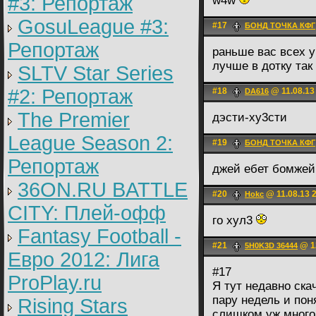
#3: Репортаж
w4w
GosuLeague #3:
#17
БОНД ТОЧКА КФГ
Репортаж
раньше вас всех у
лучше в дотку так
SLTV Star Series
#2: Репортаж
#18
@ 11.08.13
DA616
The Premier
дэсти-ху3сти
League Season 2:
#19
БОНД ТОЧКА КФГ
Репортаж
джей ебет бомжей
36ON.RU BATTLE
#20
@ 11.08.13 
Hokc
CITY: Плей-офф
го хул3
Fantasy Football -
#21
@ 12
5H0K3D 36444
Евро 2012: Лига
#17
ProPlay.ru
Я тут недавно скач
пару недель и пон
Rising Stars
слишком уж много