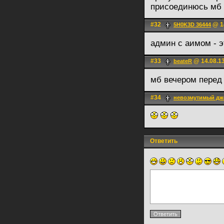
присоединюсь мб 
#32
@ 14
5H0K3D 36444
админ с аимом - э
#33
@ 14.08.13
beateR
мб вечером перед
#34
невозмутимый дж
Ответить