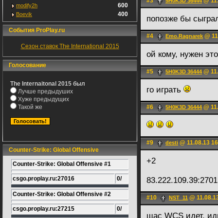
#3
@ 11.
5H0K3D 36444
600
modify2h
400
Boevik
попозже бы сыграл
События ProPlay.ru
#4
@ 11
Emo.Ragnarek
Сезон ставок The International 2015
ой кому, нужен это
Голосование
#5
@ 11.
5H0K3D 36444
The Internaitonal 2015 был
го играть
Лучше предыдуших
Хуже предыдущих
Такой же
#6
@ 11.
5H0K3D 36444
#9
@ 11.08.13 16
desti
Counter-Strike: Global Offensive
+2
Counter-Strike: Global Offensive #1
csgo.proplay.ru:27016
0/
83.222.109.39:270
Counter-Strike: Global Offensive #2
#10
@ 11.08.1
NST_11
csgo.proplay.ru:27215
0/
щас WCS идет, ид