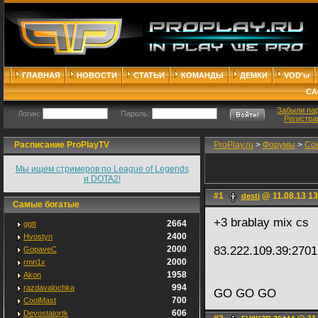
ГЛАВНАЯ
НОВОСТИ
СТАТЬИ
КОМАНДЫ
ДЕМКИ
VOD'ы
СА
Забыли па
Логин:
Пароль:
Регистра
Расписание ProPlayTV
ProPlay.ru
>
Форумы
>
Cou
Мы ищем стримеров по League of Legends
и DOTA2!
#1
@ 11.08.13 13
desti
Самые богатые
+3 brablay mix cs
2664
ggtt
2400
Hvostyn
2000
83.222.109.39:270
GopaveC
2000
rmn1x
1958
Akon
994
razdavalochka
GO GO GO
700
CoolMast
606
Devostatortk