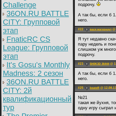
Challenge
подрочу.
36ON.RU BATTLE
А так бы, если б 
него.
CITY: Групповой
этап
#22
@ 
вася жагернаут
FnaticRC CS
Я тут недавно скач
пару недель и пон
League: Групповой
слишком уж много
этап
подрочу.
It's Gosu's Monthly
#23
@ 12
5H0K3D 36444
Madness: 2 сезон
А так бы, если б 
него.
36ON.RU BATTLE
#25
@ 12.08.13
CITY: 2й
beateR
квалификационный
№21
такая же йухня, то
тур
одну игру сыграл 