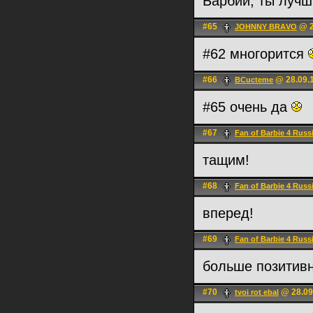
Барбий, ты лучш
#65
@ 2
JOHNNY BRАVO
#62 многорится
#66
@ 28.09.1
BCucteme
#65 очень да
#67
Fan of Barbie 4 Russ
тащим!
#68
Fan of Barbie 4 Russ
вперед!
#69
Fan of Barbie 4 Russ
больше позитивн
#70
@ 28.09
tvoi rot ebal