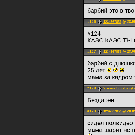
барбий это в тв
#126
@ 28.09
1234567856
#124
КАЭС КАЭС ТЫ
#127
@ 28.09
1234567856
барбий с днюшк
25 лет
мама за кадром 
#128
@ 2
Чоткий bro eba
Бездарен
#129
@ 28.09
1234567856
сидел полвидео 
мама шарит не 