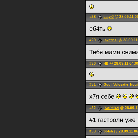
#28
@ 28.09.11 0
LatyrJ
еб4ть
#29
@ 28.09.11
[skittles]
Тебя мама сним
#30
@ 28.09.11 04:0
HB
#31
Gogi_Volosatie_Nogi
х7я себе
#32
@ 28.09.1
[SAPER2]
#1 гастроли уже
#33
@ 28.09.11 0
364sh