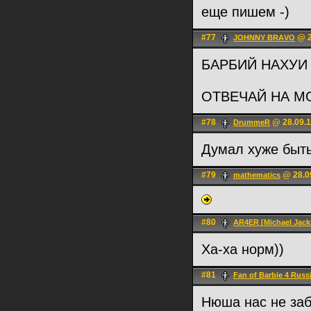
еще пишем -)
#77
@ 2
JOHNNY BRАVO
БАРБИЙ НАХУИ
ОТВЕЧАЙ НА М
#78
@ 28.09.1
DrummeR
Думал хуже быть
#79
@ 28.09
mathematics
#80
AR4ER [Michael Jacks
Ха-ха норм))
#81
Fan of Barbie 4 Russ
Нюша нас не заб