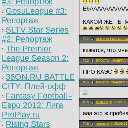
#3: Репортаж
Е6АААААААААА
GosuLeague #3:
Репортаж
КАКОЙ ЖЕ ТЫ 
SLTV Star Series
#2: Репортаж
#12
SEKTOR PRIZ NA B
The Premier
кажется, что мне
League Season 2:
#13
ПРОСТО ФРАЕРГОП
Репортаж
ПРО КАЭС
36ON.RU BATTLE
#14
ПРОСТО ФРАЕРГОП
CITY: Плей-офф
Fantasy Football -
#15
@ 28.09.11 
vesicare
Евро 2012: Лига
ProPlay.ru
ааа это ж пробн
Rising Stars
#16
@ 28.09.11
-полкаN