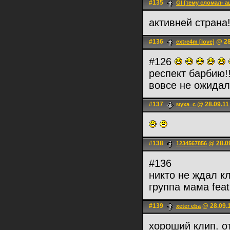
#135
Gl [тему сломал- а
активней страна
#136
@ 28
extre4m [love]
#126
респект барбию!!
вовсе не ожидал
#137
@ 28.09.11
муха_с
#138
@ 28.09
1234567856
#136
никто не ждал к
группа мама fea
#139
@ 28.09.1
xeter eba
хороший клип. о