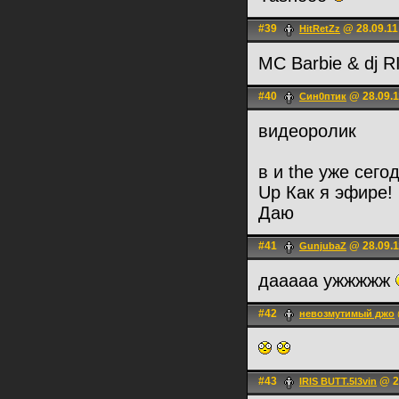
#39
@ 28.09.11
HitRetZz
MC Barbie & dj 
#40
@ 28.09.1
Син0птик
видеоролик
в и the уже сего
Up Как я эфире!
Даю
#41
@ 28.09.1
GunjubaZ
дааааа ужжжжж
#42
невозмутимый джо
#43
@ 28
IRIS BUTT.5l3vin