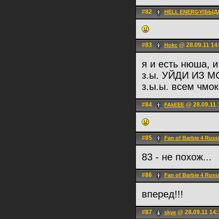
#82
HELL ENERGY[БЫД
#83
@ 28.09.11 14
Hokc
я и есть нюша, и
з.ы. УЙДИ ИЗ
з.ы.ы. всем чмо
#84
@ 28.09.11 
FAkEEE
#85
Fan of Barbie 4 Russ
83 - не похож...
#86
Fan of Barbie 4 Russ
вперед!!!
#87
@ 28.09.11 14:
skye