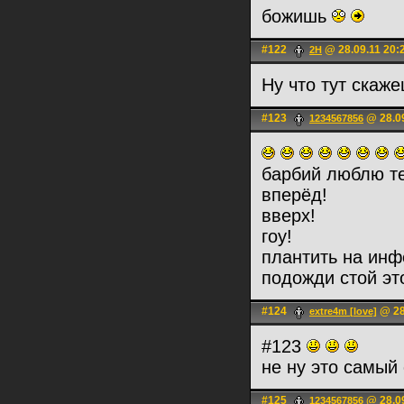
божишь
#122
@ 28.09.11 20:
2H
Ну что тут скаже
#123
@ 28.09
1234567856
барбий люблю т
вперёд!
вверх!
гоу!
плантить на инф
подожди стой э
#124
@ 28
extre4m [love]
#123
не ну это самый
#125
@ 28.09
1234567856