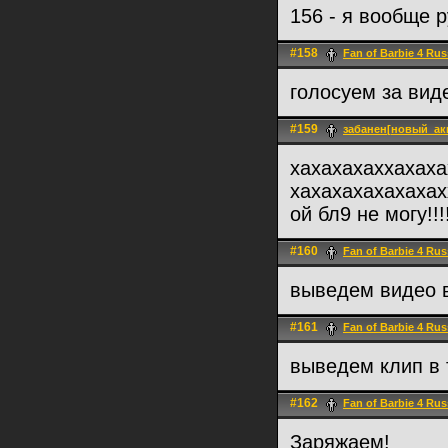
156 - я вообще 
#158
Fan of Barbie 4 Rus
голосуем за виде
#159
забанен[новый_ак
хахахахаххахаха
хахахахахахахах
ой бл9 не могу!!!!
#160
Fan of Barbie 4 Rus
выведем видео в
#161
Fan of Barbie 4 Rus
выведем клип в 
#162
Fan of Barbie 4 Rus
Заряжаем!