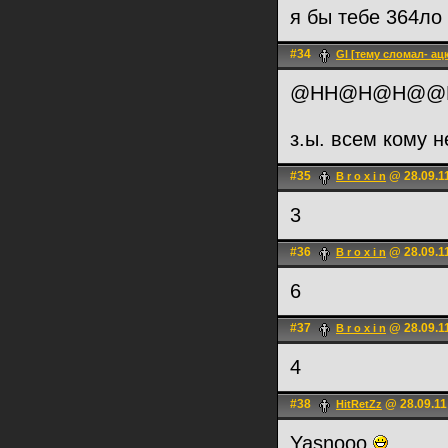
я бы тебе 364ло 
#34
Gl [тему сломал- ац
@HH@H@H@@
з.ы. всем кому 
#35
@ 28.09.1
B r o x i n
3
#36
@ 28.09.1
B r o x i n
6
#37
@ 28.09.1
B r o x i n
4
#38
@ 28.09.11
HitRetZz
Yasnooo