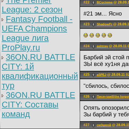
The Premier
#22
@ 28.09.1
BCucteme
League: 2 cезон
#21 эм... Ясно
Fantasy Football -
#23
@ 28.09.1
ShadowFr
UEFA Champions
League лига
ProPlay.ru
#24
@ 28.09.11 
ashtray
36ON.RU BATTLE
Барбий эй стой 
ЗЫ всё ху1ня да
CITY: 1й
квалификационный
#25
@ 28.09.11 0
aSPEJ
тур
"сбилось, сбило
36ON.RU BATTLE
#26
Пися-гриб[the forgo
CITY: Составы
Опять опозорилс
команд
Зы барбий у тебя
#27
@ 28.09.1
см3шной