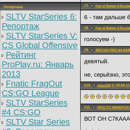
#7
Fan of Barbie 4 Russia
Репортажи
SLTV StarSeries 6:
6 - там дальше б
Репортаж
#8
Fan of Barbie 4 Russia
SLTV StarSeries V:
голосуем -)
CS Global Offensive
#9
SEKTOR PRIZ NA BA
Рейтинг
девятый.
ProPlay.ru: Январь
2013
не, серьёзно, эт
Fnatic FragOut
#10
@ 28.09.11
daun228
CS:GO League
SLTV StarSeries
#11
ПРОСТО ФРАЕРГОП
#4 CS:GO
ВОТ ОН С7КАА
SLTV Star Series