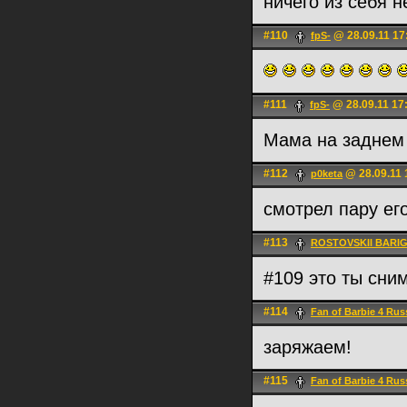
ничего из себя н
#110
@ 28.09.11 17
fpS-
#111
@ 28.09.11 17
fpS-
Мама на задне
#112
@ 28.09.11 
p0keta
смотрел пару ег
#113
ROSTOVSKII BARI
#109 это ты сни
#114
Fan of Barbie 4 Rus
заряжаем!
#115
Fan of Barbie 4 Rus