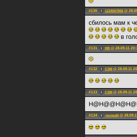
#130
@ 28.09
1234567856
сбилось мам к ч
в голо
#131
@ 28.09.11 20:
HB
#132
@ 28.09.11 2
CSM
#133
@ 28.09.11 2
CSM
H@H@@H@H@H
#134
@ 28.09.1
-полкаN