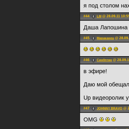
я под столом н
#44
@ 28.09.11 10:5
LM
Даша Лапошина 
#45
@ 28.09.
Мараканец
#46
@ 28.09.1
Син0птик
в эфире!
Даю мой обещал,
Up видеоролик у
#47
@ 2
JOHNNY BRАVO
OMG