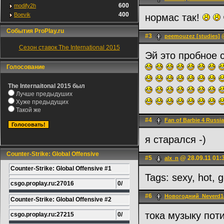
600
modify2h
400
Boevik
нормас так!
События ProPlay.ru
#3
@
peemouzez [studies]
Сезон ставок The International 2015
Эй это пробное 
Голосование
The Internaitonal 2015 был
Лучше предыдуших
Хуже предыдущих
Такой же
#4
Fan of Barbie 4 Russia
я старался -)
Counter-Strike: Global Offensive
#5
@ 28.09.11 01:
alx_n
Counter-Strike: Global Offensive #1
Tags: sexy, hot, 
csgo.proplay.ru:27016
0/
#6
Новогодний_Neverd
Counter-Strike: Global Offensive #2
тока музыку пот
csgo.proplay.ru:27215
0/