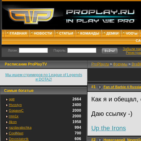
ГЛАВНАЯ
НОВОСТИ
СТАТЬИ
КОМАНДЫ
ДЕМКИ
VOD'ы
СА
Забыли па
Логин:
Пароль:
Регистра
Расписание ProPlayTV
ProPlay.ru
>
Форумы
>
BraB
Мы ищем стримеров по League of Legends
и DOTA2!
#1
Fan of Barbie 4 Russia
Самые богатые
Как я и обещал,
2664
ggtt
2400
Hvostyn
2000
GopaveC
Даю ссылку -)
2000
rmn1x
1958
Akon
Up the Irons
994
razdavalochka
700
CoolMast
606
Devostatortk
#2
Новогодний_Neverd