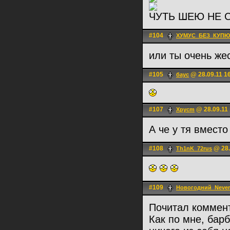
ЧУТЬ ШЕЮ НЕ С
#104
ХУМУС_БЕЗ_КУПЮ
или ты очень же
#105
@ 28.09.11 1
баус
#107
@ 28.09.11 
Xpycm
А че у тя вмест
#108
@ 28.
Th1nK_72rus
#109
Новогодний_Neve
Почитал коммент
Как по мне, бар