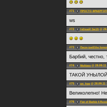
#71
ПРОСТО ФРАЕРГОП
ws
#72
@ 28.
[ч0ткий] Sw1ft
#73
Пися-гриб[the forgo
Барбий, честно, 
#74
@ 28.09.11
Multiass
ТАКОЙ УНЫЛОЙ
#75
@ 28.09.11 
pn_frag
Великолепно! Не
#76
Fan of Barbie 4 Russ