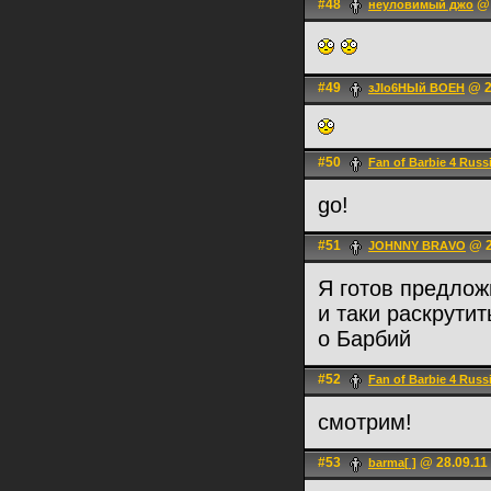
#48
@ 
неуловимый джо
#49
@ 2
зJlо6НЫй ВОЕН
#50
Fan of Barbie 4 Russ
go!
#51
@ 2
JOHNNY BRАVO
Я готов предлож
и таки раскрутит
о Барбий
#52
Fan of Barbie 4 Russ
смотрим!
#53
@ 28.09.11
barma[ ]