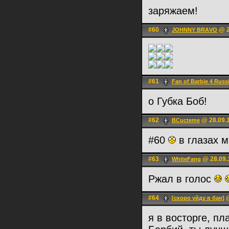
заряжаем!
#60
@ 2
JOHNNY BRАVO
#61
Fan of Barbie 4 Russ
о Губка Боб!
#62
@ 28.09.1
BCucteme
#60
в глазах 
#63
@ 28.09.
WhiteFаng
Ржал в голос
#64
@
[скоро уйду в бан]
я в восторге, пл