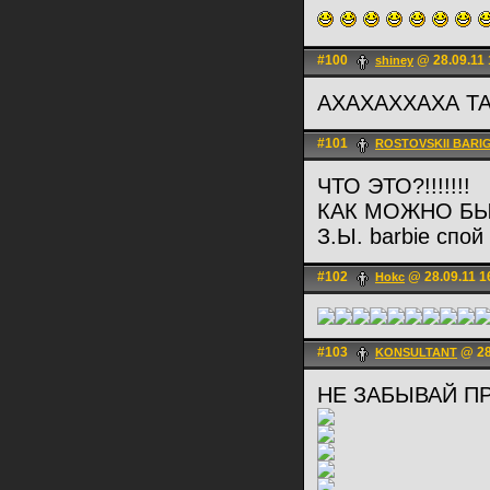
#100
@ 28.09.11 
shiney
АХАХАХХАХА Т
#101
ROSTOVSKII BARI
ЧТО ЭТО?!!!!!!!
КАК МОЖНО БЫ
З.Ы. barbie спо
#102
@ 28.09.11 1
Hokc
#103
@ 28
KONSULTANT
НЕ ЗАБЫВАЙ ПР