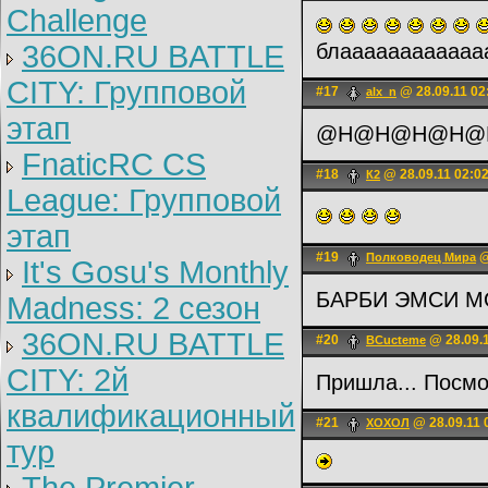
Challenge
36ON.RU BATTLE
блааааааааааа
CITY: Групповой
#17
@ 28.09.11 02
alx_n
этап
@H@H@H@H@
FnaticRC CS
#18
@ 28.09.11 02:0
К2
League: Групповой
этап
#19
@
Полководец Мира
It's Gosu's Monthly
БАРБИ ЭМСИ М
Madness: 2 сезон
36ON.RU BATTLE
#20
@ 28.09.1
BCucteme
CITY: 2й
Пришла... Посмо
квалификационный
#21
@ 28.09.11 
ХОХОЛ
тур