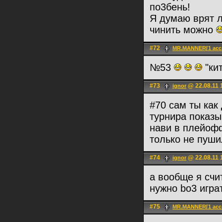
по3бень!
Я думаю врят л
чинить можно
#72
MR.MANNER[1 acc.
№53
"ки
#73
@ 22.08.11 
ignоr
#70 сам ты как
турнира показы
нави в плейофф
только не пуши
#74
@ 22.08.11 
ignоr
а вообще я счи
нужно bo3 игра
#75
MR.MANNER[1 acc.