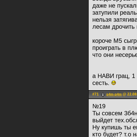
даже не пускал
затупили реаль
нельзя затягив
лесам дрочить 
короче М5 сыгр
проиграть в пл
что они несерь
а НАВИ грац, 1 
сесть.
#71
@ 22.08.
p4m-p4m
№19
Ты совсем 3б4н
выйдет тех.об
Ну купишь ты е
кто будет? т.о