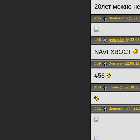
20лет можно не
#56
@ 22.0
dannerinho
#58
@ 22.08.
p4m-p4m
NAVI XBOCT
#59
@ 22.08.11
Ичиго
#56
#60
@ 22.08.11
choya
#61
@ 22.0
dannerinho