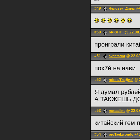
#49
@ 
Человек_Дятел
#50
@ 22.08.
bRIGHT_
проиграли китай
#51
@ 22.08
aventador
пох7й на нави
#52
@ 2
robot.[ГлэДис]
Я думал рубле
А ТАКЖЕШЬ Д
#53
@ 22.08
mescaline
китайский гем 
#54
@ 2
proTaekwondo