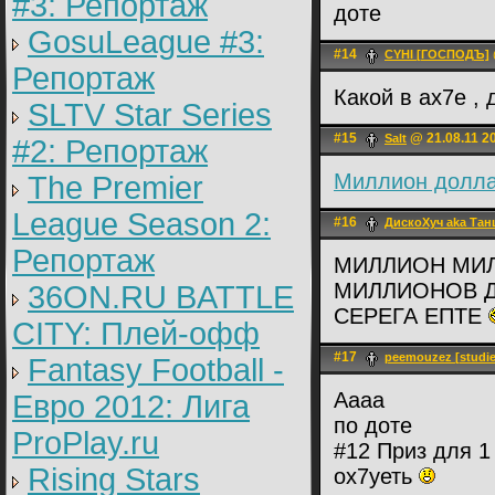
#3: Репортаж
доте
GosuLeague #3:
#14
CYHI [ГОСПОДЪ]
Репортаж
Какой в ах7е ,
SLTV Star Series
#15
@ 21.08.11 2
Salt
#2: Репортаж
Миллион долл
The Premier
League Season 2:
#16
ДискоХуч aka Тан
Репортаж
МИЛЛИОН МИ
МИЛЛИОНОВ Д
36ON.RU BATTLE
СЕРЕГА ЕПТЕ
CITY: Плей-офф
#17
peemouzez [studie
Fantasy Football -
Аааа
Евро 2012: Лига
по доте
ProPlay.ru
#12 Приз для 1
Rising Stars
ох7уеть