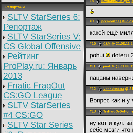
#8
@
неуловимый джо
Репортажи
SLTV StarSeries 6:
#9
peemouzez [studies
Репортаж
какой ещё мил
SLTV StarSeries V:
CS Global Offensive
#10
@ 21.08.11 2
CSM
Рейтинг
pohui
doteru 3
ProPlay.ru: Январь
#11
@ 21.08.1
piratz0r
2013
пацаны наверно
Fnatic FragOut
#12
@ 21
V for Vendeta
CS:GO League
Вопрос как и у
SLTV StarSeries
#13
TryHardOrGoHom
#4 CS:GO
ну вот и кул. 
SLTV Star Series
себе мозги что