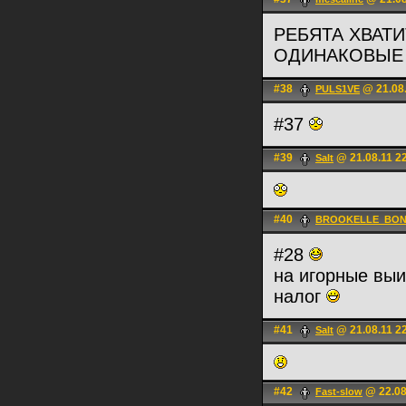
РЕБЯТА ХВАТ
ОДИНАКОВЫЕ !!!!
#38
@ 21.08.
PULS1VE
#37
#39
@ 21.08.11 2
Salt
#40
BROOKELLE_BON
#28
на игорные вы
налог
#41
@ 21.08.11 2
Salt
#42
@ 22.08
Fast-slow