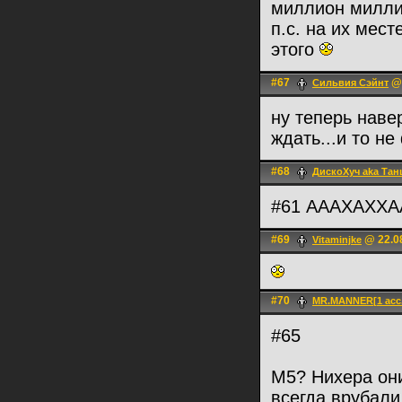
миллион милл
п.с. на их мес
этого
#67
@ 
Сильвия Сэйнт
ну теперь наве
ждать...и то не
#68
ДискоХуч aka Тан
#61 АААХАХХ
#69
@ 22.08
Vitaminjke
#70
MR.MANNER[1 acc.
#65
M5? Нихера они
всегда врубали