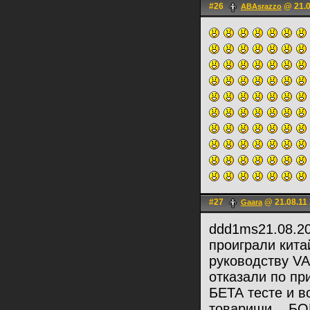
#26
@ 21.0
ABAsrazzo
#27
@ 21.08.11 
Gaara
ddd1ms21.08.20
проиграли китай
руководству VAL
отказали по при
БЕТА тесте и в
товарищи... Б