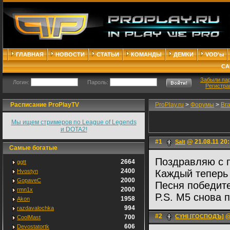
ГЛАВНАЯ
НОВОСТИ
СТАТЬИ
КОМАНДЫ
ДЕМКИ
VOD'ы
СА
Забыли па
Логин:
Пароль:
Регистра
Расписание ProPlayTV
ProPlay.ru
>
Форумы
>
Br
Мы ищем стримеров по League of Legends
и DOTA2!
#1
@ 21.08.11 20
Salt
Самые богатые
Поздравляю с п
2664
ggtt
2400
Hvostyn
Каждый теперь 
2000
GopaveC
Песня победи
2000
rmn1x
P.S. M5 снова 
1958
Akon
994
razdavalochka
#2
@
CYHI [ГОСПОДЪ]
700
CoolMast
606
Devostatortk