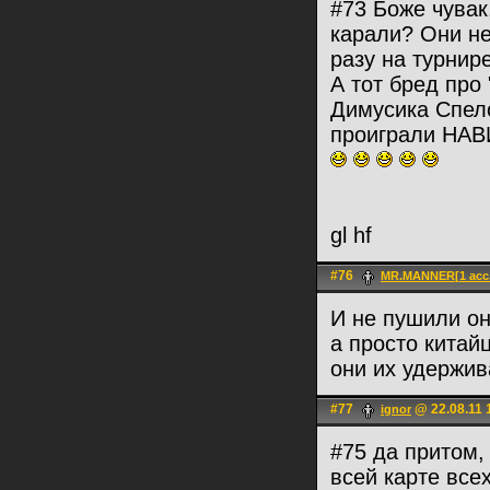
#73 Боже чувак
карали? Они н
разу на турнире
А тот бред про
Димусика Спело
проиграли НАВИ
gl hf
#76
MR.MANNER[1 acc.
И не пушили он
а просто китайц
они их удержив
#77
@ 22.08.11 
ignоr
#75 да притом,
всей карте всех