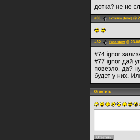
дотка? не не 
#81
@ 22
extre4m [love]
#82
@ 23.08
Fast-slow
#74 ignоr зализ
#77 ignоr дай у
повезло. да? н
будет у них. И
Ответить