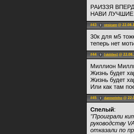
РАИЗЗЯ ВПЕРДЕ
НАВИ ЛУЧШИЕ!!!
#43
@ 22.08.1
vesicare
30к для м5 тоже
теперь нет мот
#44
@ 22.08.
[skittles]
Миллион Милл
Жизнь будет х
Жизнь будет х
Или как там по
#45
@ 22.0
dannerinho
Спелый
:
"Проиграли кит
руководству V
отказали по пр