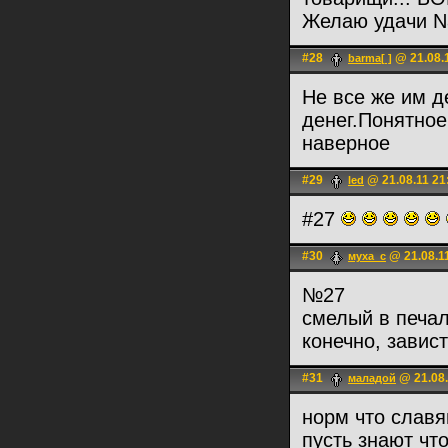
Желаю удачи N
#28
@ 21.08.
barma[ ]
Не все же им д
денег.Понятное
наверное
#29
@ 21.08.11 21
led
#27
#30
@ 21.08.1
муха_с
№27
смелый в печал
конечно, завист
#31
@ 21.08.
маладой
норм что славя
пусть знают ч