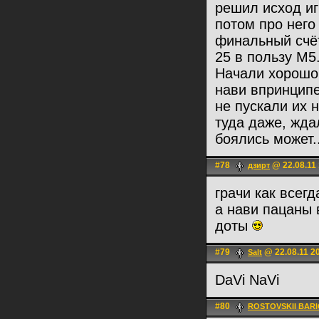
решил исход иг
потом про него
финальный счёт
25 в пользу М5
Начали хорошо,
нави впринципе
не пускали их 
туда даже, ждал
боялись может.
#78
@ 22.08.11 
дзирт
грачи как всег
а нави пацаны 
доты
#79
@ 22.08.11 2
Salt
DaVi NaVi
#80
ROSTOVSKII BAR