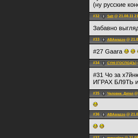
(ну русские ко
#32
@ 21.08.11 2
Salt
Забавно выгляд
#33
@ 21.0
ABAsrazzo
#27 Gaara
#34
CYHI [ГОСПОДЪ]
#31 Чо за х7йню
ИГРАХ БЛ9ТЬ и
#35
@ 
Человек_Дятел
#36
@ 21.0
ABAsrazzo
#37
@ 21.08
mescaline