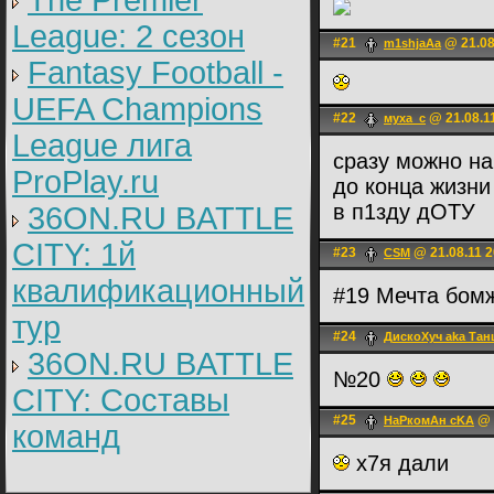
The Premier
League: 2 cезон
#21
@ 21.08
m1shjaAa
Fantasy Football -
UEFA Champions
#22
@ 21.08.1
муха_с
League лига
сразу можно на
ProPlay.ru
до конца жизни 
в п1зду дОТУ
36ON.RU BATTLE
CITY: 1й
#23
@ 21.08.11 2
CSM
квалификационный
#19 Мечта бомж
тур
#24
ДискоХуч aka Тан
36ON.RU BATTLE
№20
CITY: Составы
#25
@ 
HаРкомАн cKA
команд
х7я дали