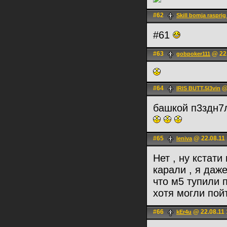
#62
Skill bomja rasprig
#61
#63
@ 22.
gobpoker111
#64
@ 
IRIS BUTT.5l3vin
башкой п3здн7
#65
@ 22.08.11 
lеnivа
Нет , ну кстат
карали , я даж
что м5 тупили 
хотя могли пой
#66
@ 22.08.11 
kEr4u