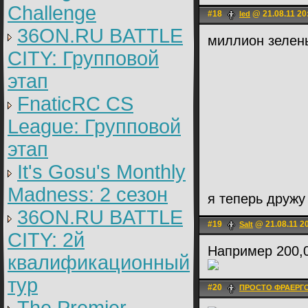
Challenge
#18
@ 21.08.11 20
led
36ON.RU BATTLE
миллион зелен
CITY: Групповой
этап
FnaticRC CS
League: Групповой
этап
It's Gosu's Monthly
Madness: 2 сезон
я теперь дружу
36ON.RU BATTLE
#19
@ 21.08.11 2
Salt
CITY: 2й
Например 200,
квалификационный
тур
#20
ПРОСТО ФРАЕРГ