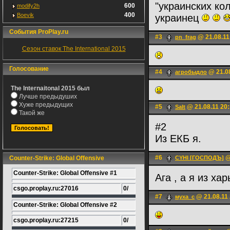
"украинских кол
600
modify2h
400
Boevik
украинец
События ProPlay.ru
#3
@ 21.08.11
pn_frag
Сезон ставок The International 2015
Голосование
#4
@ 21.08
агробыдло
The Internaitonal 2015 был
Лучше предыдуших
Хуже предыдущих
#5
@ 21.08.11 20
Salt
Такой же
#2
Из ЕКБ я.
#6
@
Counter-Strike: Global Offensive
CYHI [ГОСПОДЪ]
Counter-Strike: Global Offensive #1
Ага , а я из ха
csgo.proplay.ru:27016
0/
#7
@ 21.08.11 
муха_с
Counter-Strike: Global Offensive #2
csgo.proplay.ru:27215
0/