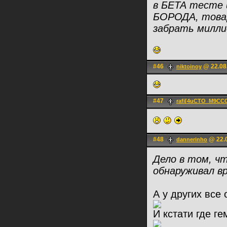
в БЕТА тесте 
БОРОДА, товар
забрать милли
#46
@ 22.08.
niktoinoy
#47
rafi[4uCTO_M9CC
#48
@ 22.0
dannerinho
Дело в том, ч
обнаруживал в
А у других все о
И кстати где г