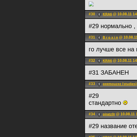
#30
@ 10.08.11 14
KRA6
#29 нормально ,
#31
@ 10.08.1
B r o x i n
го лучше все на
#32
@ 10.08.11 14
KRA6
#31 ЗАБАНЕН
#33
peemouzez [studies]
#29
стандартно
#34
@ 10.08.11 
piratz0r
#29 название от