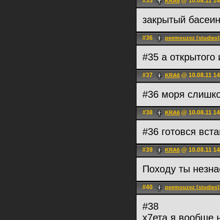
#35
@ 10.08.11 14
KRA6
закрытый басеи
#36
peemouzez [studies]
#35 а открытого
#37
@ 10.08.11 14
KRA6
#36 моря слишко
#38
@ 10.08.11 14
KRA6
#36 готовся вст
#39
@ 10.08.11 14
KRA6
Походу ты незна
#40
peemouzez [studies]
#38
х7ета я вообще 