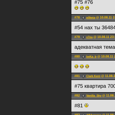
#75 #76
#78
@ 10.08.11 1
p0keta
#54 нах ты 3648
#79
@ 10.08.11 23
х7ец
адекватная тем
#80
@ 10.08.11 
beKa_b
#81
@ 11.08.1
Clark Kent
#75 квартира 70
#82
@ 11.08.
Vanilla_Sky
#81