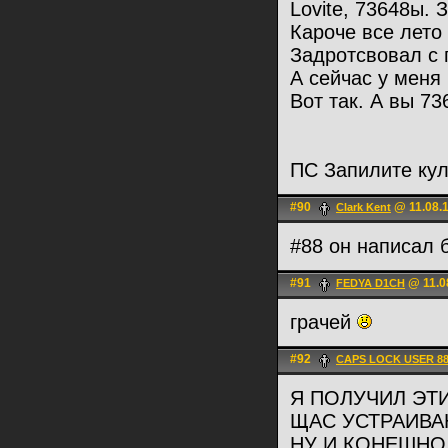
Lovite, 73648ы. 
Кароче все лето
Задротсвовал с 
А сейчас у меня 
Вот так. А вы 73
ПС Запилите кулс
#90
@ 11.08.1
Clark Kent
#88 он написал 
#91
@ 11.0
FEDYA D1CH
грачей
#92
CAPS LOCK USER 8
Я ПОЛУЧИЛ ЭТ
ЩАС УСТРАИВА
НУ И КОНЕШНО