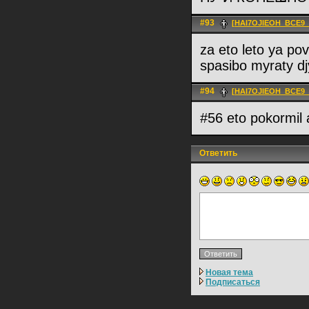
#93
[HAI7OJIEOH_BCE9_
za eto leto ya povis
spasibo myraty d
#94
[HAI7OJIEOH_BCE9_
#56 eto pokormil 
Ответить
Новая тема
Подписаться