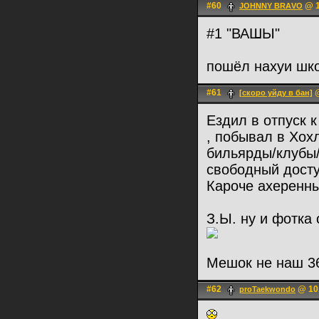
#60
@ 1
JOHNNY BRАVO
#1 "ВАШЫ"
пошёл нахуи шк
#61
@
[скоро уйду в бан]
Ездил в отпуск 
, побывал в Хох
бильярды/клубы/
свободный досту
Кароче ахеренн
З.Ы. ну и фотка
Мешок не наш 3
#62
@ 10.
proTaekwondo