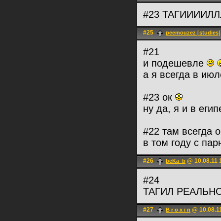
#23 ТАГИИИИЛ
#25
peemouzez [studies]
#21
и подешевле
а я всегда в ию
#23 ок
ну да, я и в еги
#22 там всегда о
в том году с па
#26
@ 10.08.11 
beKa_b
#24
ТАГИЛ РЕАЛЬН
#27
@ 10.08.1
B r o x i n