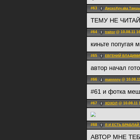
#63
ДискоХуч aka Танцы
ТЕМУ НЕ ЧИТА
#64
@ 10.08.11 1
traitor
киньте попугaя 
#65
ЕВГЕНИЙ ВЛАДИМ
автор начал гот
#66
@ 10.08.1
mannnny
#61 и фотка меш
#67
@ 10.08.11 
ХОХОЛ
#68
Я И ЕСТЬ БРАБЛАЙ
АВТОР МНЕ ТЕБ