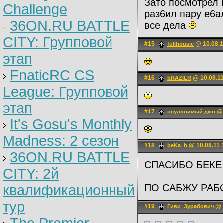
Зато посмотрел 
Challenge
раз6ил пару е6
36ON.RU BATTLE
все дела
CITY: Групповой
#15
@ 10.08.1
fullhousie
этап
FnaticRC CS
#16
@ 10.08.11
bRAZILR
League: Групповой
этап
#17
@ 
неуловимый джо
It's Gosu's Monthly
Madness: 2 сезон
#18
@ 10.08.11 
beKa_b
36ON.RU BATTLE
СПАСИБО БЕКЕ
CITY: 2й
квалификационный
ПО САБЖУ РАБ
тур
#19
@ 1
Гиви_Зурабович