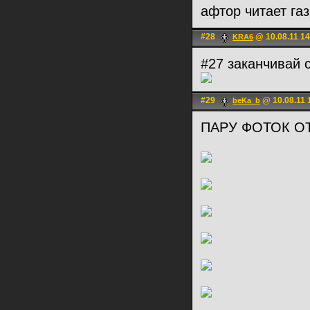
афтор читает газ
#28
@ 10.08.11 14
KRA6
#27 заканчивай 
#29
@ 10.08.11 
beKa_b
ПАРУ ФОТОК О