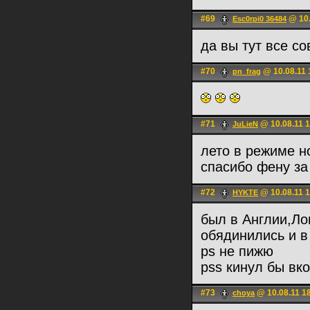
#69
@ 10.
Esc0rpi0 36484
да вы тут все с
#70
@ 10.08.11 
pn_frag
#71
@ 10.08.11 1
JuLieN
лето в режиме н
спасибо фену за
#72
@ 10.08.11 1
HYKTE
был в Англии,Ло
обядинились и в
ps не пижю
pss кинул бы вко
#73
@ 10.08.11 1
choya