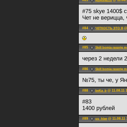
#83
@ 11.08.
ABAsrazzo
#75 skye 1400$ с
Чет не верицца,
#84
@ 
Ч0ТКОСТЬ ЭТО Я
#85
Skill bomja rasprig m
через 2 недели 
#86
Skill bomja rasprig m
№75, ты че, у Я
#88
@ 11.08.11 
beKa_b
#83
1400 рублей
#89
@ 11.08.11 
uu_hlae