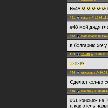
№45
#51
@ 10.08.11 
beKa_b
#48 мой дядя гл
#52
@ 10.08
mathematics
в болгарию хоч
#53
@ 10.08.11 1
JOH4N
#54
@ 10.08.
ABAsrazzo
Сделал кол-во 
#55
@ 10.08.1
mannnny
#51 консьеж не 
а как отель наз