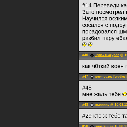
#14 Переведи к
Зато посмотрел 
Научился всяким
сосался с подру
порадовался шм
раз6ил пару е6а
#46
@ 10
Тупак Шакуров
как ч0ткий воен
#47
peemouzez [studies]
#45
мне жаль тебя
#48
@ 10.08.1
mannnny
#29 кто ж тебе 
#50
@ 10.08.1
superkuu