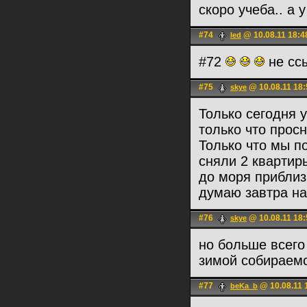
скоро учеба.. а 
#74
@ 10.08.11 18:4
led
#72
не ссы
#75
@ 10.08.11 18:
skye
Только сегодня у
только что просн
Только что мы по
сняли 2 квартиры
до моря приблиз
думаю завтра на
#76
@ 10.08.11 18:
skye
но больше всего 
зимой собираемс
#77
@ 10.08.11 
beKa_b