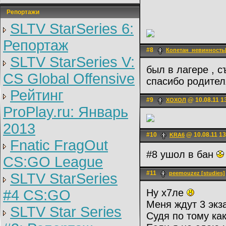
Репортажи
SLTV StarSeries 6:
Репортаж
#8
Копетан_невинность[
SLTV StarSeries V:
был в лагере , 
CS Global Offensive
спасибо родител
Рейтинг
#9
@ 10.08.11 1
ХОХОЛ
ProPlay.ru: Январь
2013
#10
@ 10.08.11 13
KRA6
Fnatic FragOut
#8 ушол в бан
CS:GO League
#11
peemouzez [studies]
SLTV StarSeries
#4 CS:GO
Ну х7ле
Меня ждут 3 экз
SLTV Star Series
Судя по тому ка