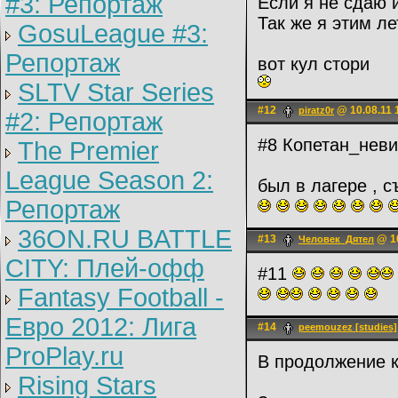
#3: Репортаж
Если я не сдаю и
Так же я этим ле
GosuLeague #3:
Репортаж
вот кул стори
SLTV Star Series
#12
@ 10.08.11 
piratz0r
#2: Репортаж
#8 Копетан_невин
The Premier
League Season 2:
был в лагере , 
Репортаж
36ON.RU BATTLE
#13
@ 10
Человек_Дятел
CITY: Плей-офф
#11
Fantasy Football -
Евро 2012: Лига
#14
peemouzez [studies]
ProPlay.ru
В продолжение к
Rising Stars