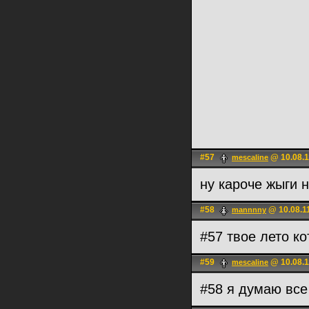
#57
@ 10.08.1
mescaline
ну кароче жыги 
#58
@ 10.08.1
mannnny
#57 твое лето к
#59
@ 10.08.1
mescaline
#58 я думаю все