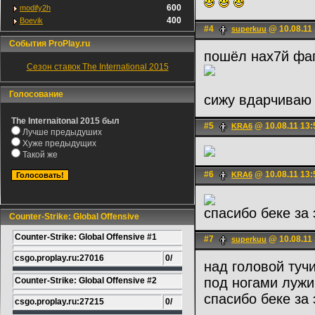
600
modify2h
400
Boevik
#4
@ 10.08.11 
superkuu
События ProPlay.ru
пошёл нах7й фа
Сезон ставок The International 2015
Голосование
сижу вдарчиваю 
The Internaitonal 2015 был
#5
@ 10.08.11 13:
KRA6
Лучше предыдуших
Хуже предыдущих
Такой же
#6
@ 10.08.11 13:
KRA6
спасибо беке за 
Counter-Strike: Global Offensive
Counter-Strike: Global Offensive #1
#7
@ 10.08.11 
superkuu
csgo.proplay.ru:27016
0/
над головой туч
под ногами лужи
Counter-Strike: Global Offensive #2
спасибо беке за 
csgo.proplay.ru:27215
0/