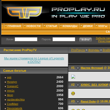
ГЛАВНАЯ
НОВОСТИ
СТАТЬИ
КОМАНДЫ
ДЕМКИ
VOD'ы
СА
Забыли па
Логин:
Пароль:
Регистра
Расписание ProPlayTV
ProPlay.ru
>
Форумы
>
BraB
Мы ищем стримеров по League of Legends
и DOTA2!
#1
@ 10
Мастер Фотожаб
Самые богатые
2664
ggtt
2400
Hvostyn
#2
@
ХУМУС_БЕЗ_КУПЮР
2000
GopaveC
2000
rmn1x
1958
Akon
994
razdavalochka
#3
@ 10.08.1
Raoul Duke
700
CoolMast
606
Devostatortk