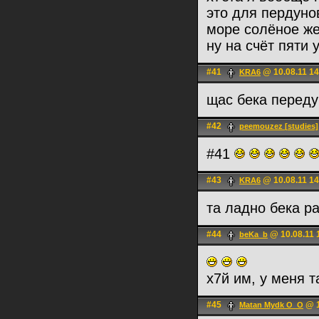
это для пердун
море солёное ж
ну на счёт пяти 
#41
@ 10.08.11 14
KRA6
щас бека перед
#42
peemouzez [studies]
#41
#43
@ 10.08.11 14
KRA6
та ладно бека ра
#44
@ 10.08.11 
beKa_b
х7й им, у меня т
#45
@ 1
Matan Mydk O_O