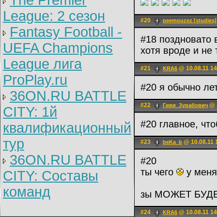
The Premier
League: 2 cезон
#20
peemouzez [studies]
Fantasy Football -
#18 поздновато 
UEFA Champions
хотя вроде и не
League лига
#21
@ 10.08.11 14
KRA6
ProPlay.ru
#20 я обычно ле
36ON.RU BATTLE
#22
@ 1
Гиви_Зурабович
CITY: 1й
#20 главное, ч
квалификационный
тур
#23
@ 10.08.11 
beKa_b
36ON.RU BATTLE
#20
ты чего
у меня
CITY: Составы
команд
зы МОЖЕТ БУД
#24
@ 10.08.11 14
KRA6