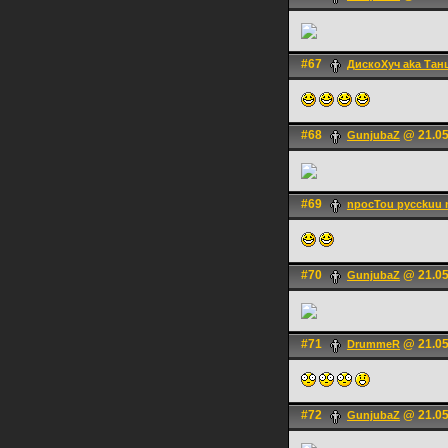
#67
ДискоХуч aka Тан
#68
@ 21.05
GunjubaZ
#69
npocTou pycckuu
#70
@ 21.05
GunjubaZ
#71
@ 21.05
DrummeR
#72
@ 21.05
GunjubaZ