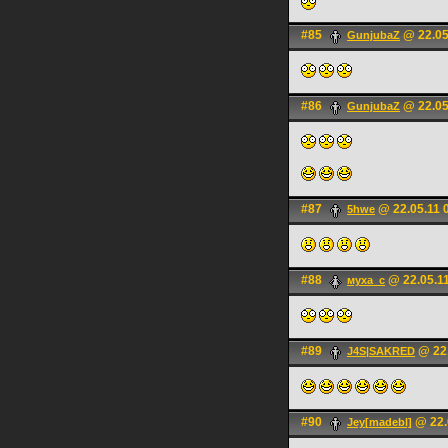
#85
@ 22.05
GunjubaZ
#86
@ 22.05
GunjubaZ
#87
@ 22.05.11 
5hwe
#88
@ 22.05.11
муха_с
#89
@ 22.
J4S|SAKRED
#90
@ 22.
Jey[madebl]