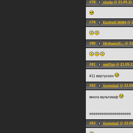
#78
@ 21.05.11
chu4u
#79
@ 2
Esc0rpi0 36484
#80
@ 21
f4l.Heartoff-.-
#81
@ 21.05.1
gaHTuk
#11 виртуозен
#82
@ 22.05
GunjubaZ
многа мультикаф
ееееееееееееееееееее
#83
@ 22.05
GunjubaZ