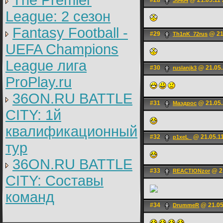
The Premier
#28
@ 21.05.11 
З6484
League: 2 cезон
Fantasy Football -
#29
@ 21
Th1nK_72rus
UEFA Champions
League лига
#30
@ 21.05.
ruslanjk3
ProPlay.ru
36ON.RU BATTLE
#31
@ 21.05.
Маэдрос
CITY: 1й
квалификационный
#32
@ 21.05.11
p1xeL_
тур
36ON.RU BATTLE
#33
@ 21
REACTIONzor
CITY: Составы
команд
#34
@ 21.05
DrummeR