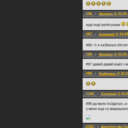
#96
@ 22.05.
Маэдрос
ещё ещё ребятульки
#97
@ 22.05
GunjubaZ
#96 +1 я за36ался п0стит
#98
@ 22.05.
Маэдрос
#97 давай давай ещё) с 
#99
@ 22.0
Разберись
#100
@ 22.0
GunjubaZ
#98 да мало nu3датых, а 
у меня еще со вчерашнег
#101
ДискоХуч aka Та