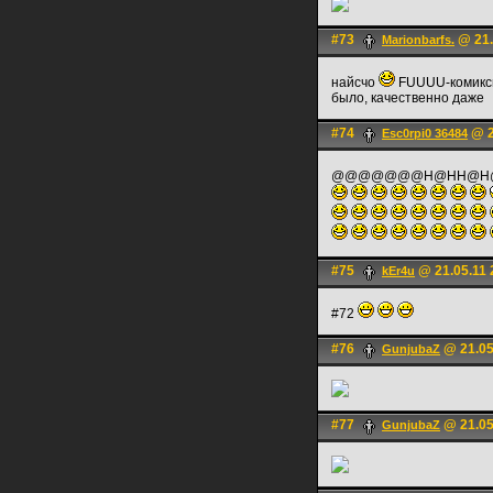
#73
@ 21.
Marionbarfs.
найсчо
FUUUU-комиксы 
было, качественно даже
#74
@ 2
Esc0rpi0 36484
@@@@@@@H@HH@H@H@
#75
@ 21.05.11 
kEr4u
#72
#76
@ 21.05
GunjubaZ
#77
@ 21.05
GunjubaZ