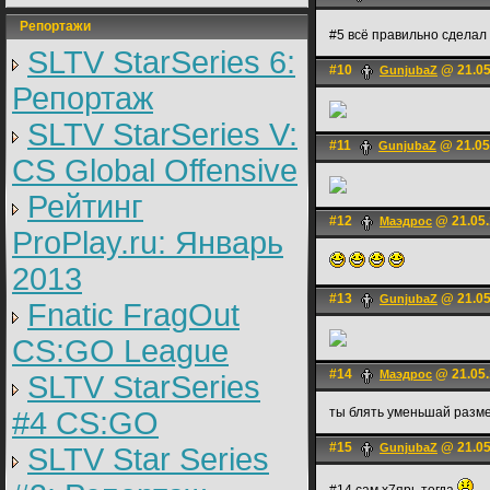
Репортажи
#5 всё правильно сделал
SLTV StarSeries 6:
#10
@ 21.05
GunjubaZ
Репортаж
SLTV StarSeries V:
#11
@ 21.05
GunjubaZ
CS Global Offensive
Рейтинг
#12
@ 21.05.
Маэдрос
ProPlay.ru: Январь
2013
#13
@ 21.05
GunjubaZ
Fnatic FragOut
CS:GO League
#14
@ 21.05.
Маэдрос
SLTV StarSeries
ты блять уменьшай разме
#4 CS:GO
#15
@ 21.05
GunjubaZ
SLTV Star Series