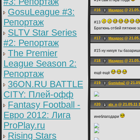
#3: Репортаж
#14 сам х7ярь тогда
GosuLeague #3:
#16
@ 21.05.
Маэдрос
Репортаж
#13
Братюнь отбей пятюню з
SLTV Star Series
#17
@ 21.05.
Маэдрос
#2: Репортаж
The Premier
#15 ну нихуя ты базариш
League Season 2:
#18
@ 21.05.
Маэдрос
Репортаж
ещё ещё
36ON.RU BATTLE
#19
@ 21.05
GunjubaZ
CITY: Плей-офф
Fantasy Football -
#20
@ 21.05.11 
alx_n
Евро 2012: Лига
инеблагодари
ProPlay.ru
Rising Stars