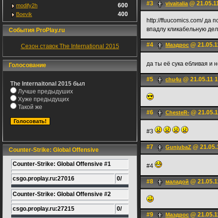
#3
@ 21.05.1
vivaitalia
600
modify2h
400
Boevik
http://ffuucomics.com/ да 
впадлу кликабельную де
События ProPlay.ru
#4
@ 21.05.1
Маэдрос
Сезон ставок The International 2015
да ты её сука ебливая и
Голосование
#5
@ 21.05.11 1
chu4u
The Internaitonal 2015 был
Лучше предыдуших
Хуже предыдущих
Такой же
#6
@ 21.05.1
ChesteR-
#3
#7
@ 21.05.
GunjubaZ
Counter-Strike: Global Offensive
Counter-Strike: Global Offensive #1
#4
csgo.proplay.ru:27016
0/
#8
@ 21.05.1
маладой
Counter-Strike: Global Offensive #2
csgo.proplay.ru:27215
0/
#9
@ 21.05.1
Маэдрос