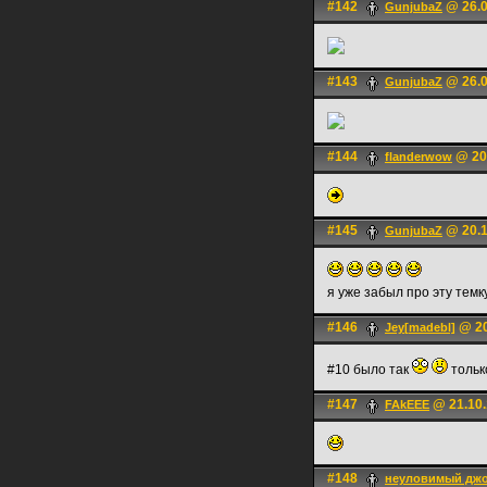
#142
@ 26.0
GunjubaZ
#143
@ 26.0
GunjubaZ
#144
@ 20.
flanderwow
#145
@ 20.1
GunjubaZ
я уже забыл про эту темк
#146
@ 20
Jey[madebl]
#10 было так
только
#147
@ 21.10.
FAkEEE
#148
неуловимый дж