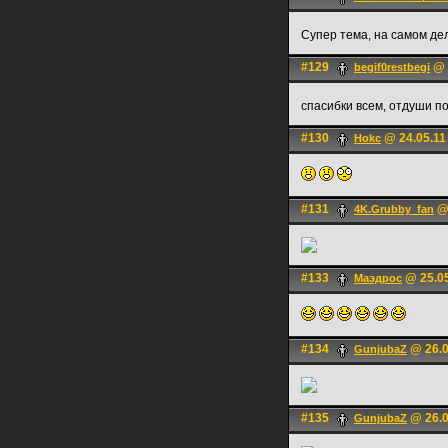
Супер тема, на самом де
#129
@ 
begif0restbegi
спасибки всем, отдуши 
#130
@ 24.05.11
Hokc
#131
@ 
4K.Grubby_fan
#133
@ 25.05
Маэдрос
#134
@ 26.0
GunjubaZ
#135
@ 26.0
GunjubaZ