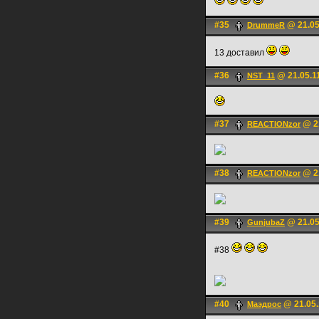
#35
@ 21.05
DrummeR
13 доставил
#36
@ 21.05.1
NST_11
#37
@ 21
REACTIONzor
#38
@ 21
REACTIONzor
#39
@ 21.05
GunjubaZ
#38
#40
@ 21.05.
Маэдрос