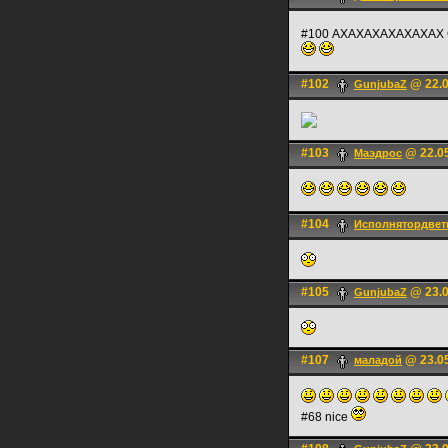
#100 АХАХАХАХАХАХАХ
#102
@ 22.0
GunjubaZ
#103
@ 22.05
Маэдрос
#104
Исполнятордвет
#105
@ 23.0
GunjubaZ
#107
@ 23.05
маладой
#68 nice