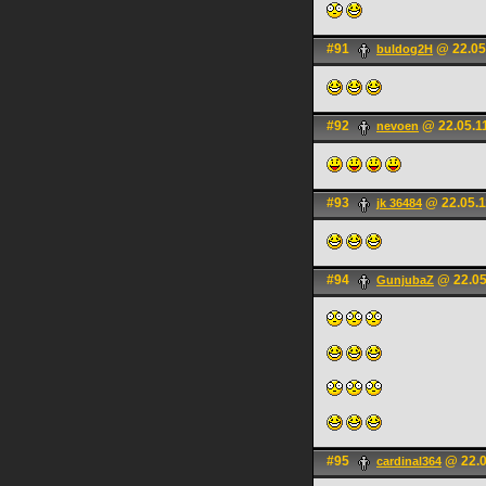
#91
@ 22.05
buldog2H
#92
@ 22.05.1
nevoen
#93
@ 22.05.1
jk 36484
#94
@ 22.05
GunjubaZ
#95
@ 22.0
cardinal364