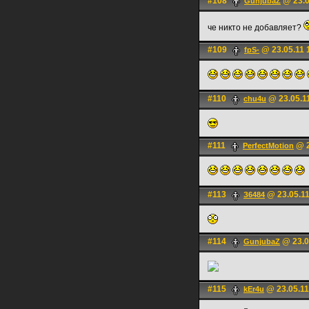
#108
@ 23.0
GunjubaZ
че никто не добавляет?
#109
@ 23.05.11 
fpS-
#110
@ 23.05.1
chu4u
#111
@ 2
PerfectMotion
#113
@ 23.05.11
З6484
#114
@ 23.0
GunjubaZ
#115
@ 23.05.11
kEr4u