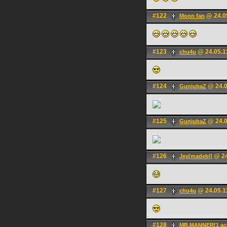
#122
@ 24.05
Moon fan
#123
@ 24.05.1
chu4u
#124
@ 24.0
GunjubaZ
#125
@ 24.0
GunjubaZ
#126
@ 24
Jey[madebl]
#127
@ 24.05.1
chu4u
#128
MR.MANNER[1 acc