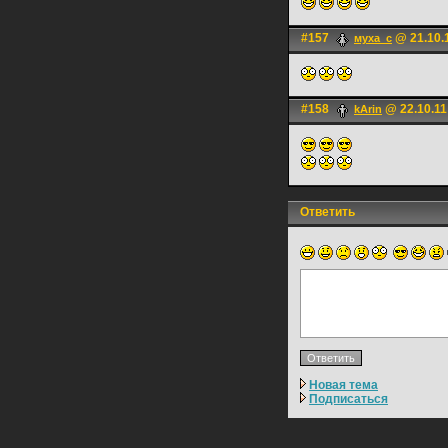
#157
@ 21.10.
муха_с
#158
@ 22.10.11
kArin
Ответить
Новая тема
Подписаться