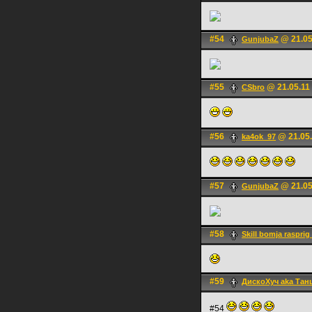
#54
@ 21.05
GunjubaZ
#55
@ 21.05.11
CSbro
#56
@ 21.05.
ka4ok_97
#57
@ 21.05
GunjubaZ
#58
Skill bomja rasprig
#59
ДискоХуч aka Тан
#54