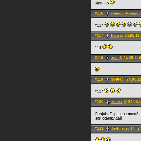
баян но
#116
сеньoр Помидор
#114
#117
@ 24.05.11 
Nero
114
#118
@ 24.05.11 
Xtk-
#119
@ 24.05.11
З6484
#114
#120
@ 24.05.1
zonixx
GunjubaZ красава давай 
или ссылку дай
#121
@ 24
Jey[madebl]