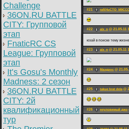
Challenge
#21
rafi[4uCTO_M9CC
36ON.RU BATTLE
CITY: Групповой
#22
@ 21.05.11 
alx_n
этап
юзай в поиске тему жизне
FnaticRC CS
#23
@ 21.05.11 
alx_n
League: Групповой
этап
It's Gosu's Monthly
#24
@ 21.05.
Маэдрос
Madness: 2 сезон
36ON.RU BATTLE
#25
@ 2
takue brat dela
CITY: 2й
квалификационный
#26
неуловимый джо
тур