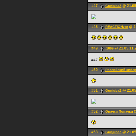
#47
@ 21.05
GunjubaZ
#48
@ 21
REACTIONzor
#49
@ 21.05.11 
.1699
#47
#50
Российский кибе
#51
@ 21.05
GunjubaZ
#52
Опачки Попачки 
#53
@ 21.05
GunjubaZ