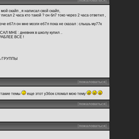
[
пожаловаться
]
мой скайп , я написал свой скайп,
писал 2 часа кто такой ? он бл7 токо через 2 часа ответил ,
ороче еб7л он мне мозги еб7л пока не сказал : слышь му77к
Л МНЕ : дневник в школу купил ..
БРАБЛЕЕ ВСЕ !
А ГРУППЫ
[
пожаловаться
]
 такие темы
еще этот у3бок сломал мою тему
[
пожаловаться
]
[
пожаловаться
]