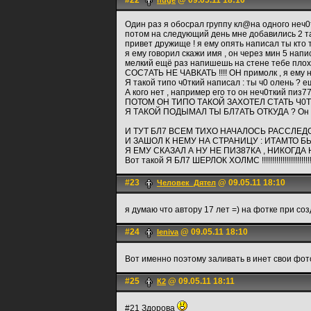
#22
@ 09.05.11 18:10
huge
Один раз я обосрал группу кл@на одного неч0т
потом на следующий день мне добавились 2 таких
привет дружище ! я ему опять написал ты кто т
я ему говорил скажи имя , он через мин 5 напи
мелкий ещё раз напишешь на стене тебе пл
СОС7АТЬ НЕ ЧАВКАТЬ !!!! ОН примолк , я ем
Я такой типо ч0ткий написал : ты ч0 олень ?
А кого нет , например его то он неч0ткий пи
ПОТОМ ОН ТИПО ТАКОЙ ЗАХОТЕЛ СТАТЬ Ч0Т
Я ТАКОЙ ПОДЫМАЛ ТЫ БЛ7АТЬ ОТКУДА ? Он такой 
И ТУТ БЛ7 ВСЕМ ТИХО НАЧАЛОСЬ РАССЛЕД
И ЗАШОЛ К НЕМУ НА СТРАНИЦУ : ИТАМТО Б
Я ЕМУ СКАЗАЛ А НУ НЕ ПИЗ87КА , НИКОГДА 
Вот такой Я БЛ7 ШЕРЛОК ХОЛМС !!!!!!!!!!!!!!!!!!!!!!!!!!!!
#23
@ 09.05.11 18:10
Человек_Дятел
я думаю что автору 17 лет =) на фотке при соз
#24
@ 09.05.11 18:10
leniva
Вот именно поэтому заливать в инет свои фо
#25
@ 09.05.11 18:11
К2
#21 Здорова