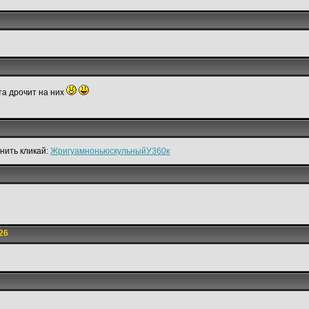
та дрочит на них
нить кликай:
ЖригуамноньюскульныйУ360к
26