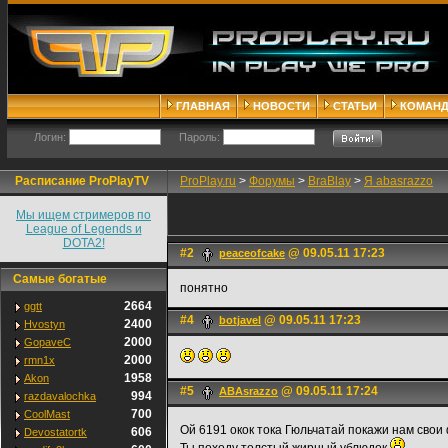
ГЛАВНАЯ
НОВОСТИ
СТАТЬИ
КОМАН
Логин:
Пароль:
Расписание ProPlayTV
ProPlay.ru
>
Форумы
>
BraBlay
>
Я abasrazzo
Мы ищем стримеров по
League of Legends и
DOTA2!
#2
@ 09.05.11 17:23
peaceofcake
Самые богатые
понятно
2664
ggtt
#4
@ 09.05.11 17:23
botjavel
2400
Hvostyn
2000
GopaveC
2000
rmn1x
1958
Akon
#5
@ 09.05.11 17:24
ABAsrazzo
994
razdavalochka
700
CoolMast
Ой 6191 окок тока Гюльчатай покажи нам свои
606
Devostatortk