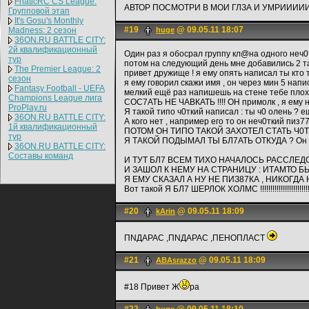
FnaticRC CS League:
АВТОР ПОСМОТРИ В МОИ ГЛЗА И УМРИИИИИ
Групповой этап
It's Gosu's Monthly
#19
@ 09.05.11 18:07
Madness: 2 сезон
huge
36ON.RU BATTLE CITY:
2й квалификационный
Один раз я обосрал группу кл@на одного неч0т
тур
потом на следующий день мне добавились 2 таких
The Premier League: 2
привет дружище ! я ему опять написал ты кто т
cезон
я ему говорил скажи имя , он через мин 5 напи
Fantasy Football - UEFA
мелкий ещё раз напишешь на стене тебе пл
Champions League лига
СОС7АТЬ НЕ ЧАВКАТЬ !!!! ОН примолк , я ем
ProPlay.ru
Я такой типо ч0ткий написал : ты ч0 олень ?
36ON.RU BATTLE CITY:
А кого нет , например его то он неч0ткий пи
1й квалификационный
ПОТОМ ОН ТИПО ТАКОЙ ЗАХОТЕЛ СТАТЬ Ч0Т
тур
Я ТАКОЙ ПОДЫМАЛ ТЫ БЛ7АТЬ ОТКУДА ? Он такой 
36ON.RU BATTLE CITY:
Составы команд
И ТУТ БЛ7 ВСЕМ ТИХО НАЧАЛОСЬ РАССЛЕД
И ЗАШОЛ К НЕМУ НА СТРАНИЦУ : ИТАМТО Б
Я ЕМУ СКАЗАЛ А НУ НЕ ПИЗ87КА , НИКОГДА 
Вот такой Я БЛ7 ШЕРЛОК ХОЛМС !!!!!!!!!!!!!!!!!!!!!!!!!!!!
#20
@ 09.05.11 18:09
kArin
ПNДАРАС ,ПNДАРАС ,ПЕНОПЛАСТ
#21
@ 09.05.11 18:09
ABAsrazzo
#18 Привет Ж
ра