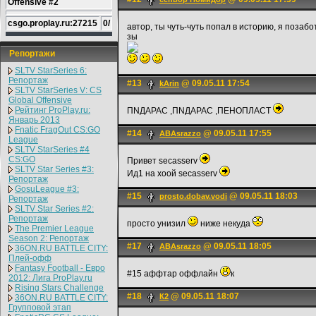
Offensive #2
csgo.proplay.ru:27215
0/
автор, ты чуть-чуть попал в историю, я позаб
зы
Репортажи
SLTV StarSeries 6:
Репортаж
#13
@ 09.05.11 17:54
kArin
SLTV StarSeries V: CS
Global Offensive
Рейтинг ProPlay.ru:
ПNДАРАС ,ПNДАРАС ,ПЕНОПЛАСТ
Январь 2013
Fnatic FragOut CS:GO
#14
@ 09.05.11 17:55
ABAsrazzo
League
SLTV StarSeries #4
CS:GO
Привет secasserv
SLTV Star Series #3:
Ид1 на хоой secasserv
Репортаж
GosuLeague #3:
#15
@ 09.05.11 18:03
prosto.dobav.vodi
Репортаж
SLTV Star Series #2:
Репортаж
просто унизил
ниже некуда
The Premier League
Season 2: Репортаж
#17
@ 09.05.11 18:05
ABAsrazzo
36ON.RU BATTLE CITY:
Плей-офф
Fantasy Football - Евро
#15 аффтар оффлайн
к
2012: Лига ProPlay.ru
Rising Stars Challenge
#18
@ 09.05.11 18:07
К2
36ON.RU BATTLE CITY:
Групповой этап