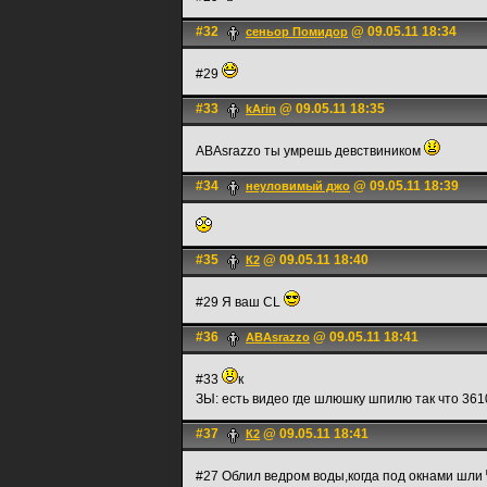
#32
@ 09.05.11 18:34
сеньoр Помидор
#29
#33
@ 09.05.11 18:35
kArin
ABAsrazzo ты умрешь девствиником
#34
@ 09.05.11 18:39
неуловимый джо
#35
@ 09.05.11 18:40
К2
#29 Я ваш CL
#36
@ 09.05.11 18:41
ABAsrazzo
#33
к
ЗЫ: есть видео где шлюшку шпилю так что 3610
#37
@ 09.05.11 18:41
К2
#27 Облил ведром воды,когда под окнами шли