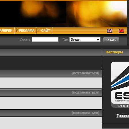
ГАЛЕРЕИ
РЕКЛАМА
САЙТ
Искать:
Где:
Партнеры
[
пожаловаться
]
[
пожаловаться
]
[
пожаловаться
]
Турнир