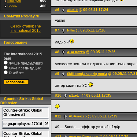
Ты походу толстый жирный ублюдок
600
modify2h
400
Boevik
#6
@ 09.05.11 17:24
allur1k
События ProPlay.ru
yasno
Сезон ставок The
#7
@ 09.05.11 17:26
International 2015
Nillis
ладно ч
Голосование
#8
@ 09.05.11 17:26
ABAsrazzo
The Internaitonal 2015
был
Лучше предыдуших
secasserv нежели создавать такие темы, зара
Хуже предыдущих
Такой же
#9
@ 09.05.11 17:3
Skill bomja rasprig morja
автор сидит на УС
#10
@ 09.05.11 17:35
p1xeL_
Counter-Strike: Global
Offensive
Counter-Strike: Global
Offensive #1
#11
@ 09.05.11 17:39
ABAsrazzo
csgo.proplay.ru:27016
0/
#9 __Sunde__ аффтар усатый п1д4р
Counter-Strike: Global
#12
@ 09.05.11 17:39
сеньoр Помидор