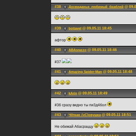
#38
@ 09.0
Досвиданья_любимый_браблей
#39
@ 09.05.11 18:45
botjavel
афтор
#40
@ 09.05.11 18:46
ABAsrazzo
#37
#41
@ 09.05.11 18:48
Amazing Spider-Man
#42
@ 09.05.11 18:49
kArin
#36 сразу видно ты пи3д4бол
#43
@ 09.05.11 18:51
Ч0ткая_[уС]овушка
Не обижай Абасраццу