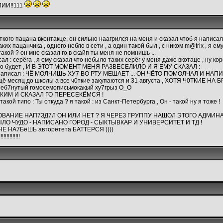
ИИ!!111
кого пацана вконтакце, он сильно наагрился на меня и сказал чтоб я написал 
 пацанчика , одного небло в сети , а один такой был , с ником m@trix , я ему 
акой ? он мне сказал го в скайп ты меня не помнишь ...
сал : серёга , я ему сказал что небыло таких серёг у меня даже вкотаце , ну к
охо будет , И В ЭТОТ МОМЕНТ МЕНЯ РАЗВЕСЕЛИЛО И Я ЕМУ СКАЗАЛ :
у написал : ЧЁ МОЛЧИШЬ ХУ7 ВО РТУ МЕШАЕТ ... ОН ЧЁТО ПОМОЛЧАЛ И НАПИСА
 ещё месяц до школы а все ч0ткие закупаются и 31 августа , ХОТЯ Ч0ТКИЕ НА 
з77еб7нутый гомосемописьмокакый ху7грыз О_О
КИМ И СКАЗАЛ ГО ПЕРЕСЕКЁМСЯ !
типо : Ты откуда ? я такой : из Санкт-Петербурга , Он - такой ну я тоже !
ОВАНИЕ НАП7ЗД7Л ОН ИЛИ НЕТ ? Я ЧЕРЕЗ ГРУППУ НАШОЛ ЭТОГО АДМИН
ЫЛО ЧУДО - НАПИСАНО ГОРОД - СЫКТЫВКАР И УНИВЕРСИТЕТ И ТД !
НЕ НА7БёШЬ авторетета БАТТЕРСЯ ))))
!!!!!!!!!