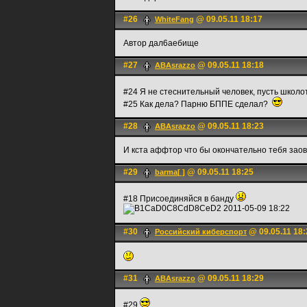
#26
@ 09.05.11 18:17
WhiteFаng
Автор дал6аебище
#27
@ 09.05.11 18:18
ABAsrazzo
#24 Я не стеснительный человек, пусть школо
#25 Как дела? Парню БППЕ сделал?
#28
@ 09.05.11 18:23
ABAsrazzo
И кста аффтор что бы окончательно тебя заов
#29
@ 09.05.11 18:25
barma[ ]
#18 Присоединяйся в банду
#30
@ 09.05.11 18:
Российский киберспорт
#31
@ 09.05.11 18:29
ABAsrazzo
#29