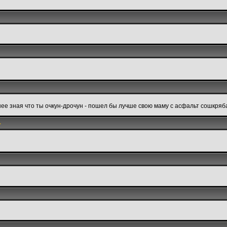
нее зная что ты очкун-дрочун - пошел бы лучше свою маму с асфальт сошкря
1