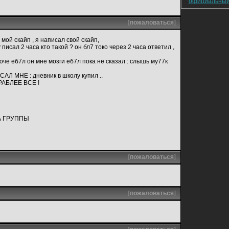
официальный
[
пожаловаться
]
мой скайп , я написал свой скайп,
писал 2 часа кто такой ? он бл7 токо через 2 часа ответил ,
ороче еб7л он мне мозги еб7л пока не сказал : слышь му77к
Л МНЕ : дневник в школу купил ..
БРАБЛЕЕ ВСЕ !
А ГРУППЫ
[
пожаловаться
]
[
пожаловаться
]