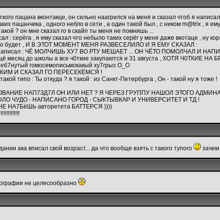
кого пацана вконтакце, он сильно наагрился на меня и сказал чтоб я написал 
 пацанчика , одного небло в сети , а один такой был , с ником m@trix , я ему 
акой ? он мне сказал го в скайп ты меня не помнишь ...
сал : серёга , я ему сказал что небыло таких серёг у меня даже вкотаце , ну к
охо будет , И В ЭТОТ МОМЕНТ МЕНЯ РАЗВЕСЕЛИЛО И Я ЕМУ СКАЗАЛ :
у написал : ЧЁ МОЛЧИШЬ ХУ7 ВО РТУ МЕШАЕТ ... ОН ЧЁТО ПОМОЛЧАЛ И НАПИСА
 ещё месяц до школы а все ч0ткие закупаются и 31 августа , ХОТЯ Ч0ТКИЕ НА 
з77еб7нутый гомосемописьмокакый ху7грыз О_О
КИМ И СКАЗАЛ ГО ПЕРЕСЕКЁМСЯ !
типо : Ты откуда ? я такой : из Санкт-Петербурга , Он - такой ну я тоже !
ОВАНИЕ НАП7ЗД7Л ОН ИЛИ НЕТ ? Я ЧЕРЕЗ ГРУППУ НАШОЛ ЭТОГО АДМИН
ЫЛО ЧУДО - НАПИСАНО ГОРОД - СЫКТЫВКАР И УНИВЕРСИТЕТ И ТД !
НЕ НА7БёШЬ авторетета БАТТЕРСЯ ))))
!!!!!!!!!
дании ака вписал свой возраст... да что вообще взять с такого тупого
зачем
тографии не целесообразно