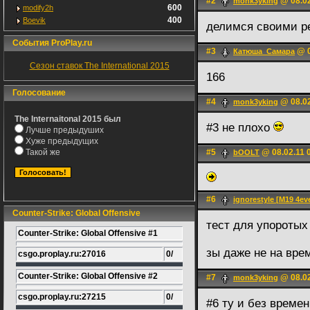
#2
@ 08.02
monk3yking
600
modify2h
400
Boevik
делимся своими р
События ProPlay.ru
#3
@ 0
Катюша_Самара
Сезон ставок The International 2015
166
Голосование
#4
@ 08.02
monk3yking
The Internaitonal 2015 был
#3 не плохо
Лучше предыдуших
Хуже предыдущих
Такой же
#5
@ 08.02.11 
bOOLT
#6
ignorestyle [M19 4eve
Counter-Strike: Global Offensive
тест для упоротых
Counter-Strike: Global Offensive #1
зы даже не на вр
csgo.proplay.ru:27016
0/
Counter-Strike: Global Offensive #2
#7
@ 08.02
monk3yking
csgo.proplay.ru:27215
0/
#6 ту и без време