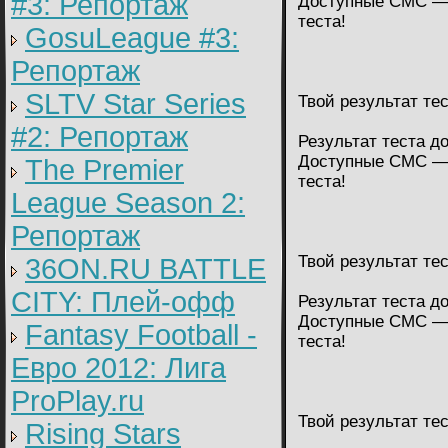
#3: Репортаж
Доступные СМС — 
теста!
GosuLeague #3:
Репортаж
SLTV Star Series
Твой результат те
#2: Репортаж
Результат теста д
Доступные СМС — 
The Premier
теста!
League Season 2:
Репортаж
Твой результат те
36ON.RU BATTLE
CITY: Плей-офф
Результат теста д
Доступные СМС — 
Fantasy Football -
теста!
Евро 2012: Лига
ProPlay.ru
Твой результат те
Rising Stars