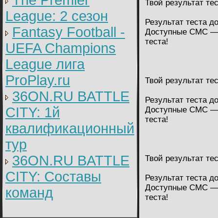
The Premier
Твой результат те
League: 2 cезон
Результат теста д
Fantasy Football -
Доступные СМС — 
теста!
UEFA Champions
League лига
ProPlay.ru
Твой результат те
36ON.RU BATTLE
Результат теста д
CITY: 1й
Доступные СМС — 
теста!
квалификационный
тур
36ON.RU BATTLE
Твой результат те
CITY: Составы
Результат теста д
Доступные СМС — 
команд
теста!