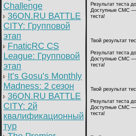
Challenge
Результат теста д
Доступные СМС — 
36ON.RU BATTLE
теста!
CITY: Групповой
этап
Твой результат те
FnaticRC CS
Результат теста д
League: Групповой
Доступные СМС — 
этап
теста!
It's Gosu's Monthly
Madness: 2 сезон
Твой результат те
36ON.RU BATTLE
Результат теста д
CITY: 2й
Доступные СМС — 
теста!
квалификационный
тур