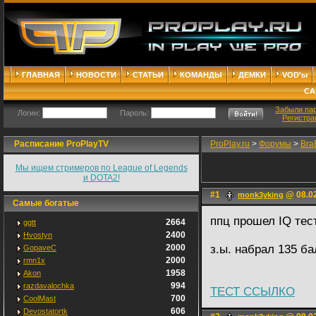
ГЛАВНАЯ
НОВОСТИ
СТАТЬИ
КОМАНДЫ
ДЕМКИ
VOD'ы
СА
Забыли па
Логин:
Пароль:
Регистра
Расписание ProPlayTV
ProPlay.ru
>
Форумы
>
Bra
Мы ищем стримеров по League of Legends
и DOTA2!
#1
@ 08.02
monk3yking
Самые богатые
ппц прошел IQ тест
2664
ggtt
2400
Hvostyn
2000
з.ы. набрал 135 ба
GopaveC
2000
rmn1x
1958
Akon
994
razdavalochka
ТЕСТ ССЫЛКО
700
CoolMast
606
Devostatortk