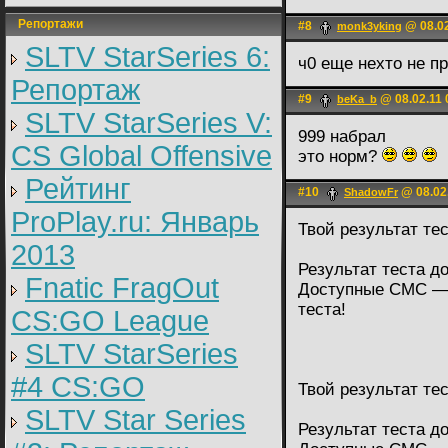
Репортажи
#8
@ 08.02
monk3yking
SLTV StarSeries 6:
ч0 еще нехто не 
Репортаж
#9
@ 08.02.11 
beKa_b
SLTV StarSeries V:
999 набрал
CS Global Offensive
это норм?
Рейтинг
#10
@ 08.02.
ShadowFr
ProPlay.ru: Январь
Твой результат те
2013
Результат теста д
Fnatic FragOut
Доступные СМС — 
теста!
CS:GO League
SLTV StarSeries
#4 CS:GO
Твой результат те
SLTV Star Series
Результат теста д