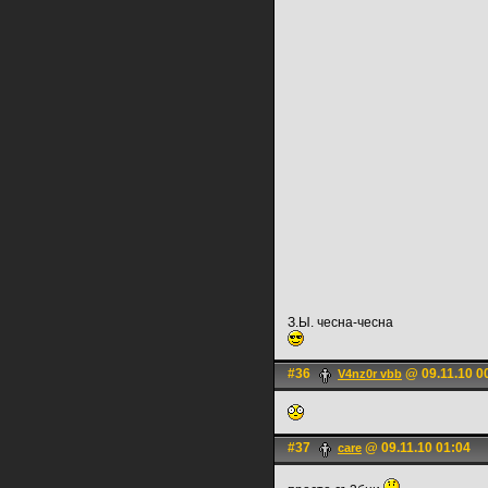
З.Ы. чесна-чесна
#36
@ 09.11.10 0
V4nz0r vbb
#37
@ 09.11.10 01:04
care