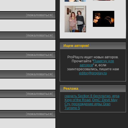
[
пожаловаться
]
[
пожаловаться
]
Ищем авторов!
[
пожаловаться
]
ProPlay.ru ищет новых авторов.
Прочитайте "
Памятку для
авторов
" и, если
заинтересовались, пишите нам
editor@proplay.ru
[
пожаловаться
]
Реклама
[
пожаловаться
]
скачать Section 8 бесплатно
,
игра
King of the Road
,
DmC: Devil May
Cry
,
прохождение игры Gran
Turismo 5
[
пожаловаться
]