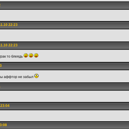
2
1.10 22:23
1.10 22:23
дурак то блеядь
3
тобы аффтор не забыл
1
 23:04
3:08