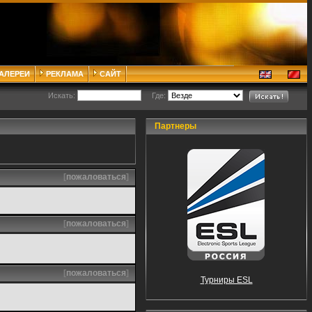
ГАЛЕРЕИ
РЕКЛАМА
САЙТ
Искать:
Где:
Партнеры
[
пожаловаться
]
[
пожаловаться
]
[
пожаловаться
]
Турниры ESL