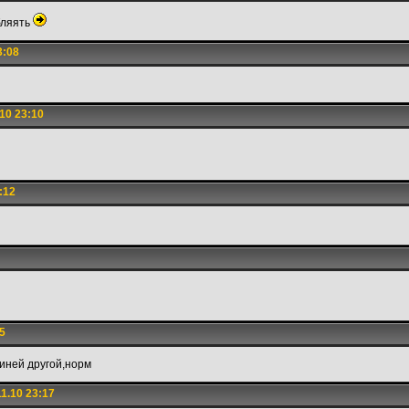
бляять
3:08
10 23:10
:12
5
линей другой,норм
1.10 23:17