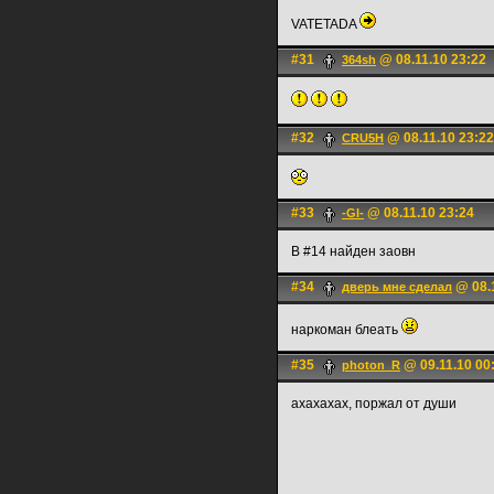
VATETADA
#31
@ 08.11.10 23:22
364sh
#32
@ 08.11.10 23:22
CRU5H
#33
@ 08.11.10 23:24
-Gl-
В #14 найден заовн
#34
@ 08.1
дверь мне сделал
наркоман блеать
#35
@ 09.11.10 00
photon_R
ахахахах, поржал от души