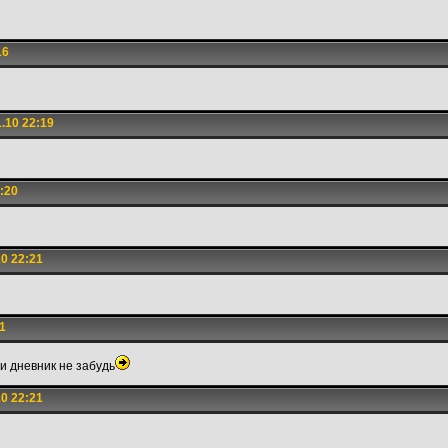
16
.10 22:19
:20
0 22:21
1
и дневник не забудь
0 22:21