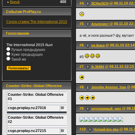
400
Boevik
#4
@ 08.11.10 22:
SCHurSCH
События ProPlay.ru
Сезон ставок The International 2015
#5
@ 08.11.10 22:
Альтруист
Голосование
а чё, и ноги разные? фу, мутант
The Internaitonal 2015 был
#6
@ 08.11.10 22:14
ne ibaca
Лучше предыдуших
Хуже предыдущих
#5
Такой же
#7
@ 08.11.10 22:15
jk 36484
Counter-Strike: Global Offensive
#8
@ 08
Jennifer Aniston_frag
Counter-Strike: Global Offensive
#1
csgo.proplay.ru:27016
0/
#9
@ 08.11
неулoвимый_джo
Counter-Strike: Global Offensive
#2
#10
@ 08.11.
Чоткий bro eba
csgo.proplay.ru:27215
0/