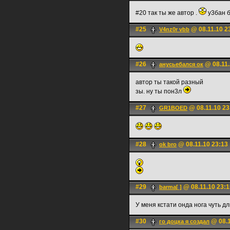
#20 так ты же автор .
у3бан 
#25
@ 08.11.10 2
V4nz0r vbb
#26
@ 08.11.
анусьебался ок
автор ты такой разный
зы. ну ты пон3л
#27
@ 08.11.10 23
GR1BOED
#28
@ 08.11.10 23:13
ok bro
#29
@ 08.11.10 23:1
barma[ ]
У меня кстати онда нога чуть д
#30
@ 08.1
го доцка я создaл