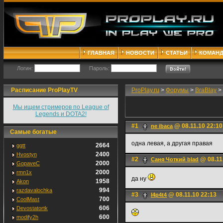
ГЛАВНАЯ
НОВОСТИ
СТАТЬИ
КОМАН
Логин:
Пароль:
Расписание ProPlayTV
ProPlay.ru
>
Форумы
>
BraBlay
>
Мы ищем стримеров по League of
Legends и DOTA2!
#1
@ 08.11.10 22:10
ne ibaca
Самые богатые
одна левая, а другая правая
2664
ggtt
2400
Hvostyn
#2
@ 08.11
Саня Чоткий blad
2000
GopaveC
2000
rmn1x
да ну
1958
Akon
994
razdavalochka
#3
@ 08.11.10 22:13
l4p4t4
700
CoolMast
606
Devostatortk
600
modify2h