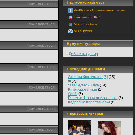
Нас можно найти тут:
[
пожаловаться
]
ProPlay.ru - Официальная группа
Наш канал в IRC
[
пожаловаться
]
Мы в Facebook
Мы в Twitter
Будущие турниры
[
пожаловаться
]
Добавить турнир
[
пожаловаться
]
Последние дневники
Записки без смысла [5]
(25)
Ф
(2)
Я вернулась. Olya
(14)
[
пожаловаться
]
Китайская улица
(1)
Окей.
(3)
Ранетки: Новая любовь. Ча...
(5)
Кадровые перестановки
(8)
[
пожаловаться
]
Случайные галереи
[
пожаловаться
]