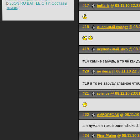
36ON.RU BATTLE CITY: Составы
#17
@ 08.11.10 22:2
beKa_b
команд
#18
@ 08.1
Анальный солдат
#19
@ 08.1
неулoвимый_джo
#14 сам не забудь, а то чё как 
#20
@ 08.11.10 22:3
ne ibaca
#19 я то не забуду, главное ч
#21
@ 08.11.10 23:0
science
#22
@ 08.11.10
AMFOPEGAS
а я думал я такой один :shoked:
#24
@ 08.11.10 2
Piter-PArker