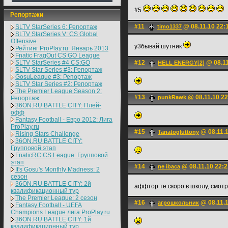
#5
Репортажи
#11
@ 08.11.10 22:
SLTV StarSeries 6: Репортаж
timo1337
SLTV StarSeries V: CS Global
Offensive
у3бывай шутник
Рейтинг ProPlay.ru: Январь 2013
Fnatic FragOut CS:GO League
SLTV StarSeries #4 CS:GO
#12
@ 08.11
HELL ENERGY[2]
SLTV Star Series #3: Репортаж
GosuLeague #3: Репортаж
SLTV Star Series #2: Репортаж
The Premier League Season 2:
#13
@ 08.11.10 22
punkRawk
Репортаж
36ON.RU BATTLE CITY: Плей-
офф
Fantasy Football - Евро 2012: Лига
ProPlay.ru
#15
@ 08.11.1
Tanatogluttony
Rising Stars Challenge
36ON.RU BATTLE CITY:
Групповой этап
FnaticRC CS League: Групповой
этап
#14
@ 08.11.10 22:2
ne ibaca
It's Gosu's Monthly Madness: 2
сезон
36ON.RU BATTLE CITY: 2й
аффтор те скоро в школу, смотр
квалификационный тур
The Premier League: 2 cезон
#16
@ 08.11.1
агрошкольник
Fantasy Football - UEFA
Champions League лига ProPlay.ru
36ON.RU BATTLE CITY: 1й
квалификационный тур