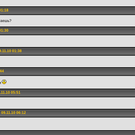
01:18
раешь?
01:30
.11.10 01:38
:44
м
11.10 05:51
09.11.10 06:12