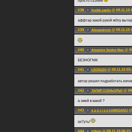
просто съ3бни
#38
@ 09.11.10 
foxikk какбэ
аффтар какой рукой ж0пу выте
#39
@ 09.11.10 
Alexandrych
#40
@ 09
Amazing Spider-Man
БЕЗНОГNМ
#41
@ 09.11.10 05
LEON1D3
автор решил подработать кэпо
#42
@ 09.
ТАПИР [СЕНЬОРЫ]
а змей в какой ?
#43
@ 
s u n r i s e [n00KEAN1]
ах7уть!
#44
@ 09.11.10 06:21
tr0lolo