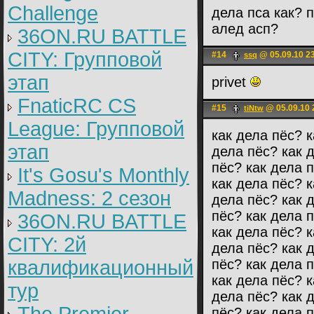
Challenge
дела пса как? п
алед асп?
36ON.RU BATTLE
CITY: Групповой
#14
@ 05.09.10 2
ssq
этап
privet
FnaticRC CS
#15
@ 05.09.10 
tiNtw
League: Групповой
как дела пёс? к
этап
дела пёс? как 
пёс? как дела 
It's Gosu's Monthly
как дела пёс? к
Madness: 2 сезон
дела пёс? как 
пёс? как дела 
36ON.RU BATTLE
как дела пёс? к
CITY: 2й
дела пёс? как 
квалификационный
пёс? как дела 
как дела пёс? к
тур
дела пёс? как 
пёс? как дела 