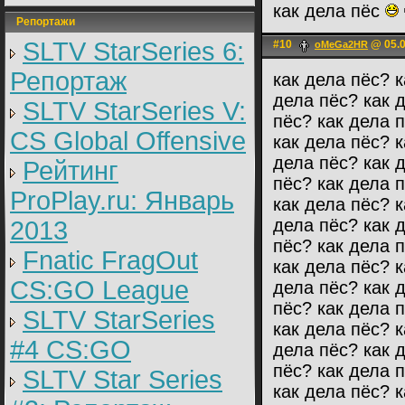
как дела пёс
Репортажи
SLTV StarSeries 6:
#10
@ 05.0
oMeGa2HR
Репортаж
как дела пёс? к
дела пёс? как 
SLTV StarSeries V:
пёс? как дела 
CS Global Offensive
как дела пёс? к
дела пёс? как 
Рейтинг
пёс? как дела 
ProPlay.ru: Январь
как дела пёс? к
дела пёс? как 
2013
пёс? как дела 
Fnatic FragOut
как дела пёс? к
CS:GO League
дела пёс? как 
пёс? как дела 
SLTV StarSeries
как дела пёс? к
#4 CS:GO
дела пёс? как 
пёс? как дела 
SLTV Star Series
как дела пёс? к