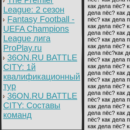
The Premier
как дела пёс? к
League: 2 cезон
дела пёс? как 
Fantasy Football -
пёс? как дела 
как дела пёс? к
UEFA Champions
дела пёс? как 
League лига
пёс? как дела 
как дела пёс? к
ProPlay.ru
дела пёс?как д
36ON.RU BATTLE
пёс? как дела 
CITY: 1й
как дела пёс? к
дела пёс? как 
квалификационный
пёс? как дела 
тур
как дела пёс? к
дела пёс? как 
36ON.RU BATTLE
пёс? как дела 
CITY: Составы
как дела пёс? к
дела пёс? как 
команд
пёс? как дела 
как дела пёс? к