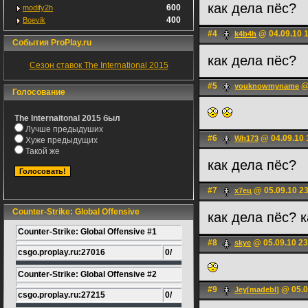
как дела пёс?
600
modify2h
400
Boevik
#4
@ 04.09.10 
k4b4h
События ProPlay.ru
как дела пёс?
Сезон ставок The International 2015
#5
@ 
youknowmyname
Голосование
The Internaitonal 2015 был
Лучше предыдуших
#6
@ 04.09.10 
Wh173
Хуже предыдущих
Такой же
как дела пёс?
#7
@ 05.09.10 2
х7ец
Counter-Strike: Global Offensive
как дела пёс? 
Counter-Strike: Global Offensive #1
#8
@ 05.09.10 23
skye
csgo.proplay.ru:27016
0/
Counter-Strike: Global Offensive #2
#9
@ 05.0
Jey[madebl]
csgo.proplay.ru:27215
0/