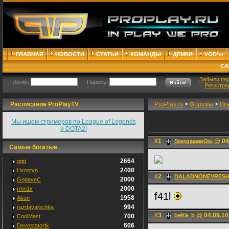
ГЛАВНАЯ
НОВОСТИ
СТАТЬИ
КОМАНДЫ
ДЕМКИ
VOD'ы
СА
Забыли па
Логин:
Пароль:
Регистра
Расписание ProPlayTV
ProPlay.ru
>
Форумы
>
Br
Мы ищем стримеров по League of Legends
и DOTA2!
#1
@ 04.
StasqaaawOw
Самые богатые
2664
ggtt
2400
Hvostyn
#2
DALADNONEVRESH [1
2000
GopaveC
2000
rmn1x
f41l
1958
Akon
994
razdavalochka
#3
@ 04.09.10
beKa_b
700
CoolMast
606
Devostatortk