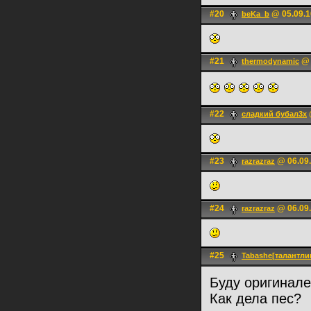
#20
@ 05.09.1
beKa_b
#21
@ 
thermodynamic
#22
сладкий бубал3х
#23
@ 06.09.
razrazraz
#24
@ 06.09.
razrazraz
#25
Tabashe[талантл
Буду оригинал
Как дела пес?