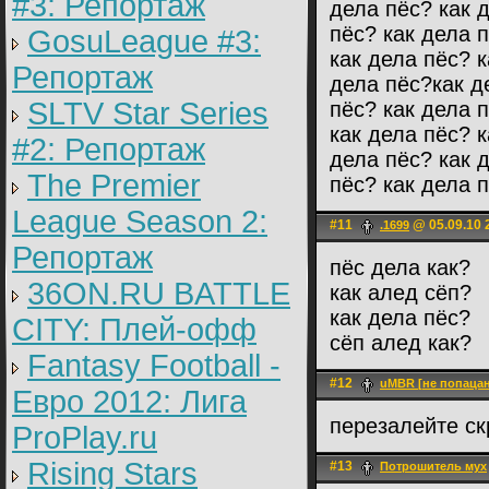
#3: Репортаж
дела пёс? как 
пёс? как дела 
GosuLeague #3:
как дела пёс? к
Репортаж
дела пёс?как д
SLTV Star Series
пёс? как дела 
как дела пёс? к
#2: Репортаж
дела пёс? как 
The Premier
пёс? как дела 
League Season 2:
#11
@ 05.09.10 
.1699
Репортаж
пёс дела как?
36ON.RU BATTLE
как алед сёп?
как дела пёс?
CITY: Плей-офф
сёп алед как?
Fantasy Football -
#12
uMBR [не попацан
Евро 2012: Лига
перезалейте ск
ProPlay.ru
Rising Stars
#13
Потрошитель мух