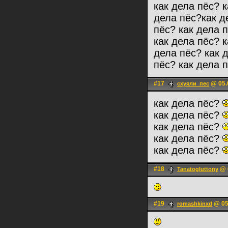
#17
@ 05.
схуяли_пес
как дела пёс?
как дела пёс?
как дела пёс?
как дела пёс?
как дела пёс?
#18
@ 0
Tanatogluttony
#19
@ 05
romashkinxd