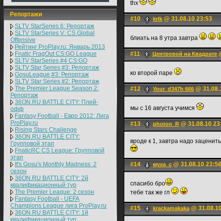
thx
Репортажи
#10
@ 31.08.10 23:53
krlk
SLTV StarSeries 6: Репортаж
SLTV StarSeries V: CS Global
блиать на 8 утра завтра
Offensive
Рейтинг ProPlay.ru: Январь 2013
Fnatic FragOut CS:GO League
#11
@
Центровой на Квадрате
SLTV StarSeries #4 CS:GO
SLTV Star Series #3: Репортаж
ко второй паре
GosuLeague #3: Репортаж
SLTV Star Series #2: Репортаж
The Premier League Season 2:
#12
@ 31.08.
Your_d347h 666
Репортаж
36ON.RU BATTLE CITY: Плей-
мы с 16 августа учимся
офф
Fantasy Football - Евро 2012: Лига
ProPlay.ru
#13
@ 31.08.10 23
photon_R
Rising Stars Challenge
36ON.RU BATTLE CITY:
вроде к 1, завтра надо заценит
Групповой этап
FnaticRC CS League: Групповой
этап
It's Gosu's Monthly Madness: 2
#14
@ 31.08.10 23:5
муха_с
сезон
36ON.RU BATTLE CITY: 2й
спасибо бро
квалификационный тур
The Premier League: 2 cезон
тебе так же гл
Fantasy Football - UEFA
Champions League лига ProPlay.ru
#15
@ 31.08.10
krackamakaka
36ON.RU BATTLE CITY: 1й
квалификационный тур