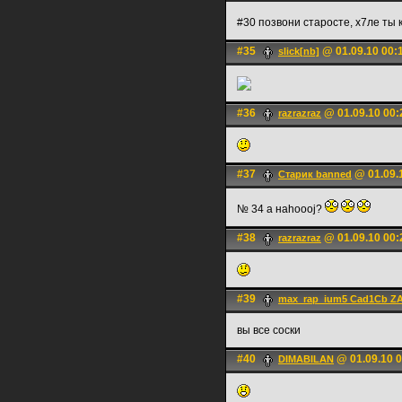
#30 позвони старосте, х7ле ты 
#35
@ 01.09.10 00:
slick[nb]
#36
@ 01.09.10 00:
razrazraz
#37
@ 01.09.
Старик banned
№ 34 а наhoooj?
#38
@ 01.09.10 00:
razrazraz
#39
max_rap_ium5 Cad1Cb Z
вы все соски
#40
@ 01.09.10 0
DIMABILAN