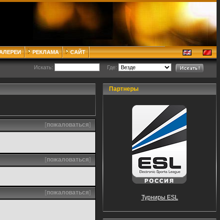
ГАЛЕРЕИ
РЕКЛАМА
САЙТ
Искать:
Где:
Партнеры
[
пожаловаться
]
[
пожаловаться
]
[
пожаловаться
]
Турниры ESL