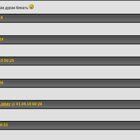
как дурак блеать
19
24
10 00:25
26
@ 01.09.10 00:28
AJIMAY
0:33