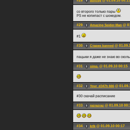
#28
@ 01.09.10 00:1
ashtray
со второго только пары
PS не копипаст с шокедом.
#29
@ 01
Amazing Spider-Man
#1
#30
@ 01.09.
Старик banned
пацыки я даже не знаю во сколь
#31
@ 01.09.10 00:15
simp.
#32
@ 01.09.
Your_d347h 666
#30 скачай расписание
#33
@ 01.09.10 00:
razrazraz
#34
@ 01.09.10 00:17
krlk