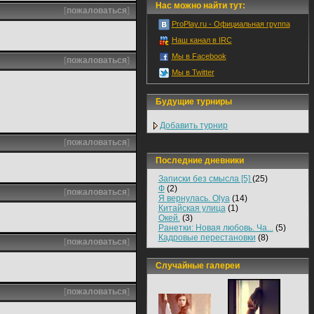
Нас можно найти тут:
[
пожаловаться
]
ProPlay.ru - Официальная группа
Наш канал в IRC
Мы в Facebook
[
пожаловаться
]
Мы в Twitter
Будущие турниры
Добавить турнир
[
пожаловаться
]
Последние дневники
Записки без смысла [5]
(25)
Ф
(2)
[
пожаловаться
]
Я вернулась. Olya
(14)
Китайская улица
(1)
Окей.
(3)
Ранетки: Новая любовь. Ча...
(5)
Кадровые перестановки
(8)
[
пожаловаться
]
Случайные галереи
[
пожаловаться
]