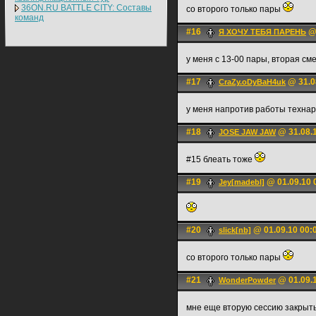
36ON.RU BATTLE CITY: Составы
со второго только пары
команд
#16
@ 
Я ХОЧУ ТЕБЯ ПАРЕНЬ
у меня с 13-00 пары, вторая см
#17
@ 31.0
CraZy.oDyBaH4uk
у меня напротив работы технар
#18
@ 31.08.1
JOSE JAW JAW
#15 блеать тоже
#19
@ 01.09.10 
Jey[madebl]
#20
@ 01.09.10 00:
slick[nb]
со второго только пары
#21
@ 01.09.1
WonderPowder
мне еще вторую сессию закрыт