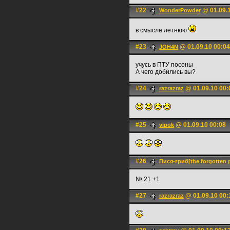
#22
@ 01.09.1
WonderPowder
в смысле летнюю
#23
@ 01.09.10 00:04
JOH4N
учусь в ПТУ посоны
А чего добились вы?
#24
@ 01.09.10 00:
razrazraz
#25
@ 01.09.10 00:08
vipok
#26
Пися-гриб[the forgotten 
№ 21 +1
#27
@ 01.09.10 00:
razrazraz