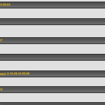
0 00:03
07
@ 01.09.10 00:08
pass]
12