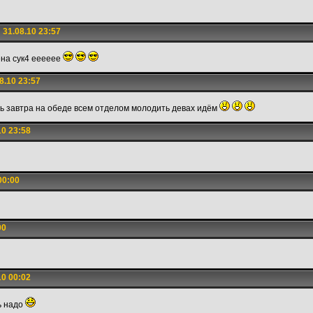
31.08.10 23:57
ена сук4 ееееее
8.10 23:57
ь завтра на обеде всем отделом молодить девах идём
0 23:58
00:00
00
0 00:02
ь надо