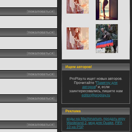
[
пожаловаться
]
[
пожаловаться
]
[
пожаловаться
]
Ищем авторов!
[
пожаловаться
]
ProPlay.ru ищет новых авторов.
Прочитайте "
Памятку для
авторов
" и, если
заинтересовались, пишите нам
editor@proplay.ru
[
пожаловаться
]
Реклама
коды на Machinarium
,
продать игру
Wasteland 2
,
мод для Quake
,
FIFA
[
пожаловаться
]
10 на PSP