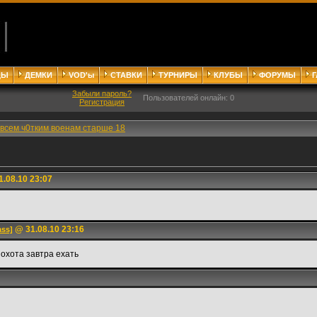
ДЫ
ДЕМКИ
VOD'ы
СТАВКИ
ТУРНИРЫ
КЛУБЫ
ФОРУМЫ
Забыли пароль?
Пользователей онлайн: 0
Регистрация
всем ч0тким военам старше 18
.08.10 23:07
@ 31.08.10 23:16
ass]
 охота завтра ехать