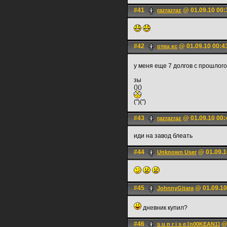
#41
@ 01.09.10 00:
razrazraz
#42
@ 01.09.10 00:4
отец кс
у меня еще 7 долгов с прошлого
зы
()()
(")(")
#43
@ 01.09.10 00:
razrazraz
иди на завод блеать
#44
@ 01.09.1
Unknown User
#45
@ 01.09.10
JohnnyGitara
дневник купил?
#46
@ 
s u n r i s e [n00KEAN1]