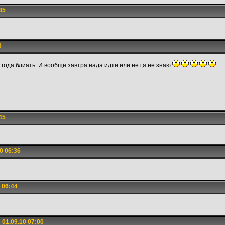
35
3
 года блиать. И вообще завтра нада идти или нет,я не знаю
45
0 06:36
 06:44
01.09.10 07:00