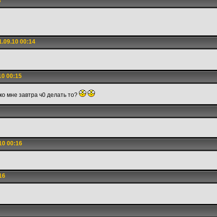
3
.09.10 00:14
10 00:15
ко мне завтра ч0 делать то?
10 00:16
16