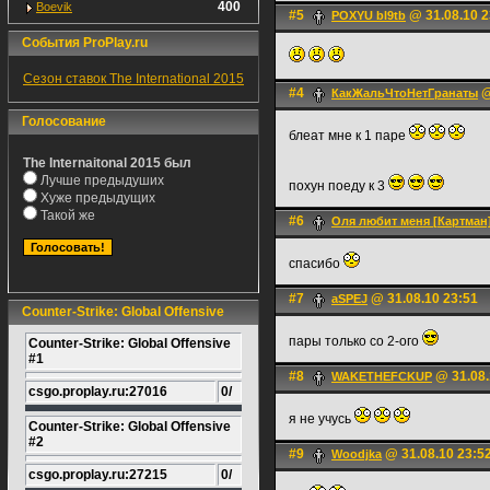
400
Boevik
#5
@ 31.08.10 2
POXYU bl9tb
События ProPlay.ru
Сезон ставок The International 2015
#4
@
КакЖальЧтоНетГранаты
Голосование
блеат мне к 1 паре
The Internaitonal 2015 был
Лучше предыдуших
похун поеду к 3
Хуже предыдущих
Такой же
#6
Оля любит меня [Картман
спасибо
#7
@ 31.08.10 23:51
aSPEJ
Counter-Strike: Global Offensive
пары только со 2-ого
Counter-Strike: Global Offensive
#1
#8
@ 31.08.
WAKETHEFCKUP
csgo.proplay.ru:27016
0/
я не учусь
Counter-Strike: Global Offensive
#2
#9
@ 31.08.10 23:5
Woodjka
csgo.proplay.ru:27215
0/