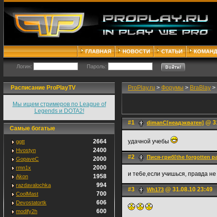
ГЛАВНАЯ
НОВОСТИ
СТАТЬИ
КОМАН
Логин:
Пароль:
Расписание ProPlayTV
ProPlay.ru
>
Форумы
>
BraBlay
>
Мы ищем стримеров по League of
Legends и DOTA2!
#1
@ 31
dimanC[неадэкватен]
Самые богатые
2664
удачной учебы
ggtt
2400
Hvostyn
#2
Пися-гриб[the forgotten p
2000
GopaveC
2000
rmn1x
и те6е,если учишься, правда не
1958
Akon
994
razdavalochka
#3
@ 31.08.10 23:49
Wh173
700
CoolMast
606
Devostatortk
600
modify2h