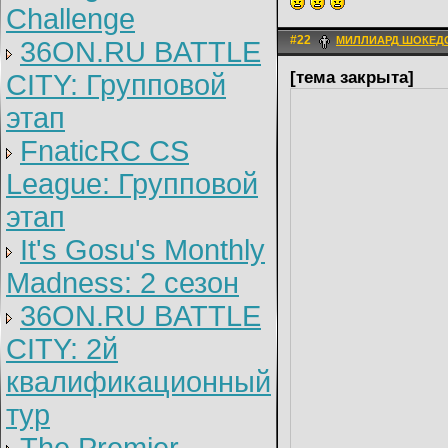
Challenge
#22
МИЛЛИАРД ШОКЕД
36ON.RU BATTLE
[тема закрыта]
CITY: Групповой
этап
FnaticRC CS
League: Групповой
этап
It's Gosu's Monthly
Madness: 2 сезон
36ON.RU BATTLE
CITY: 2й
квалификационный
тур