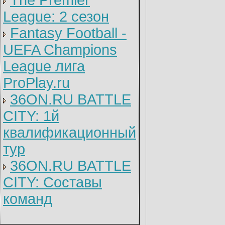
The Premier
League: 2 cезон
Fantasy Football -
UEFA Champions
League лига
ProPlay.ru
36ON.RU BATTLE
CITY: 1й
квалификационный
тур
36ON.RU BATTLE
CITY: Составы
команд