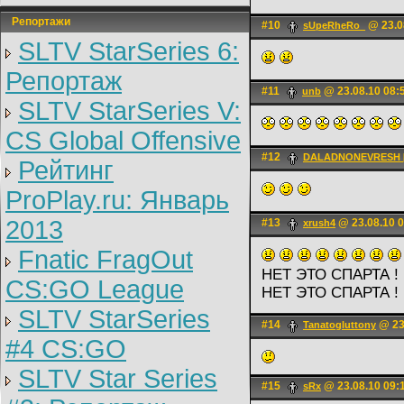
Репортажи
#10
@ 23.0
sUpeRheRo_
SLTV StarSeries 6:
Репортаж
#11
@ 23.08.10 08:
unb
SLTV StarSeries V:
CS Global Offensive
#12
DALADNONEVRESH [1
Рейтинг
ProPlay.ru: Январь
2013
#13
@ 23.08.10 0
xrush4
Fnatic FragOut
НЕТ ЭТО СПАРТА ! 
CS:GO League
НЕТ ЭТО СПАРТА ! 
SLTV StarSeries
#14
@ 23
Tanatogluttony
#4 CS:GO
SLTV Star Series
#15
@ 23.08.10 09:
sRx