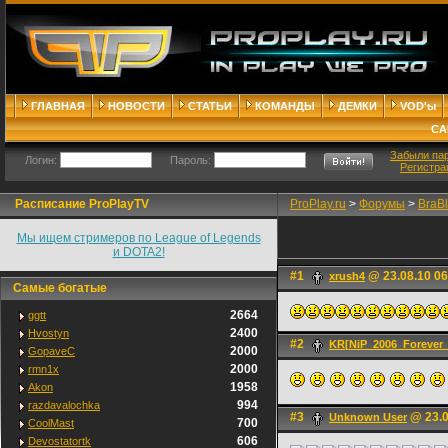
ГЛАВНАЯ
НОВОСТИ
СТАТЬИ
КОМАНДЫ
ДЕМКИ
VOD'ы
СА
Забыли па
Логин:
Пароль:
Регистра
Расписание ProPlayTV
ProPlay.ru
>
Форумы
>
BraB
Мы ищем стримеров по League of Legends
и DOTA2!
#1
@ 23.08.10 06
xrush4
Самые богатые
2664
ggtt
2400
Hvostyn
#2
KR[NiP_2006_Forever_
2000
GopaveC
2000
rmn1x
1958
Akon
994
razdavalochka
#3
@ 23.0
Unknown User
700
CoolMast
606
Devostatortk