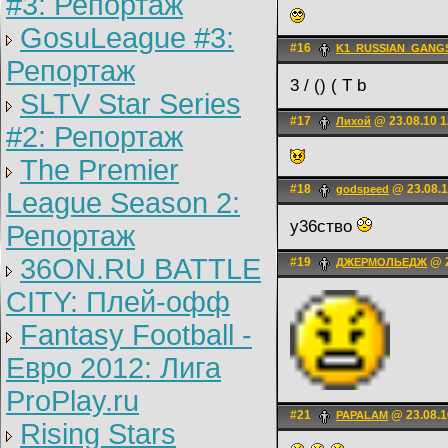
#3: Репортаж
GosuLeague #3:
#16
K1_RUSSIAN_GANG
Репортаж
3 / () ( T b
SLTV Star Series
#17
@ 23.08.10 1
Лихой
#2: Репортаж
The Premier
#18
@ 23.08.1
godspeed
League Season 2:
у36ство
Репортаж
36ON.RU BATTLE
#19
@ 2
ДЖЕРМОЛЬЕДЖ
CITY: Плей-офф
Fantasy Football -
Евро 2012: Лига
ProPlay.ru
#21
@ 23.08.1
PAPALAM
Rising Stars