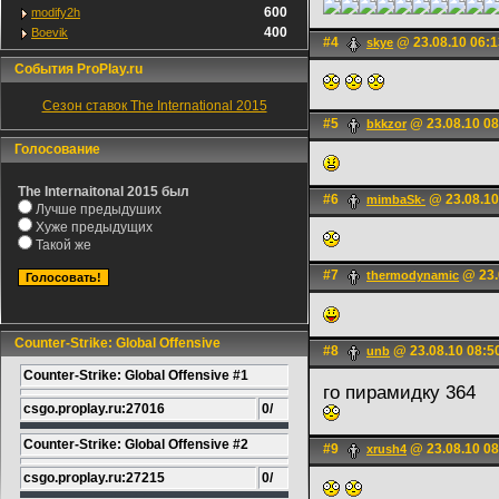
600
modify2h
400
Boevik
#4
@ 23.08.10 06:1
skye
События ProPlay.ru
Сезон ставок The International 2015
#5
@ 23.08.10 08
bkkzor
Голосование
The Internaitonal 2015 был
#6
@ 23.08.10
mimbaSk-
Лучше предыдуших
Хуже предыдущих
Такой же
#7
@ 23.
thermodynamic
Counter-Strike: Global Offensive
#8
@ 23.08.10 08:5
unb
Counter-Strike: Global Offensive #1
го пирамидку 364
csgo.proplay.ru:27016
0/
Counter-Strike: Global Offensive #2
#9
@ 23.08.10 08
xrush4
csgo.proplay.ru:27215
0/