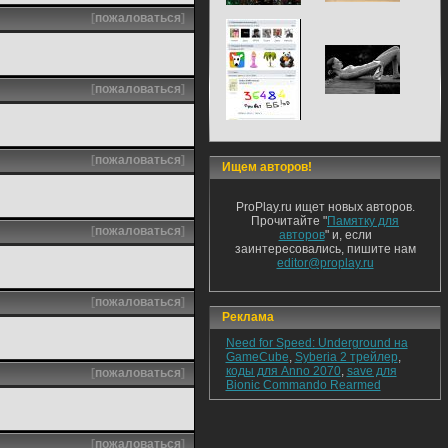
[
пожаловаться
]
[
пожаловаться
]
[
пожаловаться
]
Ищем авторов!
ProPlay.ru ищет новых авторов.
Прочитайте "
Памятку для
[
пожаловаться
]
авторов
" и, если
заинтересовались, пишите нам
editor@proplay.ru
[
пожаловаться
]
Реклама
Need for Speed: Underground на
GameCube
,
Syberia 2 трейлер
,
коды для Anno 2070
,
save для
[
пожаловаться
]
Bionic Commando Rearmed
[
пожаловаться
]