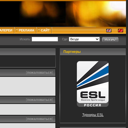
ГАЛЕРЕИ
РЕКЛАМА
САЙТ
Искать:
Где:
Партнеры
[
пожаловаться
]
[
пожаловаться
]
Турниры ESL
[
пожаловаться
]