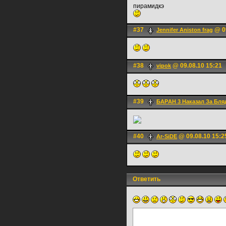
пирамидкэ
#37
@ 09
Jennifer Aniston frag
#38
@ 09.08.10 15:21
vipok
#39
БАРAН 3 Наказал За Бля
#40
@ 09.08.10 15:2
Ar-SiDE
Ответить