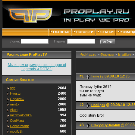
ГЛАВНАЯ
НОВОСТИ
СТАТЬИ
КОМАН
Логин:
Пароль:
Расписание ProPlayTV
ProPlay.ru
>
Форумы
>
BraBlay
>
Мы ищем стримеров по League of
Legends и DOTA2!
#1
@ 09.08.10 12:35
fame
Самые богатые
Почему flyfire 361?
2664
ggtt
зы не голоден
2400
Hvostyn
зыы не мудк
2000
GopaveC
2000
rmn1x
#2
@ 09.08.10 12:3
Псайдак
1958
Akon
994
razdavalochka
Сool story Bro!
700
CoolMast
#3
@ 09.08
CraZy.oDyBaH4uk
606
Devostatortk
600
modify2h