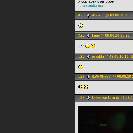
я согласен с автором
даже инфа есть
#23
@ 09.08.10 13:1
Altair __
#25
@ 09.08.10 13:21
fame
#24
#26
@ 09.08.10 13:4
ayazkin
#27
@ 09.08.10 
SaPeR[inho]
#28
@ 09.08.1
Unknown User