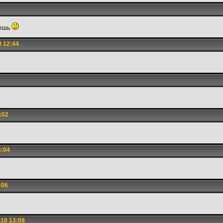
мешь
0 12:44
:02
3:04
:06
10 13:08