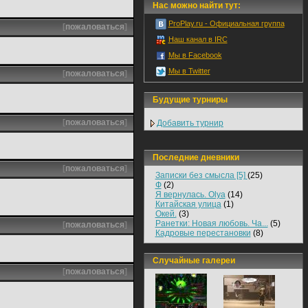
Нас можно найти тут:
ProPlay.ru - Официальная группа
[
пожаловаться
]
Наш канал в IRC
Мы в Facebook
Мы в Twitter
[
пожаловаться
]
Будущие турниры
[
пожаловаться
]
Добавить турнир
Последние дневники
[
пожаловаться
]
Записки без смысла [5]
(25)
Ф
(2)
Я вернулась. Olya
(14)
Китайская улица
(1)
Окей.
(3)
Ранетки: Новая любовь. Ча...
(5)
[
пожаловаться
]
Кадровые перестановки
(8)
Случайные галереи
[
пожаловаться
]