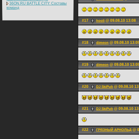
36ON.RU BATTLE CITY: Составы
команд
#17
@ 09.08.10 13:08
hooli
#18
@ 09.08.10 13:0
dimeon
#19
@ 09.08.10 13:0
dimeon
#20
@ 09.08.10 13
DJ SkiPult
#21
@ 09.08.10 13
DJ SkiPult
#22
@ 0
ГРЯЗНЫЙ АРНОЛЬД