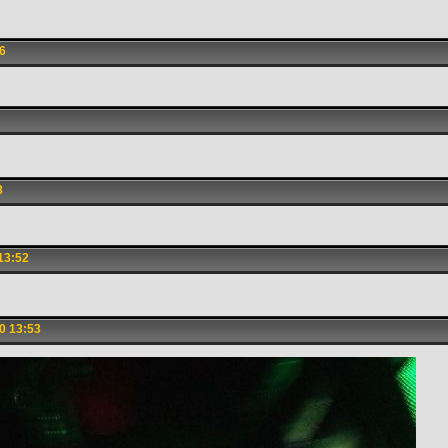
6
8
13:52
0 13:53