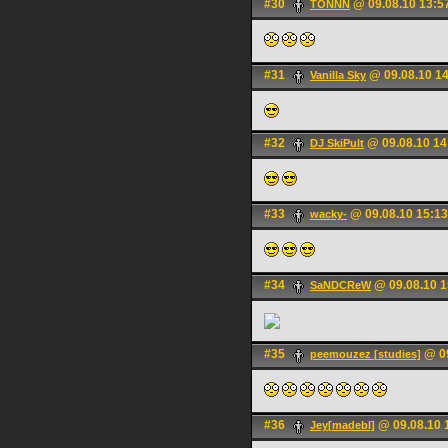
#30
@ 09.08.10 13:5
TONNN
#31
@ 09.08.10 1
Vanilla Sky
#32
@ 09.08.10 14
DJ SkiPult
#33
@ 09.08.10 15:13
wacky-
#34
@ 09.08.10 1
SaNDCReW
#35
@ 09
peemouzez [studies]
#36
@ 09.08.10 
Jey[madebl]