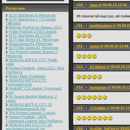
#10
@ 09.08.10 12:44
fame
Репортажи
SLTV StarSeries 6: Репортаж
#6 перечитай еще раз, мб пой
SLTV StarSeries V: CS Global
Offensive
#11
@ 09.08.1
begif0restbegi
Рейтинг ProPlay.ru: Январь 2013
Fnatic FragOut CS:GO League
SLTV StarSeries #4 CS:GO
SLTV Star Series #3: Репортаж
GosuLeague #3: Репортаж
#12
@ 09.08.10 12:48
nntnd
SLTV Star Series #2: Репортаж
The Premier League Season 2:
Репортаж
36ON.RU BATTLE CITY: Плей-
офф
#13
@ 09.08.10 13
DJ SkiPult
Fantasy Football - Евро 2012: Лига
ProPlay.ru
Rising Stars Challenge
36ON.RU BATTLE CITY:
Групповой этап
#14
@ 09.08.10 1
broмантан
FnaticRC CS League: Групповой
этап
It's Gosu's Monthly Madness: 2
сезон
36ON.RU BATTLE CITY: 2й
#15
@ 09.08.10 13
CYC4HNH
квалификационный тур
The Premier League: 2 cезон
Fantasy Football - UEFA
Champions League лига ProPlay.ru
36ON.RU BATTLE CITY: 1й
#16
@ 09.08.
VLADIK_TAIFUN
квалификационный тур