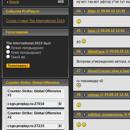
400
ну вот так вот афтор х*ле тут 
Boevik
#4
@ 09.08.10 12:39
События ProPlay.ru
Rible
Сезон ставок The International 2015
#5
@ 09.08.10 12:41
fame
Голосование
#3
The Internaitonal 2015 был
Лучше предыдуших
#6
@ 09.08.10 12
WhiteFаng
Хуже предыдущих
Такой же
Вопреки утверждению автора, он
#7
dimanC[скоро уйду в бан]
го пирамидку ч0
Counter-Strike: Global Offensive
Counter-Strike: Global Offensive
#8
@ 09.08.10 12:42
zetman
#1
csgo.proplay.ru:27016
0/
Counter-Strike: Global Offensive
#9
@ 0
selfshot_поджигатель
#2
csgo.proplay.ru:27215
0/