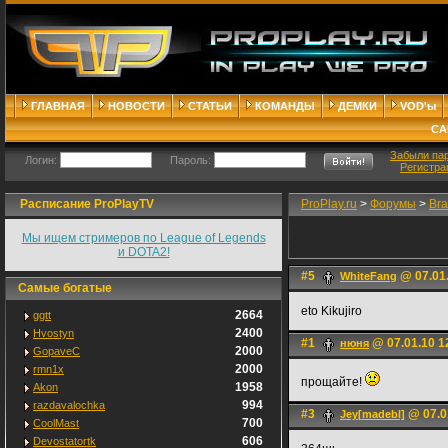
ГЛАВНАЯ
НОВОСТИ
СТАТЬИ
КОМАНДЫ
ДЕМКИ
VOD'ы
СА
Забыли па
Логин:
Пароль:
Регистра
Расписание ProPlayTV
ProPlay.ru
>
Форумы
>
Bra
Мы ищем стримеров по League of Legends
и DOTA2!
#5
@ 07.01.
WhiteFаng
Самые богатые
eto Kikujiro
2664
ggtt
2400
Hvostyn
#1
@ 07.01.10 1
нюня
2000
GopaveC
2000
rmn1x
прощайте!
1958
Akon
994
razdavalochka
#3
@ 07.0
Jey[madebl]
700
CoolMast
606
Devostatortk