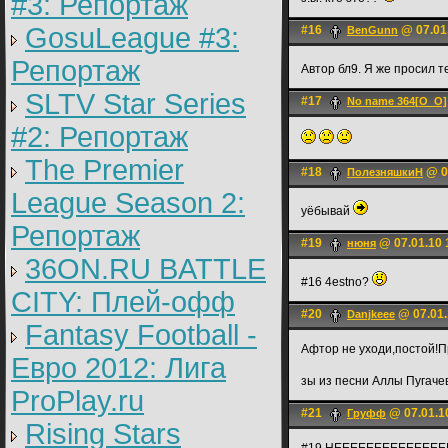
#3: Репортаж
GosuLeague #3:
#16
@ 07.01
BenGunn
Репортаж
Автор бл9. Я же просил 
SLTV Star Series
#17
No name 364[О_О]
#2: Репортаж
The Premier
#18
@ 0
ПoлезняшкиH
League Season 2:
уёбывай
Репортаж
#19
@ 07.01.10 
нюня
36ON.RU BATTLE
#16 4estno?
CITY: Плей-офф
#20
@ 07.01.
Danjkeee
Fantasy Football -
Афтор не уходи,постой!П
Евро 2012: Лига
зы из песни Аллы Пугач
ProPlay.ru
#21
@ 07.01.1
Груфф
Rising Stars