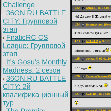
#19 НЕЕЕЕЕЕЕЕЕЕЕЕЕЕ
Challenge
#22
@ 07.01.
ANGEEL
36ON.RU BATTLE
№1 Да вали!!!! Жирный ку
CITY: Групповой
#24
Вконтактцер [Пож
этап
#19 и х7ле ты тут еще?
FnaticRC CS
#23
@ 07.01.
bRAZILR
League: Групповой
афтор просто отсоси
этап
#25
@ 07.01.10
364nat
It's Gosu's Monthly
Madness: 2 сезон
3.14здуй
36ON.RU BATTLE
#26
Садись-Зажима
CITY: 2й
п1здуй отсюда м7дк
квалификационный
#27
@ 07.01.
см3шной
тур
#28
@ 07.01.10
Bz1kK