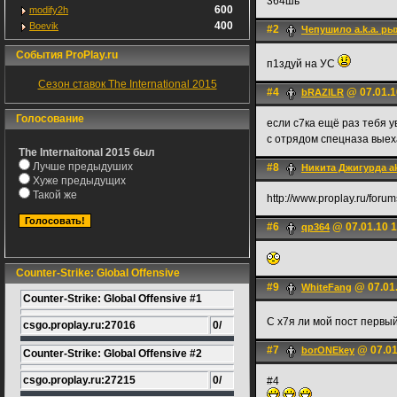
364шь
600
modify2h
400
Boevik
#2
Чепушило a.k.a. р
События ProPlay.ru
п1здуй на УС
Сезон ставок The International 2015
#4
@ 07.01.1
bRAZILR
Голосование
если с7ка ещё раз тебя 
с отрядом спецназа выех
The Internaitonal 2015 был
Лучше предыдуших
#8
Никита Джигурда ak
Хуже предыдущих
Такой же
http://www.proplay.ru/foru
#6
@ 07.01.10 1
qp364
Counter-Strike: Global Offensive
#9
@ 07.01.
WhiteFаng
Counter-Strike: Global Offensive #1
С х7я ли мой пост первы
csgo.proplay.ru:27016
0/
#7
@ 07.01
borONEkey
Counter-Strike: Global Offensive #2
csgo.proplay.ru:27215
0/
#4