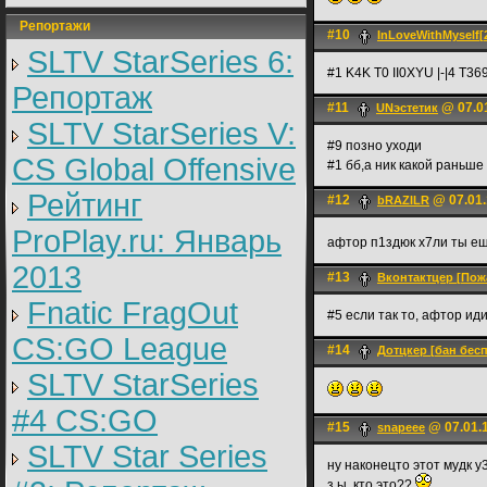
Репортажи
#10
InLoveWithMyself[
SLTV StarSeries 6:
#1 K4K T0 II0XYU |-|4 T369
Репортаж
#11
@ 07.01
UNэстетик
SLTV StarSeries V:
#9 позно уходи
CS Global Offensive
#1 бб,а ник какой раньш
Рейтинг
#12
@ 07.01.
bRAZILR
ProPlay.ru: Январь
афтор п1здюк х7ли ты е
2013
#13
Вконтактцер [Пож
Fnatic FragOut
#5 если так то, афтор ид
CS:GO League
#14
Дотцкер [бан бесп
SLTV StarSeries
#4 CS:GO
#15
@ 07.01.1
snapeee
SLTV Star Series
ну наконецто этот мудк у3
з.ы. кто это??