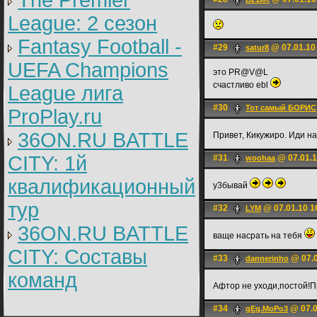
The Premier
League: 2 cезон
Fantasy Football -
#29
@ 07.01.10
satur8
UEFA Champions
это PR@V@L
счастливо ebl
League лига
#30
Тот самый БОРИС
ProPlay.ru
36ON.RU BATTLE
Привет, Кикужиро. Иди н
CITY: 1й
#31
@ 07.01.1
woohaa
квалификационный
у3бывай
тур
#32
@ 07.01.10 1
LYM
36ON.RU BATTLE
ваще насрать на тебя
CITY: Составы
#33
@ 07.0
dannerinho
команд
Афтор не уходи,постой!
#34
@ 07.0
gEg.MoPo3