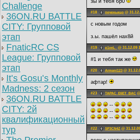
зы и тебя бр0
Challenge
#18
@ 31.12.
печеньицо
36ON.RU BATTLE
с новым годом
CITY: Групповой
этап
з.ы. пашёл нах8й
FnaticRC CS
#19
@ 31.12.09 
p1xeL_
League: Групповой
#1 и тебя так же
этап
#20
@ 31.12.
Armani123
It's Gosu's Monthly
афтар!
Madness: 2 сезон
#23
@ 
TAPAC_E6ET_BAC
36ON.RU BATTLE
--
CITY: 2й
--
квалификационный
--
тур
#22
@ 31.12.0
SP3CN4Z