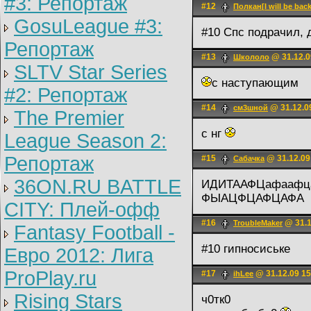
#3: Репортаж
#12
Полкан[I will be back
GosuLeague #3:
#10 Спс подрачил, д
Репортаж
#13
@ 31.12.0
Школоло
SLTV Star Series
с наступающим
#2: Репортаж
#14
@ 31.12.0
см3шной
The Premier
с нг
League Season 2:
Репортаж
#15
@ 31.12.09
Сабачка
36ON.RU BATTLE
ИДИТААФЦафаафц
ФЫАЦФЦАФЦАФА
CITY: Плей-офф
#16
@ 31.1
TroubleMaker
Fantasy Football -
#10 гипносиське
Евро 2012: Лига
ProPlay.ru
#17
@ 31.12.09 15
ihLee
Rising Stars
ч0тк0