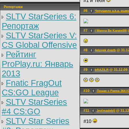
#1 и тебя
Репортажи
#6
Чепушило a.k.a. рыж
SLTV StarSeries 6:
Репортаж
#7
@
I Wanna Be Karatelllll
SLTV StarSeries V:
CS Global Offensive
#8
@ 31.12
4elovek dverb
Рейтинг
ProPlay.ru: Январь
#9
@ 31.12.09 
bRAZILR
2013
Fnatic FragOut
CS:GO League
#10
Поцан с Раена 364 [
SLTV StarSeries
#4 CS:GO
#11
@ 31.12
Jey[madebl]
SLTV Star Series
#10