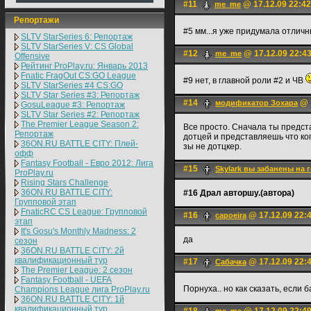
#11
@ 17.12.09 22:42
me_me
Репортажи
#5 мм...я уже придумала отлич
SLTV StarSeries 6: Репортаж
SLTV StarSeries V: CS Global
#12
@ 17.12.09 22:4
me_me
Offensive
Рейтинг ProPlay.ru: Январь 2013
Fnatic FragOut CS:GO League
#9 нет, в главной роли #2 и ЧВ
SLTV StarSeries #4 CS:GO
SLTV Star Series #3: Репортаж
#14
@ 1
модификатор Зохара
GosuLeague #3: Репортаж
SLTV Star Series #2: Репортаж
The Premier League Season 2:
Все просто. Сначала ты предста
Репортаж
дотцей и представляешь что ко
36ON.RU BATTLE CITY: Плей-
зы не дотцкер.
офф
Fantasy Football - Евро 2012: Лига
#15
Skylark вы забанены на 
ProPlay.ru
Rising Stars Challenge
36ON.RU BATTLE CITY:
#16 Драл авторшу.(автора)
Групповой этап
FnaticRC CS League: Групповой
#16
@ 17.12.09 22:
capoeira
этап
It's Gosu's Monthly Madness: 2
да
сезон
36ON.RU BATTLE CITY: 2й
квалификационный тур
#17
@ 17.12.09 22:
Сабачка
The Premier League: 2 cезон
Fantasy Football - UEFA
Порнуха.. но как сказать, если б
Champions League лига ProPlay.ru
36ON.RU BATTLE CITY: 1й
квалификационный тур