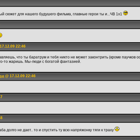
ный сюжет для нашего будушего фильма, главные герои ты и...ЧВ 1х1
3
7.12.09 22:46
вляешь, что ты баратрум и тебя никто не может законтрить (кроме паучков о
го-то жаришь. Мы-люди с богатой фантазией.
@ 17.12.09 22:46
год
47
48
аба долго не дает.. то и спустить ту всю напряжонку тяги к траху