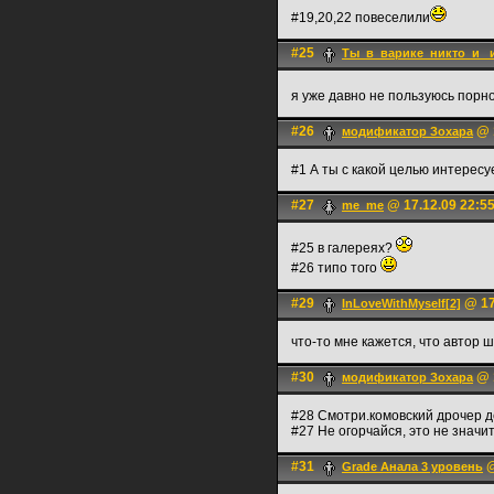
#19,20,22 повеселили
#25
Ты_в_варике_никто_и_ 
я уже давно не пользуюсь порно
#26
@ 1
модификатор Зохара
#1 А ты с какой целью интерес
#27
@ 17.12.09 22:5
me_me
#25 в галереях?
#26 типо того
#29
@ 17
InLoveWithMyself[2]
что-то мне кажется, что автор
#30
@ 1
модификатор Зохара
#28 Смотри.комовский дрочер д
#27 Не огорчайся, это не значит
#31
@
Grade Анала 3 уровень