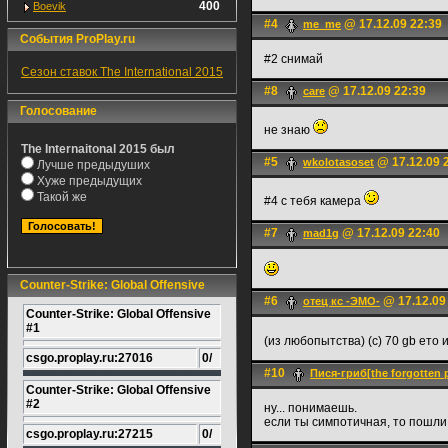
400
Boevik
#4
@ 17.12.09 22:39
me_me
События ProPlay.ru
#2 снимай
Сезон ставок The International 2015
#8
@ 17.12.09 22:39
care
Голосование
не знаю
The Internaitonal 2015 был
#5
@ 17.12.09 
wkolotasoset
Лучше предыдуших
Хуже предыдущих
Такой же
#4 с тебя камера
#7
@ 17.12.09 22:40
mad1g
Counter-Strike: Global Offensive
#6
@ 17.12.09
отец кс -ЭМО-
Counter-Strike: Global Offensive
#1
(из любопытства) (c) 70 gb ето
csgo.proplay.ru:27016
0/
#10
Пися-гриб[the forgotten 
Counter-Strike: Global Offensive
#2
ну... понимаешь.
если ты симпотичная, то пошли
csgo.proplay.ru:27215
0/