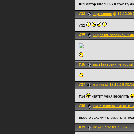
#29 автор школьник и хочет узн
#33
@ 17.12.09 
Jey[madebl]
#32
#35
Gl [[опять забанили 3648
#36
вайт [на грани четкости]
#37
@ 17.12.09 23:1
me_me
#34
хватит меня веселить
#38
Ты_в_варике_никто_и_ 
просто захожу к гламурным под
#39
@ 17.12.09 23:16
К2