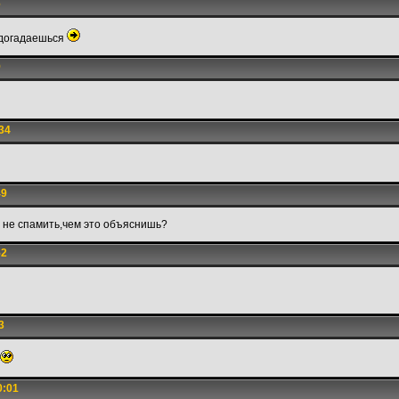
6
 догадаешься
9
34
49
а не спамить,чем это объяснишь?
52
3
0:01