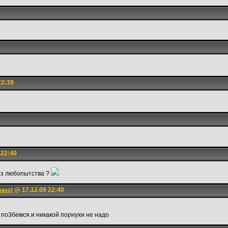
22:39
 22:40
 из любопытства ?
@ 17.12.09 22:40
pass]
 по3бемся.и никакой порнухи не надо