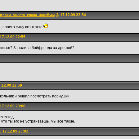
@ 17.12.09 22:54
игроки_вашего_клана_нонеймы
, просто сижу вконтакте
7.12.09 22:55
уешься? Запалила бойфренда за дрочкой?
5
.12.09 22:59
 школьник и решил посмотреть порнушки
7.12.09 23:00
етектед
 что ты его не устраиваешь. Мы все такие.
 17.12.09 23:02