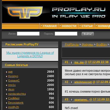
ГЛАВНАЯ
НОВОСТИ
СТАТЬИ
КОМАН
Логин:
Пароль:
Расписание ProPlayTV
ProPlay.ru
>
Форумы
>
BraBlay
>
Мы ищем стримеров по League of
Legends и DOTA2!
#1
@ 17.12.09 22:38
me_me
Самые богатые
Меня давно интересовал вопрос
2664
ggtt
сколько раз я не смотрела пор
2400
Hvostyn
2000
GopaveC
#2
@ 17.12.09 
wkolotasoset
2000
rmn1x
1958
Akon
#1 хочешь снимим порно филь
994
razdavalochka
700
CoolMast
#3
@ 17.12.09 22
spartanec_
606
Devostatortk
600
modify2h
№5 znaet