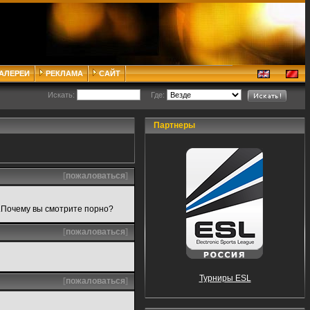
ГАЛЕРЕИ
РЕКЛАМА
САЙТ
Искать:
Где:
Партнеры
[
пожаловаться
]
е.Почему вы смотрите порно?
[
пожаловаться
]
Турниры ESL
[
пожаловаться
]