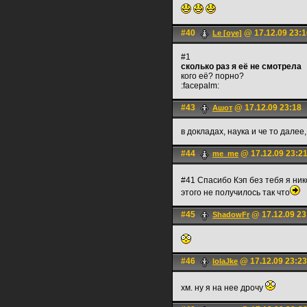
#40
@ 17.12.09 23:1
Le [оуе]
#1
сколько раз я её не смотрела
кого её? порно?
:fаcерalm:
#43
@ 17.12.09 23:18
Ашот
в докладах, наука и че то далее
#44
@ 17.12.09 23:2
me_me
#41 Спасибо Кэп без тебя я ник
этого не получилось так что
#45
@ 17.12.09 23
ShаdowFr
#46
@ 17.12.09 23:23
lolaJke
хм. ну я на нее дрочу