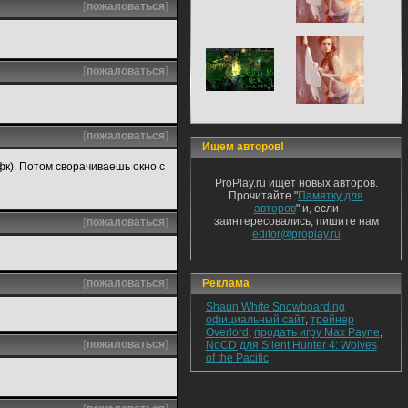
[
пожаловаться
]
[
пожаловаться
]
[
пожаловаться
]
Ищем авторов!
фк). Потом сворачиваешь окно с
ProPlay.ru ищет новых авторов.
Прочитайте "
Памятку для
авторов
" и, если
заинтересовались, пишите нам
[
пожаловаться
]
editor@proplay.ru
[
пожаловаться
]
Реклама
Shaun White Snowboarding
официальный сайт
,
трейнер
Overlord
,
продать игру Max Payne
,
[
пожаловаться
]
NoCD для Silent Hunter 4: Wolves
of the Pacific