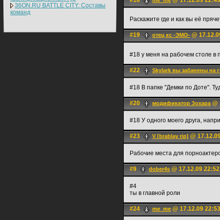
#18
@ 17.12.09 22:4
me_me
36ON.RU BATTLE CITY: Составы
команд
Раскажите где и как вы её пряч
#19
@ 17.12.0
отец кс -ЭМО-
#18 у меня на рабочем столе в 
#22
Skylark вы забанены на 
#18 В папке "Демки по Доте". Ту
#20
@ 1
модификатор Зохара
#18 У одного моего друга, напр
#23
@ 17.12.09
V [brablay rip]
Рабочие места для порноактеро
#9
@ 17.12.09 22:52
dober4s
#4
ты в главной роли
#24
@ 17.12.09 22:5
me_me