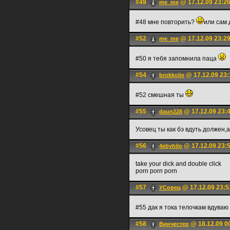
#49
@ 17.12.09 23:2
me_me
#48 мне повторить?
или сам
#52
@ 17.12.09 23:2
me_me
#50 я тебя запомнила паца
#54
@ 17.12.09 23:
brokkolie
#52 смешная ты
#55
@ 17.12.09 23:
daun228
Усовец ты как бэ вдуть должен,
#56
@ 17.12.09 23:
4ebyhilo
take your dick and double click
porn porn porn
#57
@ 17.12.09 23:5
УСовец
#55 дак я тока телочкам вдуваю
#58
@ 18.12.09 0
Винчестер