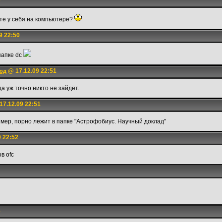
9
ете у себя на компьютере?
9 22:50
папке dc
@ 17.12.09 22:51
год
да уж точно никто не зайдёт.
7.12.09 22:51
имер, порно лежит в папке "Астрофобиус. Научный доклад"
 22:52
в ofc
3