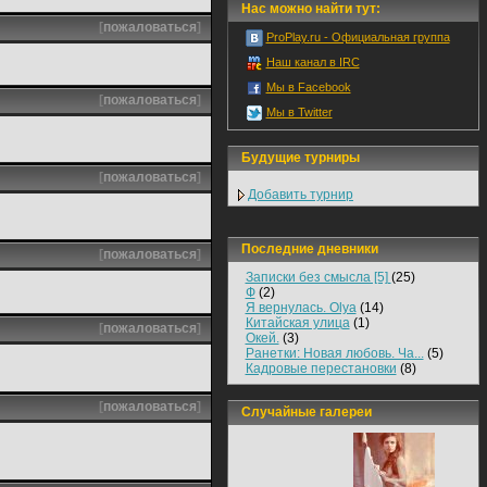
Нас можно найти тут:
[
пожаловаться
]
ProPlay.ru - Официальная группа
Наш канал в IRC
Мы в Facebook
[
пожаловаться
]
Мы в Twitter
Будущие турниры
[
пожаловаться
]
Добавить турнир
Последние дневники
[
пожаловаться
]
Записки без смысла [5]
(25)
Ф
(2)
Я вернулась. Olya
(14)
Китайская улица
(1)
[
пожаловаться
]
Окей.
(3)
Ранетки: Новая любовь. Ча...
(5)
Кадровые перестановки
(8)
[
пожаловаться
]
Случайные галереи