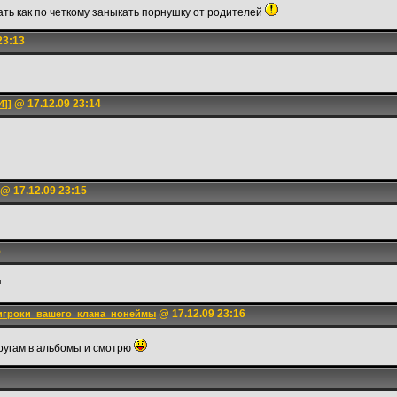
ать как по четкому заныкать порнушку от родителей
23:13
@ 17.12.09 23:14
4]]
@ 17.12.09 23:15
5
@ 17.12.09 23:16
игроки_вашего_клана_нонеймы
ругам в альбомы и смотрю