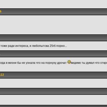
6
, тоже ради интереса, и любопытсва 25гб порно...
1
огда в жизни бы не узнала что на порнуху дрочат
видимо ты думал что откр
:22