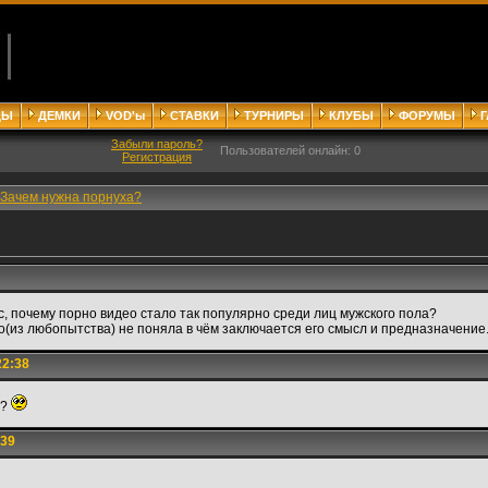
ДЫ
ДЕМКИ
VOD'ы
СТАВКИ
ТУРНИРЫ
КЛУБЫ
ФОРУМЫ
Забыли пароль?
Пользователей онлайн: 0
Регистрация
Зачем нужна порнуха?
, почему порно видео стало так популярно среди лиц мужского пола?
но(из любопытства) не поняла в чём заключается его смысл и предназначени
22:38
м?
:39