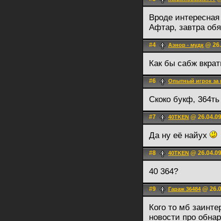
Вроде интересная 
Афтар, завтра об
#4
@ 26.
Аэнор - мудк
Как бы сабж вкра
#6
Опытный игрок за
Скоко букф, 364ть
#7
@ 26.04.09
40TKEN
Да ну её найух
#8
@ 26.04.09
40TKEN
40 364?
#9
@ 26.0
Гараж 36484
Кого то мб заинте
новости про обна