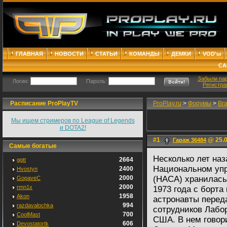
ГЛАВНАЯ
НОВОСТИ
СТАТЬИ
КОМАНДЫ
ДЕМКИ
VOD'ы
СА
Забыли па
Логин:
Пароль:
Регистра
Расписание ProPlayTV
ProPlay.ru
>
Форумы
>
Br
Мы ищем стримеров по League of Legends
и DOTA2!
#1
@ 25.0
Гараж 36484
Самые богатые
Несколько лет на
2664
ggtt
Национальном упр
2400
Hvostyn
2000
(НАСА) хранилась
GopaveC
2000
rmn1x
1973 года с борта
1958
Akon
астронавты перед
994
razdavalochka
сотрудников Лабо
700
CoolMast
США. В нем говор
606
Devostatortk