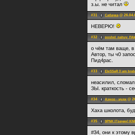
з.ы. не читал
#31
@ 26.04.
Сабачка
НЕВЕРЮ!
#32
poshel_nahuy_FAk
о чём там ваще, в
Автор, ты ч0 запо
Пид4рас.
#33
EleSSaR [I am brab
неасилил, сломал
ЗЫ. краткость - с
#34
@ 26
Аэнор - мудк
Хаха школота, буд
#35
9PNK [Грачик] KN
#34, они к этому 