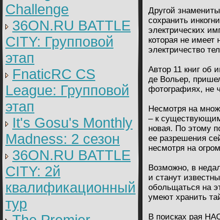
Challenge
Другой знамениты
сохранить инкогни
36ON.RU BATTLE
электрических им
CITY: Групповой
которая не имеет 
электричество тел
этап
Автор 11 книг об 
FnaticRC CS
де Вольер, прише
League: Групповой
фотографиях, не ч
этап
Несмотря на множ
– к существующим
It's Gosu's Monthly
новая. По этому 
Madness: 2 сезон
ее разрешения се
несмотря на огро
36ON.RU BATTLE
Возможно, в неда
CITY: 2й
и станут известн
квалификационный
обольщаться на эт
умеют хранить та
тур
В поисках рая НА