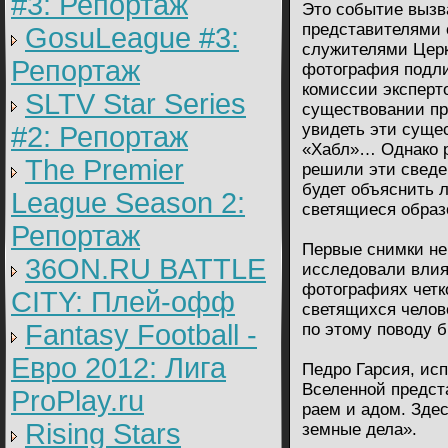
#3: Репортаж
Это событие вызв
представителями 
GosuLeague #3:
служителями Церк
Репортаж
фотография подли
комиссии эксперт
SLTV Star Series
существовании пр
увидеть эти суще
#2: Репортаж
«Хабл»… Однако р
The Premier
решили эти сведен
будет объяснить 
League Season 2:
светящиеся образ
Репортаж
Первые снимки не
36ON.RU BATTLE
исследовали влия
фотографиях четк
CITY: Плей-офф
светящихся челов
Fantasy Football -
по этому поводу 
Евро 2012: Лига
Педро Гарсия, исп
Вселенной предст
ProPlay.ru
раем и адом. Зде
Rising Stars
земные дела».