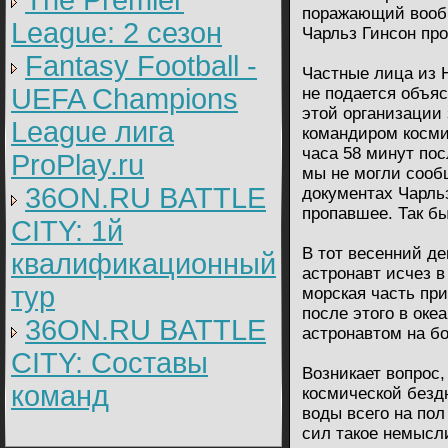
The Premier
поражающий вообр
League: 2 cезон
Чарльз Гинсон пр
Fantasy Football -
Частные лица из 
UEFA Champions
не подается объя
этой организации 
League лига
командиром космич
часа 58 минут пос
ProPlay.ru
мы не могли сооб
36ON.RU BATTLE
документах Чарль
пропавшее. Так бы
CITY: 1й
В тот весенний ден
квалификационный
астронавт исчез в
тур
морская часть при
после этого в ок
36ON.RU BATTLE
астронавтом на бо
CITY: Составы
Возникает вопрос,
команд
космической бездн
воды всего на пол
сил такое немысл