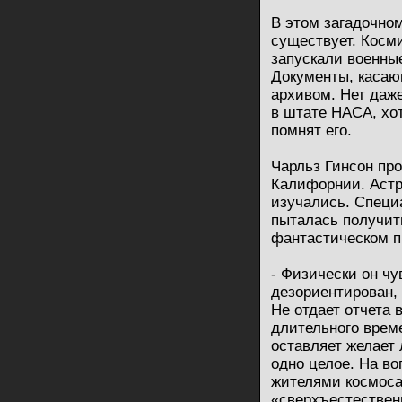
В этом загадочно
существует. Косми
запускали военные
Документы, касаю
архивом. Нет даже
в штате НАСА, хо
помнят его.
Чарльз Гинсон пр
Калифорнии. Астр
изучались. Специ
пыталась получить
фантастическом п
- Физически он чу
дезориентирован, 
Не отдает отчета 
длительного врем
оставляет желает 
одно целое. На во
жителями космоса
«сверхъестествен