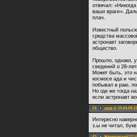
отвечал: «Никогд
ваши враги». Дал
плач.
Известный польс
средства массово
астронавт заговори
общество.
Прошло, однако, 
сведений о 28-ле
Может быть, это 
космосе ада и чис
побывал в раю, п
Но где же тогда н
если астронавт во
#2
@ 25.04.09 2
ygad
Интересно наверн
з.ы не читал, бук
#3
@
Жириновский777