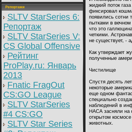
жидкий поток газа
Репортажи
фиксировал кошма
SLTV StarSeries 6:
появились сотни 
пытками в вечном
Репортаж
что это галлюцин
SLTV StarSeries V:
четкими. Астронав
не существует, - а
CS Global Offensive
Как утверждает ж
Рейтинг
полученные амери
ProPlay.ru: Январь
Чистилище
2013
Спустя десять ле
Fnatic FragOut
некоторые америк
CS:GO League
еще одном фантас
специально созда
SLTV StarSeries
наблюдений в инф
НАСА засняли на 
#4 CS:GO
открытом космосе
SLTV Star Series
животных.