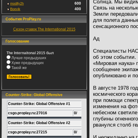
Солнца. Мы видим
600
modify2h
Связь на нескольк
400
Boevik
Земли передовали
События ProPlay.ru
для полета данные
сенсационного по
Сезон ставок The International 2015
Ад
Голосование
Специалисты НАСА
The Internaitonal 2015 был
об этом событии. 
Лучше предыдуших
«Мировая наука» 
Хуже предыдущих
Такой же
сообщение экипаж
опубликовано и по
В августе 1978 го
космического кор
Counter-Strike: Global Offensive
при помощи спект
Counter-Strike: Global Offensive #1
изменения на фот
небесном светиле
csgo.proplay.ru:27016
0/
глубины огненного
Counter-Strike: Global Offensive #2
рванулся столб ге
csgo.proplay.ru:27215
0/
И неожиданно на 