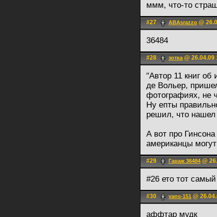
ммм, что-то стра
#27
@ 26.0
ABAsrazzo
36484
#28
@ 26.04.09 
зотка
"Автор 11 книг об
де Вольер, прише
фотографиях, не ч
Ну епты правильн
решил, что нашел
А вот про Гинсона
американцы могут
#29
@ 26.
Гараж 36484
#26 ето тот самы
#30
@ 26.04.
vans-151
аффтар мудк