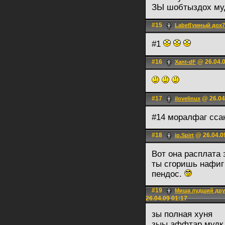
ЗЫ шобтыздох м
#15
Labef[умный дох7
#1
#16
@ 26.04.0
Xant-dF
#17
@ 26.04
ilovelinux
#14 моралфаг сса
#18
@ 26.04.0
ip.Spirt
Вот она расплата 
ты сгоришь нафиг 
пендос.
#19
Миша лудший дру
26.04.09 01:17
зы полная хуня
зыы аффтар муд