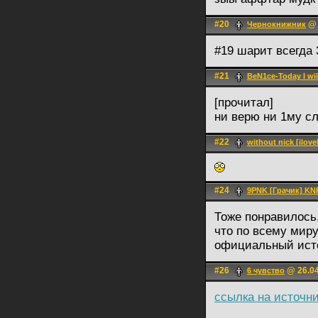
#20
@ 
Чернокнижник
#19 шарит всегда
#21
BeN1ce-Today I wil
[прочитал]
ни верю ни 1му сл
#22
withоut niсk [ilov
#24
9PNK [Грачик] KN
Тоже понравилось,
что по всему миру
официальный ист
#26
@ 26.04
6 чувство
ссылка на источн