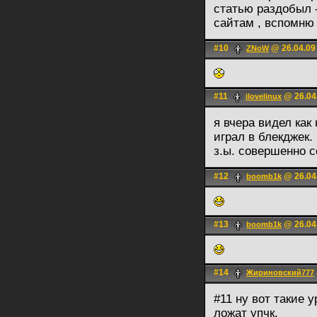
статью раздобыл 
сайтам , вспомню
#10
@ 26.04.09
ZNoW
#11
@ 26.04
ilovelinux
я вчера видел как
играл в блекджек.
з.ы. совершенно с
#12
@ 26.04
boomb1k
#13
@ 26.04
boomb1k
#14
Жириновский777
#11 ну вот такие у
ложат упчк.