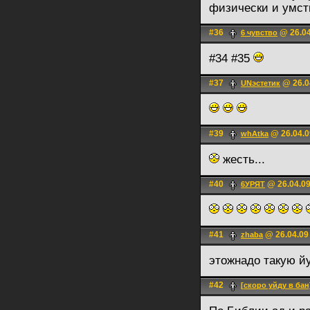
физически и умст
#36
@ 26.04
6 чувство
#34 #35
#37
@ 26.0
UNэстетик
#39
@ 26.04.0
whAtka
жесть...
#40
@ 26.04.09
6УРЯТ
#41
@ 26.04.09
zhaba
этожнадо такую й
#42
[скоро уйду в бан