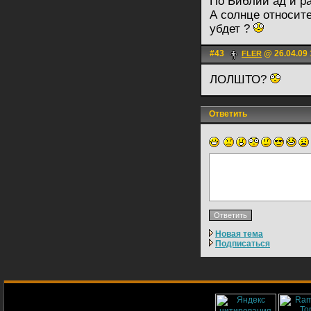
По Библии ад и р
А солнце относите
убдет ?
#43
@ 26.04.09 
FLER
ЛОЛШТО?
Ответить
Новая тема
Подписаться