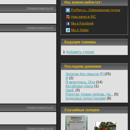
Нас можно найти тут:
[
пожаловаться
]
ProPlay.ru - Официальная группа
Наш канал в IRC
Мы в Facebook
[
пожаловаться
]
Мы в Twitter
Будущие турниры
Добавить турнир
Последние дневники
Записки без смысла [5]
(25)
Ф
(2)
Я вернулась. Olya
(14)
Китайская улица
(1)
Окей.
(3)
Ранетки: Новая любовь. Ча...
(5)
Кадровые перестановки
(8)
[
пожаловаться
]
Случайные галереи
[
пожаловаться
]