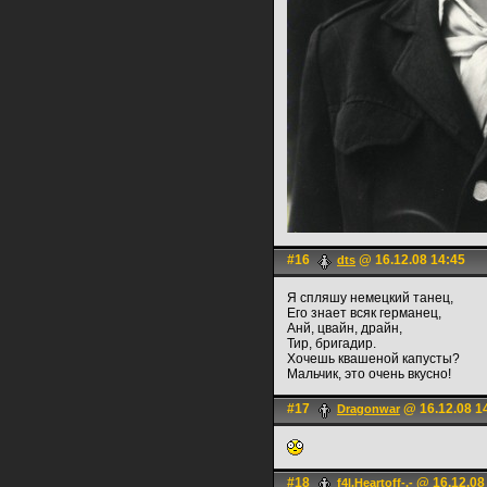
#16
@ 16.12.08 14:45
dts
Я спляшу немецкий танец,
Его знает всяк германец,
Анй, цвайн, драйн,
Тир, бригадир.
Хочешь квашеной капусты?
Мальчик, это очень вкусно!
#17
@ 16.12.08 1
Dragonwar
#18
@ 16.12.08
f4l.Heartoff-.-