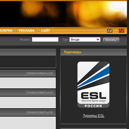
ГАЛЕРЕИ
РЕКЛАМА
САЙТ
Искать:
Где:
Партнеры
[
пожаловаться
]
[
пожаловаться
]
[
пожаловаться
]
Турниры ESL