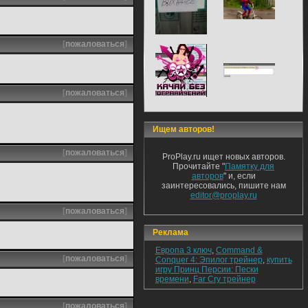
[
пожаловаться
]
[
пожаловаться
]
Ищем авторов!
[
пожаловаться
]
ProPlay.ru ищет новых авторов.
Прочитайте "
Памятку для
авторов
" и, если
заинтересовались, пишите нам
editor@proplay.ru
[
пожаловаться
]
Реклама
Европа 3 ключ
,
Command &
[
пожаловаться
]
Conquer 4: Эпилог трейнер
,
купить
игру Принц Персии: Пески
времени
,
Far Cry трейнер
[
пожаловаться
]