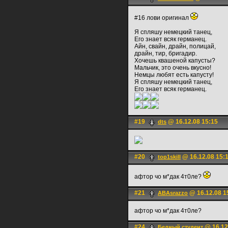
#16 лови оригинал
Я спляшу немецкий танец,
Его знает всяк германец.
Айн, свайн, драйн, полицай,
драйн, тир, бригадир.
Хочешь квашеной капусты?
Мальчик, это очень вкусно!
Немцы любят есть капусту!
Я спляшу немецкий танец,
Его знает всяк германец.
#19
@ 16.12.08 15:15
dts
#20
@ 16.12.08 15:
top1skill
афтор чо м*дак 4т0ле?
#21
@ 16.12.08 1
ABAsrazzo
афтор чо м*дак 4т0ле?
#24
@ 16.12
Бедный студент