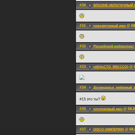
#30
ВПОЛНЕ НЕЛОГИЧНЫЙ 
#31
@ 08
невозмутимый джо
#32
Российский киберспорт
#33
@ 0
rafi[4uCTO_M9CCCO]
#34
Досвиданья_любимый_
#15 это ты?
#35
@ 08.0
неуловимый джо
#37
@ 08.
DISCO [ИМПЕРИЯ]