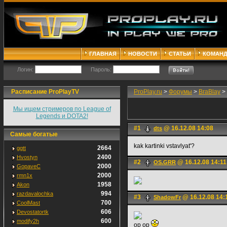
ГЛАВНАЯ
НОВОСТИ
СТАТЬИ
КОМАН
Логин:
Пароль:
Расписание ProPlayTV
ProPlay.ru
>
Форумы
>
BraBlay
>
Мы ищем стримеров по League of
Legends и DOTA2!
#1
@ 16.12.08 14:08
dts
Самые богатые
kak kartinki vstavlyat'?
2664
ggtt
2400
Hvostyn
#2
@ 16.12.08 14:11
OS.GRR
2000
GopaveC
2000
rmn1x
1958
Akon
994
razdavalochka
#3
@ 16.12.08 14:
ShadowFr
700
CoolMast
606
Devostatortk
600
modify2h
op op