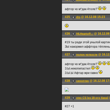
афтор чо м*дак 4толе?
#25
@ 16.12.08 15:23
dts
#26
@ 16.12.08
f4l.Heartoff-.-
#19 ты ради этой унылой карти
ЗЫ накормил аффтора тёплен
#27
@ 16.12.
полон чоткости
афтор чо м*дак 4толе?
З.Ы.некопипастил
З.Ы.Ы Афтар жри гавно
#28
@ 16.12.08 17
синоптик
#29
@
otec CS [из 18-ого бана]
#27 +1