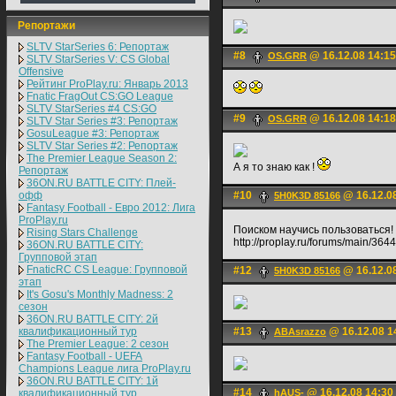
Репортажи
SLTV StarSeries 6: Репортаж
#8
@ 16.12.08 14:15
OS.GRR
SLTV StarSeries V: CS Global
Offensive
Рейтинг ProPlay.ru: Январь 2013
Fnatic FragOut CS:GO League
SLTV StarSeries #4 CS:GO
#9
@ 16.12.08 14:18
OS.GRR
SLTV Star Series #3: Репортаж
GosuLeague #3: Репортаж
SLTV Star Series #2: Репортаж
The Premier League Season 2:
А я то знаю как !
Репортаж
36ON.RU BATTLE CITY: Плей-
офф
#10
@ 16.12.0
5H0K3D 85166
Fantasy Football - Евро 2012: Лига
ProPlay.ru
Поиском научись пользоваться!
Rising Stars Challenge
http://proplay.ru/forums/main/3644
36ON.RU BATTLE CITY:
Групповой этап
FnaticRC CS League: Групповой
#12
@ 16.12.0
5H0K3D 85166
этап
It's Gosu's Monthly Madness: 2
сезон
36ON.RU BATTLE CITY: 2й
квалификационный тур
#13
@ 16.12.08 1
ABAsrazzo
The Premier League: 2 cезон
Fantasy Football - UEFA
Champions League лига ProPlay.ru
36ON.RU BATTLE CITY: 1й
#14
@ 16.12.08 14:30
квалификационный тур
hAUS-