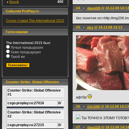
400
Boevik
#4
@ 16.12.08 14:1
daun228
События ProPlay.ru
бес понятия src=http://img206.
Сезон ставок The International 2015
#5
@ 16.12.08 14:13
j4zz
Голосование
The Internaitonal 2015 был
Лучше предыдуших
Хуже предыдущих
Такой же
Counter-Strike: Global Offensive
Counter-Strike: Global Offensive
#1
афт0р
csgo.proplay.ru:27016
0/
#6
@ 16.12.08 14:13
OS.GRR
Counter-Strike: Global Offensive
#2
ТЫ ТОЧНО К ЭТОМУ ГОТОВ
csgo.proplay.ru:27215
0/
#7
@ 16.12.08 14:1
daun228