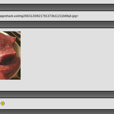
3
imageshack.us/img206/1120/621791373b11211b6fxj4.jpg>
?
4