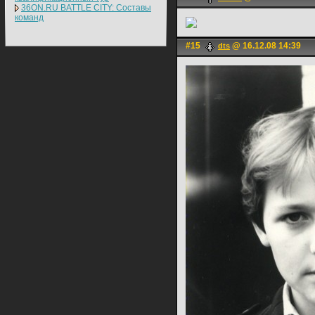
36ON.RU BATTLE CITY: Составы
команд
#15
@ 16.12.08 14:39
dts