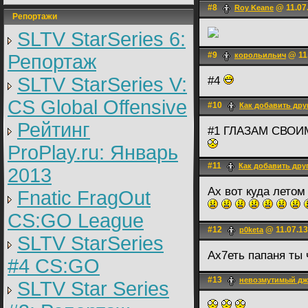
#8
@ 11.07.
Roy Keane
Репортажи
SLTV StarSeries 6:
#9
@ 11.
Репортаж
корольильич
SLTV StarSeries V:
#4
CS Global Offensive
#10
Как добавить дру
Рейтинг
#1 ГЛАЗАМ СВОИ
ProPlay.ru: Январь
#11
Как добавить дру
2013
Ах вот куда летом
Fnatic FragOut
CS:GO League
#12
@ 11.07.13
p0keta
SLTV StarSeries
Ах7еть папаня ты 
#4 CS:GO
#13
невозмутимый д
SLTV Star Series