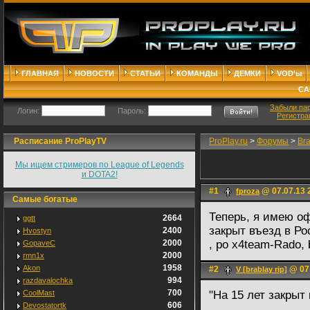
ГЛАВНАЯ
НОВОСТИ
СТАТЬИ
КОМАНДЫ
ДЕМКИ
VOD'ы
СА
Забыли па
Логин:
Пароль:
Регистра
Расписание ProPlayTV
ProPlay.ru
>
Форумы
>
Br
Мы ищем стримеров по League of Legends
и DOTA2!
#1
@ 07.07.13 
fproza
Самые богатые
Теперь, я имею оф
2664
ggtt
закрыт въезд в Ро
2400
Hvostyn
2000
, po x4team-Rado, b и
GopaveC
2000
rmn1x
1958
Akon
#2
@ 07.
V [brablay rip]
994
razdavalochka
700
CoolMast
"На 15 лет закрыт
606
Devostatortk