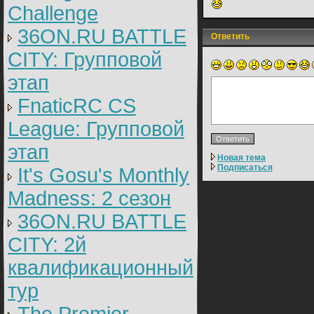
Challenge
36ON.RU BATTLE
Ответить
CITY: Групповой
этап
FnaticRC CS
League: Групповой
этап
Новая тема
Подписаться
It's Gosu's Monthly
Madness: 2 сезон
36ON.RU BATTLE
CITY: 2й
квалификационный
тур