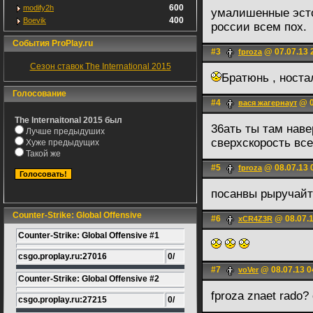
600
modify2h
умалишенные эсто
400
Boevik
россии всем пох.
События ProPlay.ru
#3
@ 07.07.13 
fproza
Сезон ставок The International 2015
Братюнь , носта
Голосование
#4
@ 0
вася жагернаут
The Internaitonal 2015 был
36ать ты там наве
Лучше предыдуших
сверхскорость все
Хуже предыдущих
Такой же
#5
@ 08.07.13 
fproza
посанвы рыручайт
Counter-Strike: Global Offensive
#6
@ 08.07.1
xCR4Z3R
Counter-Strike: Global Offensive #1
csgo.proplay.ru:27016
0/
#7
@ 08.07.13 0
voVer
Counter-Strike: Global Offensive #2
fproza znaet rado?
csgo.proplay.ru:27215
0/