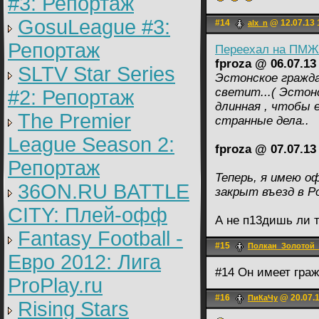
#3: Репортаж
GosuLeague #3:
#14
@ 12.07.13 
alx_n
Репортаж
Переехал на ПМЖ 
fproza @ 06.07.13
SLTV Star Series
Эстонское гражд
светит...( Эстонс
#2: Репортаж
длинная , чтобы е
The Premier
странные дела..
League Season 2:
fproza @ 07.07.13
Репортаж
Теперь, я имею о
36ON.RU BATTLE
закрыт въезд в Р
CITY: Плей-офф
А не п13дишь ли 
Fantasy Football -
#15
Полкан_Золотой
Евро 2012: Лига
#14 Он имеет граж
ProPlay.ru
#16
@ 20.07.1
ПиКаЧу
Rising Stars