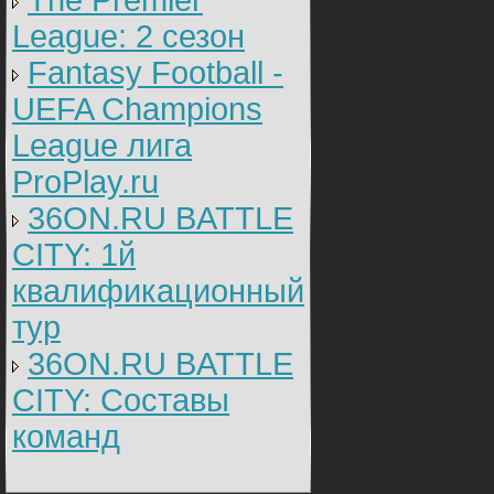
The Premier
League: 2 cезон
Fantasy Football -
UEFA Champions
League лига
ProPlay.ru
36ON.RU BATTLE
CITY: 1й
квалификационный
тур
36ON.RU BATTLE
CITY: Составы
команд