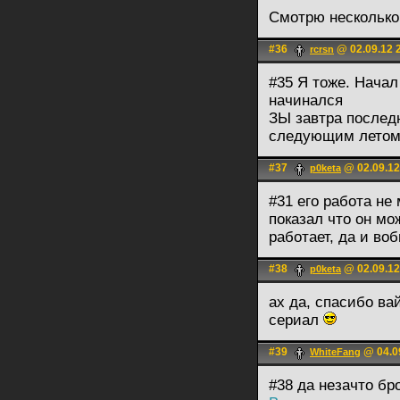
Смотрю несколько
#36
@ 02.09.12 
rcrsn
#35 Я тоже. Начал
начинался
ЗЫ завтра последн
следующим летом
#37
@ 02.09.12
p0keta
#31 его работа не
показал что он мож
работает, да и во
#38
@ 02.09.12
p0keta
ах да, спасибо ва
сериал
#39
@ 04.0
WhiteFаng
#38 да незачто бр