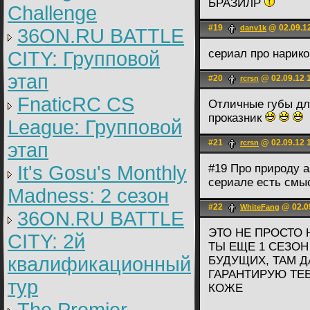
БРАЗИЛР
Challenge
#19
@ 02.09.1
danv1k
36ON.RU BATTLE
сериал про нарик
CITY: Групповой
этап
#20
@ 02.09.12 
rcrsn
FnaticRC CS
Отличные губы д
проказник
League: Групповой
#21
@ 02.09.12 
rcrsn
этап
It's Gosu's Monthly
#19 Про природу а
сериале есть смы
Madness: 2 сезон
#22
@ 02.0
WhiteFаng
36ON.RU BATTLE
ЭТО НЕ ПРОСТО 
CITY: 2й
ТЫ ЕЩЕ 1 СЕЗОН
квалификационный
БУДУЩИХ, ТАМ Д
ГАРАНТИРУЮ ТЕ
тур
КОЖЕ