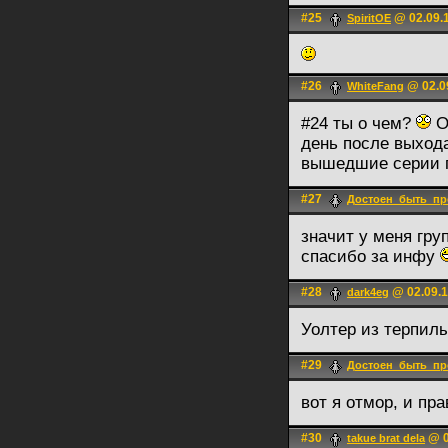
#25
@ 02.09.1
SpiritOE
#26
@ 02.09
WhiteFаng
#24 ты о чем?
Он
день после выход
вышедшие серии 
#27
Достоен_быть_пр
значит у меня гру
спасибо за инфу
#28
@ 02.09.1
dark4eg
Уолтер из терпил
#29
Достоен_быть_пр
вот я отмор, и пр
#30
@ 0
takue brat dela