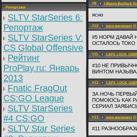
#9
I Wanna Buttfuck Y
Репортажи
ясно
SLTV StarSeries 6:
Репортаж
#10
@ 
вася жагернаут
SLTV StarSeries V:
#5 НОРМ ДАВАЙ 
ОСТАЛОСЬ ТОКО 
CS Global Offensive
#11
CAPS_LOCK_USER
Рейтинг
#10 НЕ ПРИВЫЧН
ProPlay.ru: Январь
ВИНТОМ НАЗЫВАЛ
2013
#12
CAPS_LOCK_USER
Fnatic FragOut
ЗА НОЧЬ ПЕРВЫ
CS:GO League
ПОМОЮСЬ КАК Р
SLTV StarSeries
СЕРИАЛ ЗАЯБИС
#4 CS:GO
#13
@ 
вася жагернаут
SLTV Star Series
#11 РАЗНООБРА