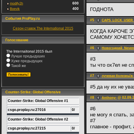
600
modify2h
400
ГОДНОТА
Boevik
События ProPlay.ru
#5
CAPS_LOCK_USER_
Сезон ставок The International 2015
КОГДА КАРОЧЕ Э
САМОМУ ХОЧЕТС
Голосование
#6
Новогодний_Never
The Internaitonal 2015 был
Лучше предыдуших
#3
Хуже предыдущих
ты что ох7ел не с
Такой же
#7
лучевая болезнь[в 
#5 да ну их не ув
Counter-Strike: Global Offensive
#8
@ 02.09.1
Anthony-
Counter-Strike: Global Offensive #1
#6
csgo.proplay.ru:27016
0/
не могу я спать, 
Counter-Strike: Global Offensive #2
#7
главное - профит,
csgo.proplay.ru:27215
0/