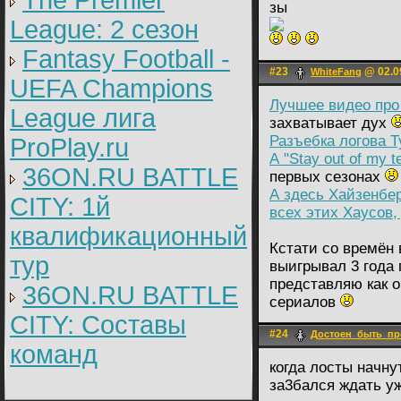
The Premier
зы
League: 2 cезон
Fantasy Football -
#23
@ 02.09
WhiteFаng
UEFA Champions
Лучшее видео про
League лига
захватывает дух
Разъебка логова Т
ProPlay.ru
А "Stay out of my te
36ON.RU BATTLE
первых сезонах
А здесь Хайзенбер
CITY: 1й
всех этих Хаусов,
квалификационный
Кстати со времён 
тур
выигрывал 3 года 
представляю как о
36ON.RU BATTLE
сериалов
CITY: Составы
#24
Достоен_быть_пр
команд
когда лосты начну
за3бался ждать уж