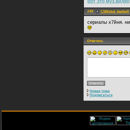
Вот это муз.видео
#40
CSM[ebal_6ap6u9]
сериалы х7йня. ни
Ответить
Новая тема
Подписаться