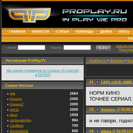
ГЛАВНАЯ
НОВОСТИ
СТАТЬИ
КОМАНДЫ
ДЕМКИ
VOD'ы
СА
Забыли па
Логин:
Пароль:
Регистра
Расписание ProPlayTV
ProPlay.ru
>
Форумы
>
Bra
Мы ищем стримеров по League of Legends
и DOTA2!
#1
CAPS_LOCK_USER_
Самые богатые
НОРМ КИНО
2664
ggtt
ТОЧНЕЕ СЕРИАЛ,
2400
Hvostyn
2000
GopaveC
2000
#3
@ 02.09.1
rmn1x
Anthony-
1958
Akon
и не говори, годно
994
razdavalochka
700
CoolMast
606
Devostatortk
#4
@ 02.09.12 
p0keta