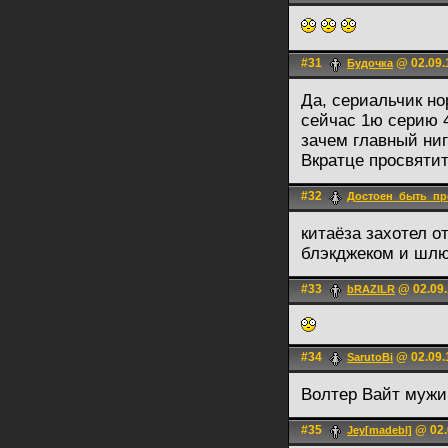
#31
@ 02.09.
Будочка
Да, сериальчик но
сейчас 1ю серию 4
зачем главный ниг
Вкратце просвяти
#32
Достоен_быть_пр
китаёза захотел 
блэкджеком и шл
#33
@ 02.09.
bRAZILR
#34
@ 02.09.
SarutoBi
Волтер Вайт мужик
#35
@ 02.
Jey[madebl]