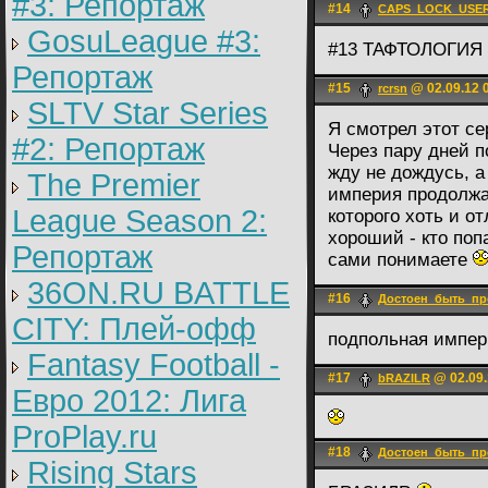
#3: Репортаж
#14
CAPS_LOCK_USER
GosuLeague #3:
#13 ТАФТОЛОГИЯ
Репортаж
#15
@ 02.09.12 
rcrsn
SLTV Star Series
Я смотрел этот се
#2: Репортаж
Через пару дней п
жду не дождусь, 
The Premier
империя продолжае
League Season 2:
которого хоть и о
хороший - кто поп
Репортаж
сами понимаете
36ON.RU BATTLE
#16
Достоен_быть_пр
CITY: Плей-офф
подпольная импер
Fantasy Football -
#17
@ 02.09.
bRAZILR
Евро 2012: Лига
ProPlay.ru
#18
Достоен_быть_пр
Rising Stars