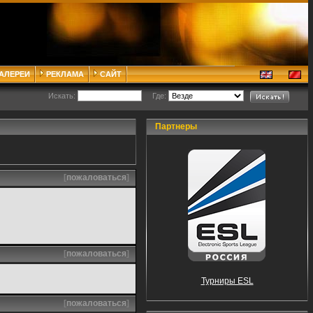
ГАЛЕРЕИ
РЕКЛАМА
САЙТ
Искать:
Где:
Партнеры
[
пожаловаться
]
[
пожаловаться
]
Турниры ESL
[
пожаловаться
]