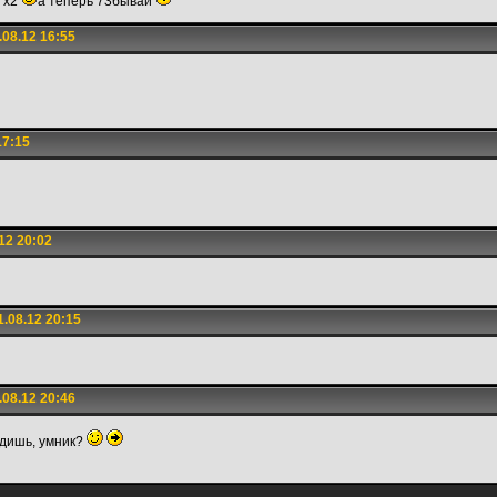
о х2
а теперь 73бывай
08.12 16:55
17:15
12 20:02
.08.12 20:15
08.12 20:46
сидишь, умник?