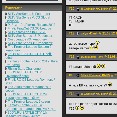
подписан на орленка и мдк - эт
Репортажи
#10
@ 21.
Я САМЫЙ ЧОТКИЙ
SLTV StarSeries 6: Репортаж
SLTV StarSeries V: CS Global
#6 САСИ
Offensive
#8 ПИД4Р
Рейтинг ProPlay.ru: Январь 2013
#9 ...
Fnatic FragOut CS:GO League
SLTV StarSeries #4 CS:GO
#11
@ 21.08.12 
valya MJimh
SLTV Star Series #3: Репортаж
GosuLeague #3: Репортаж
SLTV Star Series #2: Репортаж
автор вк,все ясно
The Premier League Season 2:
теперь уёбуй
Репортаж
36ON.RU BATTLE CITY: Плей-
#12
@ 21.08.
вася жагернаут
офф
Fantasy Football - Евро 2012: Лига
ProPlay.ru
#1 гандон 36аный
Rising Stars Challenge
36ON.RU BATTLE CITY:
#13
@ 21
9PNK [Грачик] KNP9
Групповой этап
FnaticRC CS League: Групповой
этап
А чё, в ВК нельзя сидеть?
It's Gosu's Monthly Madness: 2
сезон
#14
@ 21.
Я САМЫЙ ЧОТКИЙ
36ON.RU BATTLE CITY: 2й
квалификационный тур
The Premier League: 2 cезон
#11 loh pidr в одноклассниках 
Fantasy Football - UEFA
#12
Champions League лига ProPlay.ru
36ON.RU BATTLE CITY: 1й
квалификационный тур