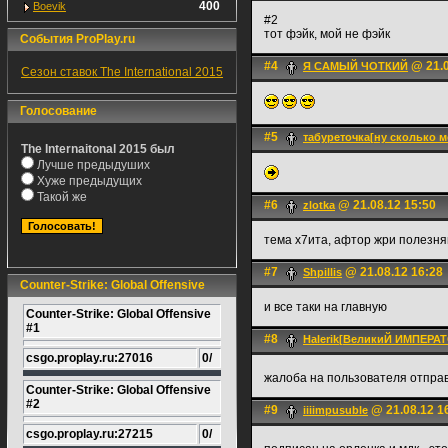
400
Boevik
#2
тот фэйк, мой не фэйк
События ProPlay.ru
#4
@ 21.0
Я САМЫЙ ЧОТКИЙ
Сезон ставок The International 2015
Голосование
#5
табуреточка[ну сколько 
The Internaitonal 2015 был
Лучше предыдуших
Хуже предыдущих
Такой же
#6
@ 21.08.12 15:50
zlotka
тема х7ита, афтор жри полезн
#7
@ 21.08.12 16:28
Shpillis
Counter-Strike: Global Offensive
и все таки на главную
Counter-Strike: Global Offensive
#1
#8
Halerik[ВеликиЙ ИМПЕРА
csgo.proplay.ru:27016
0/
жалоба на пользователя отпр
Counter-Strike: Global Offensive
#2
#9
@ 21.08.12 1
iiiimpusuble
csgo.proplay.ru:27215
0/