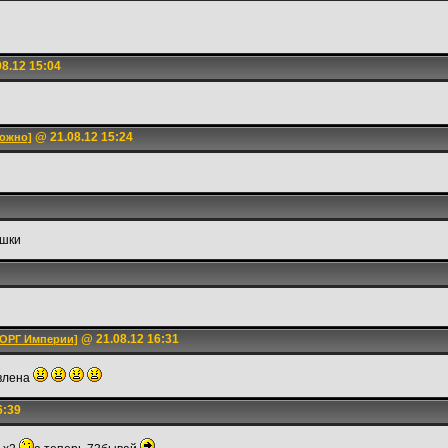
8.12 15:04
@ 21.08.12 15:24
можно]
яшки
@ 21.08.12 16:31
ТОРГ Империи]
авлена
6:39