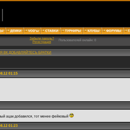
ДЫ
ДЕМКИ
VOD'ы
СТАВКИ
ТУРНИРЫ
КЛУБЫ
ФОРУМЫ
Забыли пароль?
Пользователей онлайн: 0
Регистрация
Я ВК ДОБАВЛЯЙТЕСЬ БРАТКИ
8.12 01:15
ый ацак добавился, тот менее фейковый
8.12 01:23