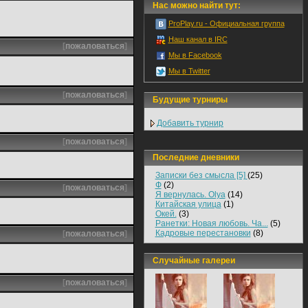
Нас можно найти тут:
ProPlay.ru - Официальная группа
Наш канал в IRC
[
пожаловаться
]
Мы в Facebook
Мы в Twitter
[
пожаловаться
]
Будущие турниры
Добавить турнир
[
пожаловаться
]
Последние дневники
Записки без смысла [5]
(25)
Ф
(2)
[
пожаловаться
]
Я вернулась. Olya
(14)
Китайская улица
(1)
Окей.
(3)
Ранетки: Новая любовь. Ча...
(5)
Кадровые перестановки
(8)
[
пожаловаться
]
Случайные галереи
[
пожаловаться
]