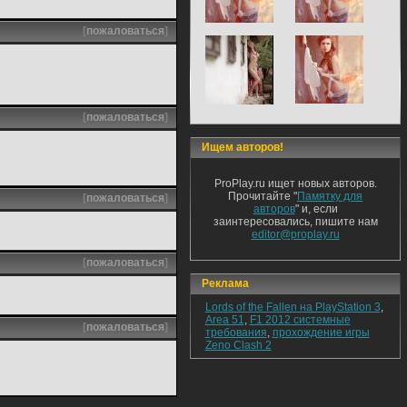
[
пожаловаться
]
[
пожаловаться
]
Ищем авторов!
ProPlay.ru ищет новых авторов.
Прочитайте "
Памятку для
[
пожаловаться
]
авторов
" и, если
заинтересовались, пишите нам
editor@proplay.ru
[
пожаловаться
]
Реклама
Lords of the Fallen на PlayStation 3
,
Area 51
,
F1 2012 системные
[
пожаловаться
]
требования
,
прохождение игры
Zeno Clash 2