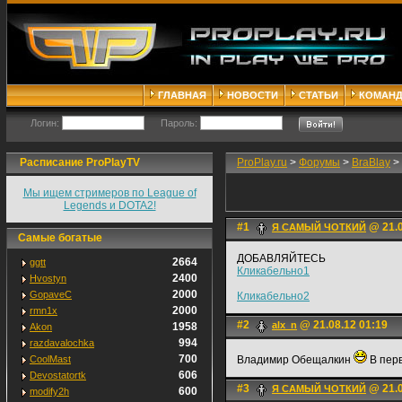
ГЛАВНАЯ
НОВОСТИ
СТАТЬИ
КОМАН
Логин:
Пароль:
Расписание ProPlayTV
ProPlay.ru
>
Форумы
>
BraBlay
>
Мы ищем стримеров по League of
Legends и DOTA2!
#1
@ 21.0
Я САМЫЙ ЧОТКИЙ
Самые богатые
ДОБАВЛЯЙТЕСЬ
2664
ggtt
Кликабельно1
2400
Hvostyn
2000
GopaveC
Кликабельно2
2000
rmn1x
#2
@ 21.08.12 01:19
alx_n
1958
Akon
994
razdavalochka
700
CoolMast
Владимир Обещалкин
В перв
606
Devostatortk
#3
@ 21.0
Я САМЫЙ ЧОТКИЙ
600
modify2h