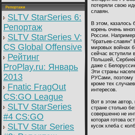
потеряли свою ид
Репортажи
славян.
SLTV StarSeries 6:
В этом, казалось
Репортаж
корень очень мно
SLTV StarSeries V:
России. Например,
"братьев-славян" 
CS Global Offensive
мировых войнах б
сейчас вступили в
Рейтинг
Польшей, Сербией
ProPlay.ru: Январь
даже с Белорусси
Эти страны насе
2013
РУСами, поэтому 
кроме тех случаев
Fnatic FragOut
интересов.
CS:GO League
Вот в этом автор,
SLTV StarSeries
стране столько бе
совершенно не ин
#4 CS:GO
которая готова ос
SLTV Star Series
кусок хлеба с кол