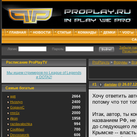
ГЛАВНАЯ
НОВОСТИ
СТАТЬИ
КОМАНДЫ
ДЕМКИ
VOD'ы
СА
Забыли па
Логин:
Пароль:
Регистра
Расписание ProPlayTV
ProPlay.ru
>
Форумы
>
Br
Мы ищем стримеров по League of Legends
и DOTA2!
#1
@ 26.07.12
darislav
Самые богатые
Хочу ответить ав
2664
ggtt
потому что тот то
2400
Hvostyn
2000
GopaveC
2000
rmn1x
Итак, автор, ты ко
1958
Akon
названием РФ, не
994
razdavalochka
до следующего лет
700
CoolMast
Крымске -- власть
606
Devostatortk