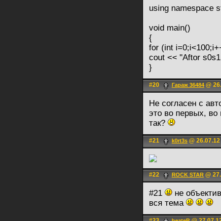
using namespace s
void main()
{
for (int i=0;i<100;i+
cout << "Aftor s0s1
}
#20
@ 26.
Гараж 36484
Не согласен с авт
это во первых, во
так?
#21
@ 26.07.12
k0rt3s
#22
@ 27.
ROCK STAR
#21
не объекти
вся тема
#23
@ 27.07.1
beateR