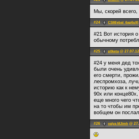
Мы, скорей всего,
#24
CSM[ebal_6ap6u9]
#21 Вот история о
обычному потребл
#25
@ 27.07.12
p0keta
#24 у меня дед то
были очень удивле
его смерти, прожи
леспромхоза, лучш
историю как к нем
90х или конце80х,
еще много чего чт
на то чтобы им пр
вобщем он послал
#26
@ 27.
valya MJimh