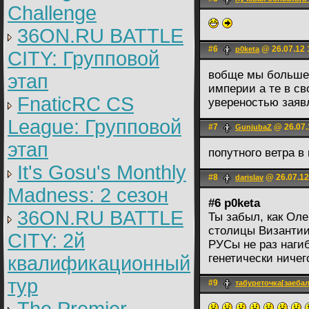
Challenge
36ON.RU BATTLE
#6
@ 26.07.12 
p0keta
CITY: Групповой
вобще мы больше
этап
империи а те в св
FnaticRC CS
увереностью зая
League: Групповой
#7
@ 26.07.
GunjubaZ
этап
попутного ветра в
It's Gosu's Monthly
#8
@ 26.07.12
darislav
Madness: 2 сезон
#6 p0keta
36ON.RU BATTLE
Ты забыл, как Оле
столицы Византии
CITY: 2й
РУСы не раз нагиб
генетически ничег
квалификационный
тур
#9
табуреточка[заеба