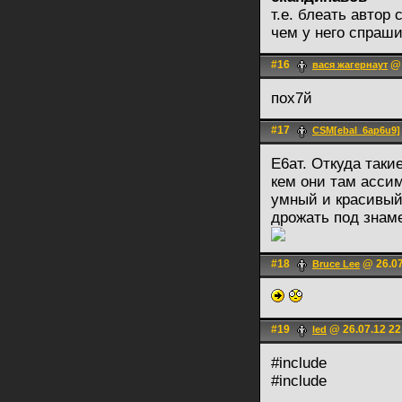
т.е. блеать автор
чем у него спра
#16
@ 
вася жагернаут
пох7й
#17
CSM[ebal_6ap6u9]
Е6ат. Откуда таки
кем они там ассим
умный и красивый.
дрожать под знам
#18
@ 26.07
Bruce Lee
#19
@ 26.07.12 22
led
#include
#include