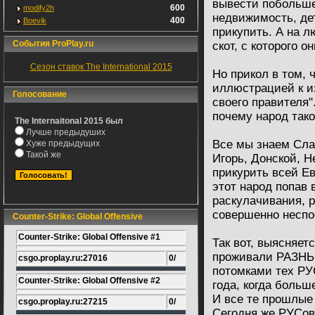
вывести побольше 
600
modify2h
недвижимость, дет
400
Boevik
прикупить. А на л
События ProPlay.ru
скот, с которого о
Сезон ставок The International 2015
Но прикол в том, 
иллюстрацией к и
Голосование
своего правителя"
почему народ так
The Internaitonal 2015 был
Лучше предыдуших
Все мы знаем Слав
Хуже предыдущих
Такой же
Игорь, Донской, Н
прикурить всей Ев
этот народ попав 
раскулачивания, р
совершенно неспо
Counter-Strike: Global Offensive
Counter-Strike: Global Offensive #1
Так вот, выясняет
проживали РАЗНЫ
csgo.proplay.ru:27016
0/
потомками тех РУ
Counter-Strike: Global Offensive #2
года, когда больш
И все те прошлые
csgo.proplay.ru:27215
0/
Сегодня же РУСов 