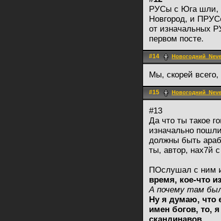
РУСы с Юга шли, ч
Новгород, и ПРУС
от изначальных Р
первом посте.
#14
Новогодний_Nev
Мы, скорей всего
#15
Новогодний_Nev
#13
Да что ты такое 
изначально пошли
должны быть араб
ты, автор, нах7й 
ПОслушал с ним ин
время, кое-что и
А почему там был
Ну я думаю, что
имен богов, то, 
скандинавов