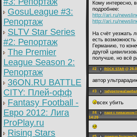
#3: Репортаж
Кому интересно, в
подробнее:
GosuLeague #3:
http://ari.ru/newsli
Репортаж
http://ari.ru/newsli
SLTV Star Series
На счёт уезжать л
есть возможность
#2: Репортаж
Германию, то коне
The Premier
другой цивилизов
получше, но всё 
League Season 2:
#2
@ 26.0
ROCK STAR
Репортаж
36ON.RU BATTLE
автор ультраради
CITY: Плей-офф
#3
табуреточка[заеба
Fantasy Football -
всех убить
Евро 2012: Лига
#4
паря с пивасиком 
14:29
ProPlay.ru
Rising Stars
#5
лучевая болезнь[в