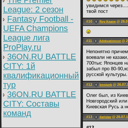
The Premier
увидимся через...
League: 2 cезон
твой пост
Fantasy Football -
#10
@ 26.0
Roy Keane
UEFA Champions
League лига
#11
@ 2
Adekvativnost
ProPlay.ru
Непонятно причем
36ON.RU BATTLE
воевали не казаки
700тыс Японцев н
CITY: 1й
забыл про 80-90,к
квалификационный
русской культуры.
тур
#12
@ 26.07.
boojunk
36ON.RU BATTLE
Олег был, из Киев
Новгородский или
CITY: Составы
Киевская Русь а н
команд
#13
@ 26.07.1
darislav
#12