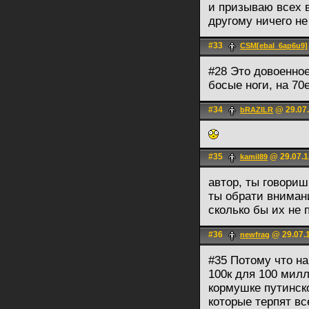
и призываю всех в
другому ничего не
#33
CSM[ebal_6ap6u9]
#28 Это довоенно
босые ноги, на 70
#34
@ 29.07.
bRAZILR
#35
@ 29.07.1
kamil89
автор, ты говориш
ты обрати внимани
сколько бы их не 
#36
@ 29.07.1
newfrag
#35 Потому что на
100к для 100 мил
кормушке путинск
которые терпят в