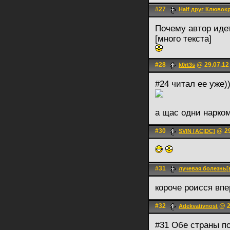
#27
Half друг Клювок
Почему автор идет
[много текста]
#28
@ 29.07.12
k0rt3s
#24 читал ее уже)
а щас одни нарком
#30
@ 29
SVIN [AC|DC]
#31
лучевая болезнь[
короче роисся вп
#32
@ 2
Adekvativnost
#31 Обе страны п