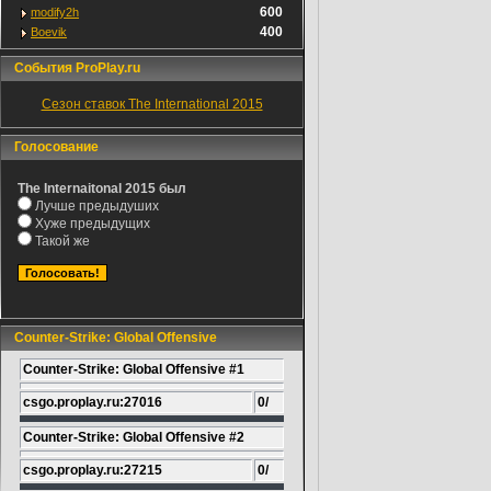
600
modify2h
400
Boevik
События ProPlay.ru
Сезон ставок The International 2015
Голосование
The Internaitonal 2015 был
Лучше предыдуших
Хуже предыдущих
Такой же
Counter-Strike: Global Offensive
Counter-Strike: Global Offensive #1
csgo.proplay.ru:27016
0/
Counter-Strike: Global Offensive #2
csgo.proplay.ru:27215
0/