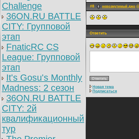
Challenge
#8
@
невозмутимый джо
36ON.RU BATTLE
CITY: Групповой
Ответить
этап
FnaticRC CS
League: Групповой
этап
It's Gosu's Monthly
Madness: 2 сезон
Новая тема
Подписаться
36ON.RU BATTLE
CITY: 2й
квалификационный
тур