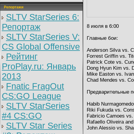
Репортажи
SLTV StarSeries 6:
Репортаж
8 июля в 6:00
SLTV StarSeries V:
Главные бои:
CS Global Offensive
Anderson Silva vs. 
Рейтинг
Forrest Griffin vs. Ti
Patrick Cote vs. Cun
ProPlay.ru: Январь
Dong Hyun Kim vs. 
Mike Easton vs. Ivan
2013
Chad Mendes vs. Co
Fnatic FragOut
Предварительные п
CS:GO League
SLTV StarSeries
Habib Nurmagomedov
Riki Fukuda vs. Cons
#4 CS:GO
Fabricio Camoes vs. 
Rafaello Oliveira and
SLTV Star Series
John Alessio vs. Sha