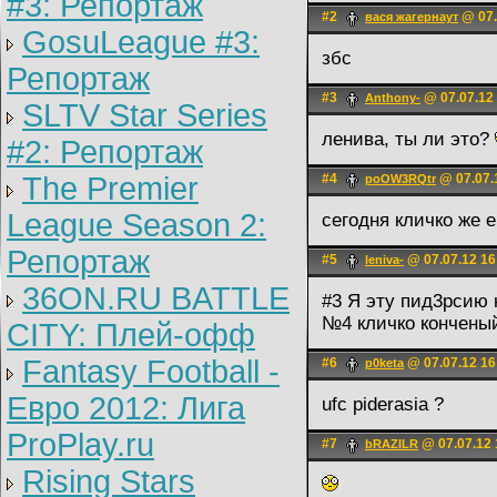
#3: Репортаж
#2
@ 07.
вася жагернаут
GosuLeague #3:
збс
Репортаж
#3
@ 07.07.12
Anthony-
SLTV Star Series
ленива, ты ли это?
#2: Репортаж
The Premier
#4
@ 07.07.
poOW3RQtr
League Season 2:
сегодня кличко же 
Репортаж
#5
@ 07.07.12 16
leniva-
36ON.RU BATTLE
#3 Я эту пид3рсию
№4 кличко кончены
CITY: Плей-офф
Fantasy Football -
#6
@ 07.07.12 16
p0keta
Евро 2012: Лига
ufc piderasia ?
ProPlay.ru
#7
@ 07.07.12 
bRAZILR
Rising Stars