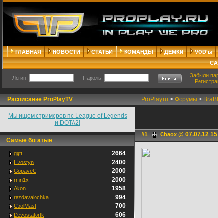
ГЛАВНАЯ
НОВОСТИ
СТАТЬИ
КОМАНДЫ
ДЕМКИ
VOD'ы
СА
Забыли па
Логин:
Пароль:
Регистра
Расписание ProPlayTV
ProPlay.ru
>
Форумы
>
BraB
Мы ищем стримеров по League of Legends
и DOTA2!
#1
@ 07.07.12 15
Chaox
Самые богатые
2664
ggtt
2400
Hvostyn
2000
GopaveC
2000
rmn1x
1958
Akon
994
razdavalochka
700
CoolMast
606
Devostatortk