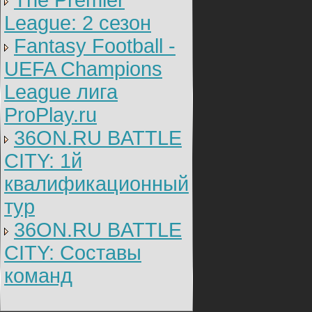
The Premier
League: 2 cезон
Fantasy Football -
UEFA Champions
League лига
ProPlay.ru
36ON.RU BATTLE
CITY: 1й
квалификационный
тур
36ON.RU BATTLE
CITY: Составы
команд