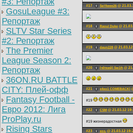
#3: Репортаж
#17
@ 21.03.
SpYkeee26
GosuLeague #3:
Репортаж
#18
@ 21.03.
Raoul Duke
SLTV Star Series
#2: Репортаж
#19
@ 21.03.12
daun228
The Premier
League Season 2:
Репортаж
#20
@ 21.
[ч0ткий] Sw1ft
36ON.RU BATTLE
CITY: Плей-офф
#21
@
x4xo1 COMEBACK]
Fantasy Football -
#19
Евро 2012: Лига
#22
@ 21.03.12 19
CSM
ProPlay.ru
#19 жизнерадостная
Rising Stars
#23
@ 21.03.12 19:
хоз.