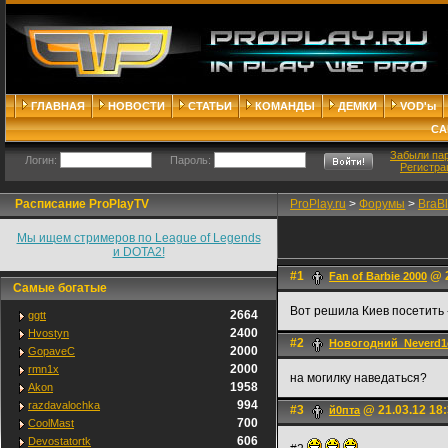
ГЛАВНАЯ
НОВОСТИ
СТАТЬИ
КОМАНДЫ
ДЕМКИ
VOD'ы
СА
Забыли па
Логин:
Пароль:
Регистра
Расписание ProPlayTV
ProPlay.ru
>
Форумы
>
BraB
Мы ищем стримеров по League of Legends
и DOTA2!
#1
@ 2
Fan of Barbie 2000
Самые богатые
Вот решила Киев посетить 
2664
ggtt
2400
Hvostyn
#2
Новогодний_Neverd
2000
GopaveC
2000
rmn1x
на могилку наведаться?
1958
Akon
994
razdavalochka
#3
@ 21.03.12 18
й0пта
700
CoolMast
606
Devostatortk