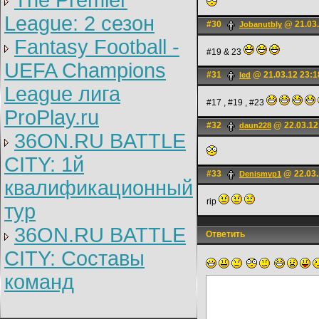
The Premier
League: 2 cезон
#30
@ 21.03.
JobanutbIy
Fantasy Football -
#19 & 23
UEFA Champions
#31
@ 21.03.12 23:1
led
League лига
#17 , #19 , #23
ProPlay.ru
#32
@ 22.03.12
daun228
36ON.RU BATTLE
CITY: 1й
#33
@ 22.03.
Denismvp1
квалификационный
rip
тур
36ON.RU BATTLE
Ответить
CITY: Составы
команд