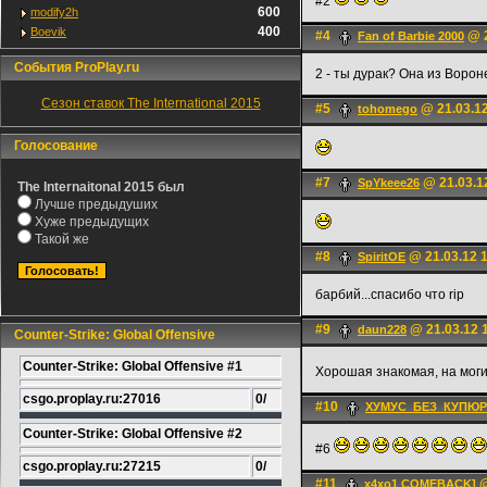
#2
600
modify2h
400
Boevik
#4
@ 2
Fan of Barbie 2000
События ProPlay.ru
2 - ты дурак? Она из Ворон
Сезон ставок The International 2015
#5
@ 21.03.12
tohomego
Голосование
#7
@ 21.03.1
SpYkeee26
The Internaitonal 2015 был
Лучше предыдуших
Хуже предыдущих
Такой же
#8
@ 21.03.12 
SpiritOE
барбий...спасибо что rip
#9
@ 21.03.12 
daun228
Counter-Strike: Global Offensive
Counter-Strike: Global Offensive #1
Хорошая знакомая, на могил
csgo.proplay.ru:27016
0/
#10
ХУМУС_БЕЗ_КУПЮР
Counter-Strike: Global Offensive #2
#6
csgo.proplay.ru:27215
0/
#11
@
x4xo1 COMEBACK]