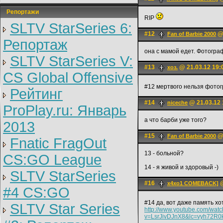
Репортажи
RIP
SLTV StarSeries 6:
#12
@ 
Fan of Barbie 2000
Репортаж
она с мамой едет. Фотогра
SLTV StarSeries V:
#13
@ 21.03.12 19:
хоз.
CS Global Offensive
#12 мертвого нельзя фото
Рейтинг
#14
@ 21.03.12 
niceche
ProPlay.ru: Январь
а что барби уже того?
2013
#15
@ 
Fan of Barbie 2000
Fnatic FragOut
13 - больной?
CS:GO League
14 - я живой и здоровый -)
SLTV StarSeries
#16
@
x4xo1 COMEBACK]
#4 CS:GO
#14 да, вот даже память хо
SLTV Star Series
http://www.youtube.com/wat
v=LsrJivDJnX8&lc=vyh72R0