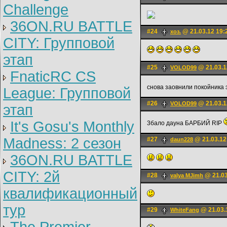
Challenge
36ON.RU BATTLE
#24
@ 21.03.12 19:
хоз.
CITY: Групповой
этап
#25
@ 21.03.1
VOLOD99
FnaticRC CS
снова заовнили покойника 
League: Групповой
#26
@ 21.03.1
VOLOD99
этап
It's Gosu's Monthly
3бало дауна БАРБИЙ RIP
Madness: 2 сезон
#27
@ 21.03.12
daun228
36ON.RU BATTLE
CITY: 2й
#28
@ 21.03
valya MJimh
квалификационный
тур
#29
@ 21.03.
WhiteFаng