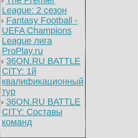
The Premier
League: 2 cезон
Fantasy Football -
UEFA Champions
League лига
ProPlay.ru
36ON.RU BATTLE
CITY: 1й
квалификационный
тур
36ON.RU BATTLE
CITY: Составы
команд