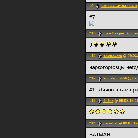
#9
CAPSLOCKUSERZOR
#7
#10
npocTou pycckuu n
9
#11
@ 09.03.
1234567856
наркоторговцы нег
#12
@ 09.
komakoma555
#11 Лично я там ср
#13
@ 09.03.12 1
4o7ok
#14
@ 09.03.12
pereshel
BATMAH