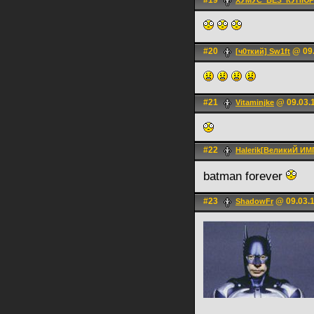
#19
ХУМУС_БЕЗ_КУПЮР
#20
@ 09.
[ч0ткий] Sw1ft
#21
@ 09.03.1
Vitaminjke
#22
Halerik[ВеликиЙ И
batman forever
#23
@ 09.03.1
ShadowFr