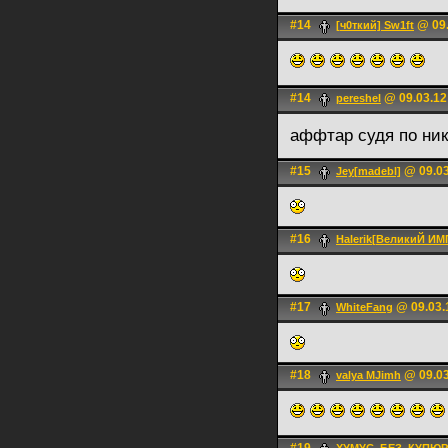
#14
@ 09.
[ч0ткий] Sw1ft
#14
@ 09.03.12
pereshel
аффтар судя по ни
#15
@ 09.03
Jey[madebl]
#16
Halerik[ВеликиЙ И
#17
@ 09.03.
WhiteFаng
#18
@ 09.03
valya MJimh