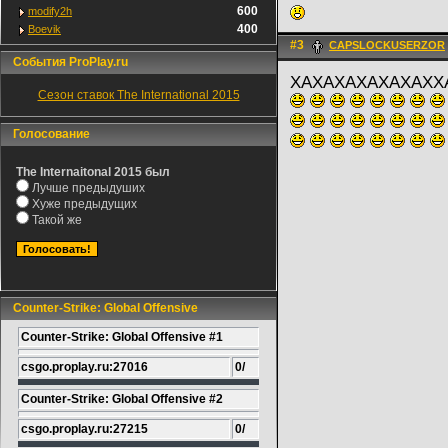
600
modify2h
400
Boevik
#3
CAPSLOCKUSERZOR
События ProPlay.ru
ХАХАХАХАХАХАХХ
Сезон ставок The International 2015
Голосование
The Internaitonal 2015 был
Лучше предыдуших
Хуже предыдущих
Такой же
Counter-Strike: Global Offensive
Counter-Strike: Global Offensive #1
csgo.proplay.ru:27016
0/
Counter-Strike: Global Offensive #2
csgo.proplay.ru:27215
0/