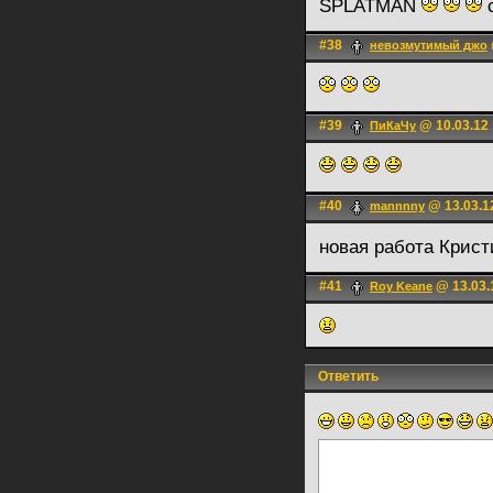
SPLATMAN
с
#38
невозмутимый джо
#39
@ 10.03.12 
ПиКаЧу
#40
@ 13.03.1
mannnny
новая работа Крис
#41
@ 13.03.
Roy Keane
Ответить