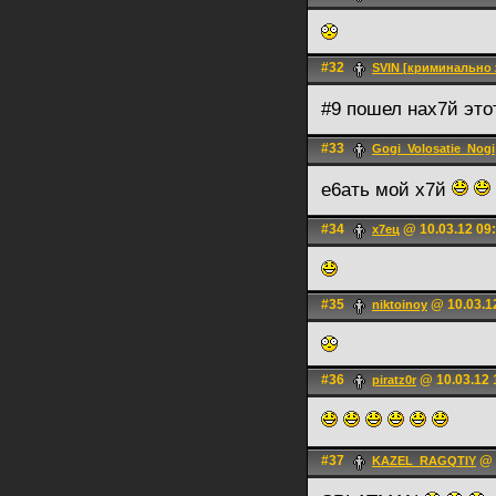
#32
SVIN [криминально
#9 пошел нах7й это
#33
Gogi_Volosatie_Nogi
е6ать мой х7й
#34
@ 10.03.12 09
х7ец
#35
@ 10.03.1
niktoinoy
#36
@ 10.03.12 
piratz0r
#37
@ 
KAZEL_RAGQTIY