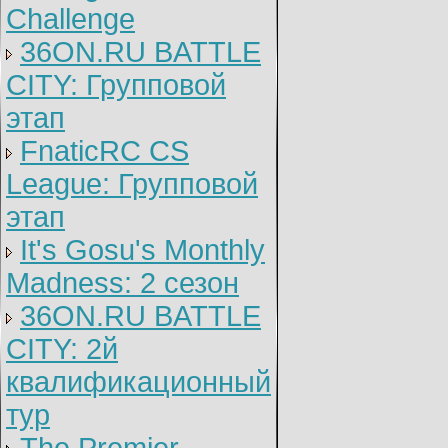
Challenge
36ON.RU BATTLE
CITY: Групповой
этап
FnaticRC CS
League: Групповой
этап
It's Gosu's Monthly
Madness: 2 сезон
36ON.RU BATTLE
CITY: 2й
квалификационный
тур