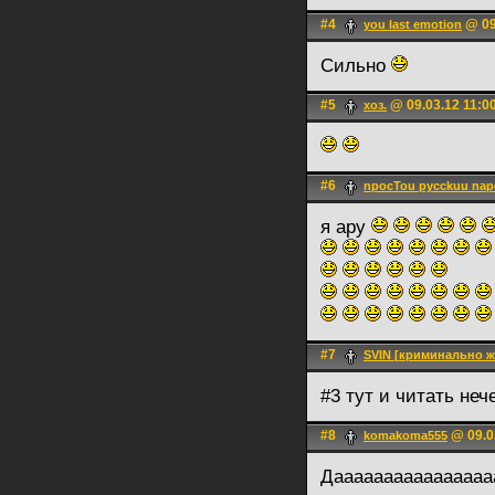
#4
@ 09
you last emotion
Сильно
#5
@ 09.03.12 11:0
хоз.
#6
npocTou pycckuu na
я ару
#7
SVIN [криминально ж
#3 тут и читать неч
#8
@ 09.0
komakoma555
Дааааааааааааааааа