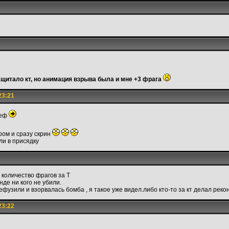
ащитало кт, но анимация взрыва была и мне +3 фрага
23:21
деф
ором и сразу скрин
ли в присядку
количество фрагов за Т
нде ни кого не убили.
фузили и взорвалась бомба , я такое уже видел.либо кто-то за кт делал реко
23:22