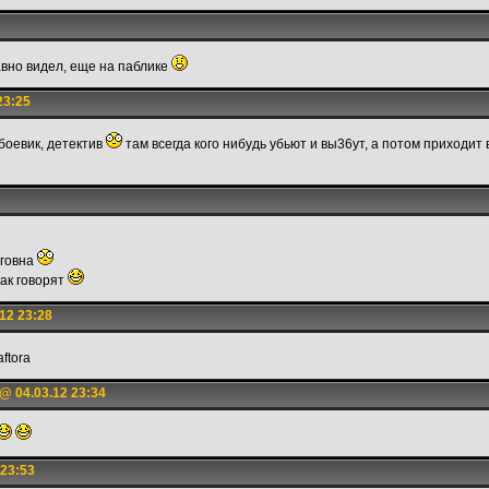
авно видел, еще на паблике
23:25
боевик, детектив
там всегда кого нибудь убьют и вы36ут, а потом приходит 
 говна
так говорят
12 23:28
aftora
@ 04.03.12 23:34
 23:53