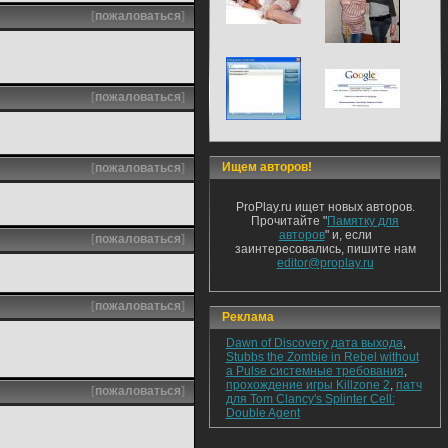
[
пожаловаться
]
[
пожаловаться
]
Ищем авторов!
[
пожаловаться
]
ProPlay.ru ищет новых авторов.
Прочитайте "
Памятку для
авторов
" и, если
[
пожаловаться
]
заинтересовались, пишите нам
editor@proplay.ru
[
пожаловаться
]
Реклама
Dawn of Discovery дата выхода
,
Stubbs the Zombie in Rebel without
a Pulse системные требования
,
прохождение игры Killzone 2
,
патч
[
пожаловаться
]
для Tom Clancy's Splinter Cell:
Double Agent