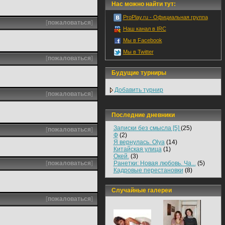
Нас можно найти тут:
ProPlay.ru - Официальная группа
[
пожаловаться
]
Наш канал в IRC
Мы в Facebook
Мы в Twitter
[
пожаловаться
]
Будущие турниры
Добавить турнир
[
пожаловаться
]
Последние дневники
Записки без смысла [5]
(25)
[
пожаловаться
]
Ф
(2)
Я вернулась. Olya
(14)
Китайская улица
(1)
Окей.
(3)
[
пожаловаться
]
Ранетки: Новая любовь. Ча...
(5)
Кадровые перестановки
(8)
Случайные галереи
[
пожаловаться
]