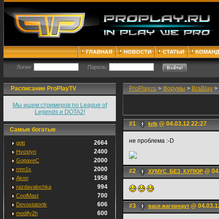
ГЛАВНАЯ
НОВОСТИ
СТАТЬИ
КОМАН
Логин:
Пароль:
Расписание ProPlayTV
ProPlay.ru
>
Форумы
>
BraBlay
>
Мы ищем стримеров по League of
Legends и DOTA2!
#1
@ 04.03.12 22:27
krlk
Самые богатые
не проблема :-D
2664
ggtt
2400
Hvostyn
2000
GopaveC
2000
rmn1x
#2
@ 04.
ХУМУС_БЕЗ_КУПЮР
1958
Akon
994
razdavalochka
700
CoolMast
606
Devostatortk
#3
@ 04.03.1
вася жагернаут
600
modify2h