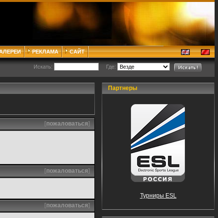
ГАЛЕРЕИ
РЕКЛАМА
САЙТ
Искать:
Где:
Партнеры
[
пожаловаться
]
[
пожаловаться
]
Турниры ESL
[
пожаловаться
]