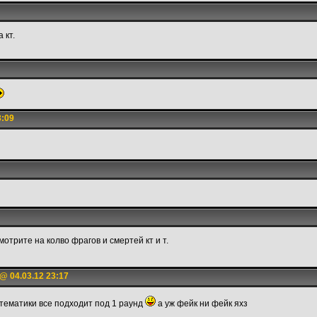
 кт.
3:09
мотрите на колво фрагов и смертей кт и т.
@ 04.03.12 23:17
атематики все подходит под 1 раунд
а уж фейк ни фейк яхз