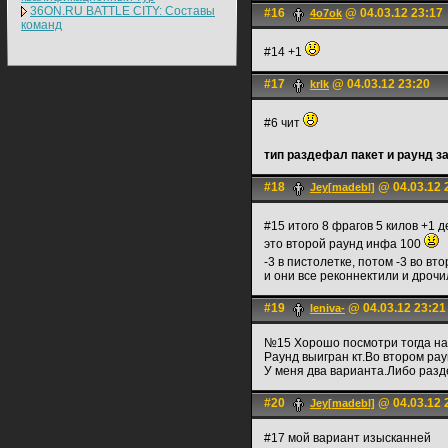
36ON.RU BATTLE CITY: Составы
#16
@ 04.03.12 23:17
4o7ok
команд
#14 +1
#17
@ 04.03.12 23:20
krlk
#6 чит
тип раздефал пакет и раунд з
#18
@ 04.03.12 
Jey[madebl]
#15 итого 8 фрагов 5 килов +1 
это второй раунд инфа 100
-3 в пистолетке, потом -3 во вт
и они все реконнектили и дрочи
#19
@ 04.03.12 23:21
leniva-
№15 Хорошо посмотри тогда на 
Раунд выигран кт.Во втором рау
У меня два варианта.Либо разде
#20
@ 04.03.12 
Jey[madebl]
#17 мой вариант изысканней