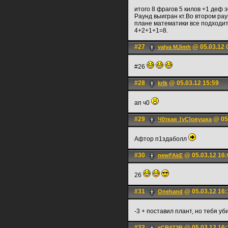
итого 8 фрагов 5 килов +1 деф 
Раунд выигран кт.Во втором раун
плане математики все подходит 
4+2+1+1=8.
#27
@ 05.03.12 
valya MJimh
#26
#28
@ 05.03.12 15:59
krlk
ап ч0
#29
@ 05.
Ч0ткая_[уС]овушка
Афтор п1здаболл
#30
@ 05.03.12 16:
newFAkE
26
#31
@ 05.03.12 16:
Onehand
-3 + поставил плант, но тебя у
#32
@ 05.03.12 16:
xCR4Z3R