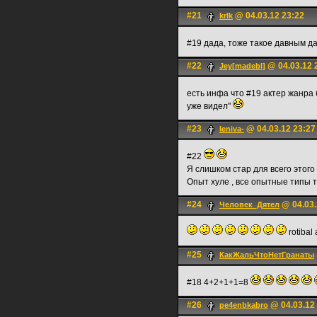
#21
@ 04.03.12 23:22
krlk
#19 дада, тоже такое давным д
#22
@ 04.03.12 
Jey[madebl]
есть инфа что #19 актер жанра 
уже видел"
#23
@ 04.03.12 23:27
leniva-
#22
Я слишком стар для всего этого
Опыт хуле , все опытные типы 
#24
@ 04.03.
Человек_Дятел
rotibal 
#25
КакЖальЧтоНетГранаты
#18 4+2+1+1=8
#26
@ 04.03.12
pe4enbkabro