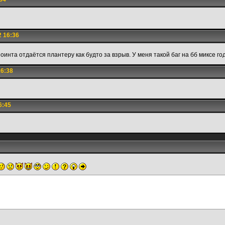
2 16:36
оинта отдаётся плантеру как будто за взрыв. У меня такой баг на бб миксе г
16:38
6:45