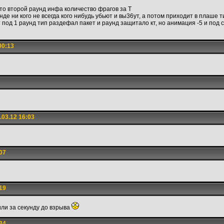
это второй раунд инфа количество фрагов за Т
де ни кого не всегда кого нибудь убьют и вы36ут, а потом приходит в плаше ти
под 1 раунд тип раздефал пакет и раунд защитало кт, но анимация -5 и под с
00:13
03.12 16:03
07
19
били за секунду до взрыва
34