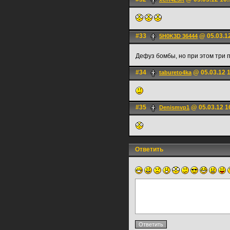
#33
@ 05.03.1
5H0K3D 36444
Дефуз бомбы, но при этом три п
#34
@ 05.03.12 
tabureto4ka
#35
@ 05.03.12 1
Denismvp1
Ответить