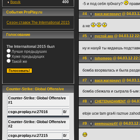
400
Boevik
-5 и под себя гр0нату?
прави
События ProPlay.ru
#4
@ 04.03.1
вася жагернаут
Сезон ставок The International 2015
а не
Голосование
#5
@ 04.03.12 22
пустой акк
The Internaitonal 2015 был
ну и нахуй ты кидаешь подстав
Лучше предыдуших
Хуже предыдущих
#6
@ 04.03.12 22:
tohomego
Такой же
бомба взорвалась и была раз
#7
@ 04.03.1
вася жагернаут
Counter-Strike: Global Offensive
бомба сбежала и сыграла 6-ым 
Counter-Strike: Global Offensive
#8
@ 04.03
CHETENADAMENT
#1
csgo.proplay.ru:27016
0/
etoje ucw tam gra4i raznue zaho
Counter-Strike: Global Offensive
#9
@ 04.03.12 
peemouzez4Y
#2
csgo.proplay.ru:27215
0/