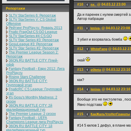
#10
@ 04.03.12 23:00
nx_
Репортажи
Да и паренек с нулем смертей за
SLTV StarSeries 6: Репортаж
Автор пабрацки
SLTV StarSeries V: CS Global
Offensive
Рейтинг ProPlay.ru: Январь 2013
#11
@ 04.03.12 23:08
leniva-
Fnatic FragOut CS:GO League
SLTV StarSeries #4 CS:GO
3 убил и взорвалась бомба
SLTV Star Series #3: Репортаж
GosuLeague #3: Репортаж
SLTV Star Series #2: Репортаж
#12
@ 04.03.12 2
WhiteFаng
The Premier League Season 2:
Репортаж
окай
36ON.RU BATTLE CITY: Плей-
офф
Fantasy Football - Евро 2012: Лига
#13
@ 04.03.12 23:10
p0keta
ProPlay.ru
Rising Stars Challenge
как?
36ON.RU BATTLE CITY:
Групповой этап
FnaticRC CS League: Групповой
#14
@ 04.03.12 23:10
leniva-
этап
It's Gosu's Monthly Madness: 2
Вообще это не пистолетка , пос
сезон
Явно подстава
36ON.RU BATTLE CITY: 2й
квалификационный тур
The Premier League: 2 cезон
#15
КакЖальЧтоНетГранаты
Fantasy Football - UEFA
Champions League лига ProPlay.ru
#14 5 килов 1 дефуз, в плане м
36ON.RU BATTLE CITY: 1й
квалификационный тур