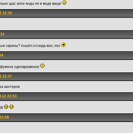
льно щас хепи энды не в моде ваще
2 22:30
:33
ные скрины? пошёл отсюда вон, пес
34
дефужена одновременно
2 22:37
за кантеров
.12 22:53
d9t
22:58