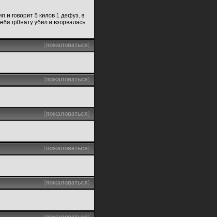
п и говорит 5 килов 1 дефуз, в
ебя гр0нату убил и взорвалась
[
пожаловаться
]
[
пожаловаться
]
[
пожаловаться
]
[
пожаловаться
]
[
пожаловаться
]