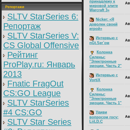
принадлежу к
Ав
мировой элите
Репортажи
Warcraft 3»
SLTV StarSeries 6:
Nicker: «Я
Репортаж
Ав
доволен своей
игрой»
SLTV StarSeries V:
Интервью с
Ав
nGt.Ser`ом
CS Global Offensive
Колонка
Рейтинг
Cилены:
Ав
"Электронные
ProPlay.ru: Январь
эмоции. Часть 2"
2013
Интервью с
Ав
VortiX
Fnatic FragOut
Колонка
CS:GO League
Cилены:
Ав
"Электронные
SLTV StarSeries
эмоции. Часть 1"
#4 CS:GO
Удиви
Ав
вопросом госу:
SLTV Star Series
LiiLD.C