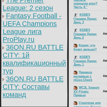
The Premier
хорошую игру?
League: 2 cезон
Часть 4."
Fantasy Football -
KODE5
Ав
Глазами Люми:
UEFA Champions
День 3
League лига
KODE5
Ав
Глазами Люми:
ProPlay.ru
День 2
36ON.RU BATTLE
Корея: что
Ав
будет дальше?
CITY: 1й
KODE5
Ав
Глазами Люми:
квалификационный
День 1
тур
Перевод
Ав
интервью с
36ON.RU BATTLE
nGize.Check
CITY: Составы
WC3L Season
Ав
XV Finals:
команд
Превью
Стратегии для
новичков: Башни