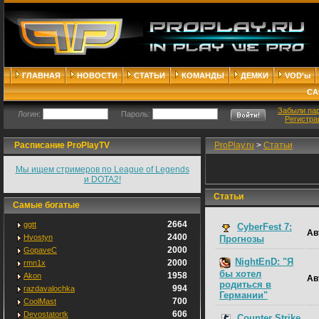
ГЛАВНАЯ
НОВОСТИ
СТАТЬИ
КОМАНДЫ
ДЕМКИ
VOD'ы
СА
Забыли па
Логин:
Пароль:
Регистра
Расписание ProPlayTV
ProPlay.ru
>
Статьи
Мы ищем стримеров по League of Legends
и DOTA2!
Статьи
Самые богатые
2664
ggtt
СyberFest 7:
Ав
2400
Hvostyn
Прогнозы
2000
GopaveC
NightEnD: "Я
2000
rmn1x
бы хотел
1958
Akon
Ав
родиться в
994
razdavalochka
Германии"
700
CoolMast
606
Devostatortk
Counter Strike