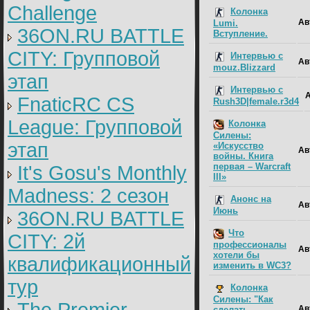
Challenge
Колонка
Ав
Lumi.
36ON.RU BATTLE
Вступление.
CITY: Групповой
Интервью с
Ав
mouz.Blizzard
этап
Интервью с
FnaticRC CS
Rush3D|female.r3d4
League: Групповой
Колонка
Силены:
этап
«Искусство
Ав
войны. Книга
первая – Warcraft
It's Gosu's Monthly
III»
Madness: 2 сезон
Анонс на
Ав
Июнь
36ON.RU BATTLE
Что
CITY: 2й
профессионалы
Ав
хотели бы
квалификационный
изменить в WC3?
тур
Колонка
Силены: "Как
Ав
сделать