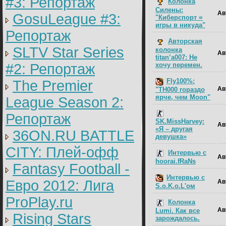
#3: Репортаж
Колонка
Cилены:
Ав
GosuLeague #3:
"Киберспорт =
игры в никуда"
Репортаж
Авторская
SLTV Star Series
колонка
Ав
titan’a007: Не
хочу перемен.
#2: Репортаж
Fly100%:
The Premier
Ав
"TH000 гораздо
ярче, чем Moon"
League Season 2:
Репортаж
SK.MissHarvey:
Ав
«Я – другая
36ON.RU BATTLE
девушка»
CITY: Плей-офф
Интервью с
Ав
hoorai.fRaNs
Fantasy Football -
Интервью с
Евро 2012: Лига
Ав
S.o.K.o.L'ом
ProPlay.ru
Колонка
Ав
Lumi. Как все
Rising Stars
зарождалось.