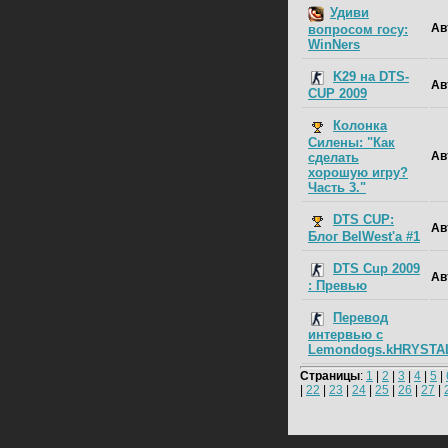
Удиви
Ав
вопросом госу:
WinNers
K29 на DTS-
Ав
CUP 2009
Колонка
Силены: "Как
Ав
сделать
хорошую игру?
Часть 3."
DTS CUP:
Ав
Блог BelWest'a #1
DTS Cup 2009
Ав
: Превью
Перевод
интервью с
Lemondogs.kHRYSTA
Страницы
:
1
|
2
|
3
|
4
|
5
|
|
22
|
23
|
24
|
25
|
26
|
27
|