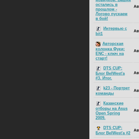
остались в
Ав
прошлом -
Логово пускаем
в бой!
Интервью с
Ав
bit1
Авторская
колонка Фуки:
Ав
ENC - ключ на
старт!
DTS CUP:
Ав
Блог BelWest'a
#3. Итог.
k23 - Портрет
Ав
команды
Казанские
отборы на Asus
Ав
Open Spring
2009.
DTS CUP:
Ав
Блог BelWest'a #2