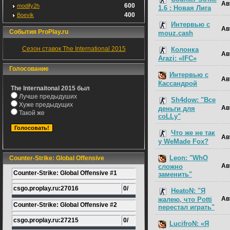
Ав
600
modify2h
1.6 : Новая Лига
400
Boevik
Интервью с
Ав
События ProPlay.ru
mouz.cash
Сезон ставок The International 2015
Колонка
Ав
Arazi: «IFC»
Голосование
Интервью с
Ав
Кассандрой
The Internaitonal 2015 был
Лучше предыдуших
Sh4dow: "Все
Хуже предыдущих
Ав
деньги для
Такой же
coLLy"
Что же не так
Ав
у WeMade Fox?
Leon: "WhO
Counter-Strike: Global Offensive
Ав
сложно
Counter-Strike: Global Offensive #1
заменить"
csgo.proplay.ru:27016
0/
HeatoN: "Я
Ав
жалею, что Potti
Counter-Strike: Global Offensive #2
перестал играть"
csgo.proplay.ru:27215
0/
LucifroN: «Я