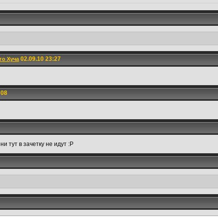
02.09.10 23:27
го Хуча
:08
ни тут в зачетку не идут :Р