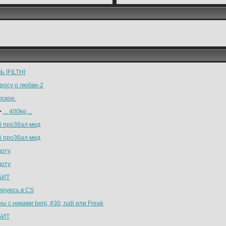
Ь [FILTH]
просу о любви-2
рское.
>
... 400kg ...
i про36ал мид
i про36ал мид
доту
доту
БИТ
ируюсь в СS
ы с никами benj, #30, rudi или Freak
БИТ