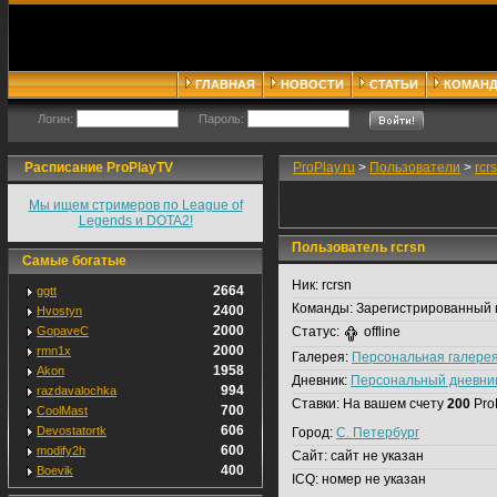
ГЛАВНАЯ
НОВОСТИ
СТАТЬИ
КОМАН
Логин:
Пароль:
Расписание ProPlayTV
ProPlay.ru
>
Пользователи
>
rcr
Мы ищем стримеров по League of
Legends и DOTA2!
Пользователь rcrsn
Самые богатые
Ник:
rcrsn
2664
ggtt
Команды:
Зарегистрированный 
2400
Hvostyn
2000
GopaveC
Статус:
offline
2000
rmn1x
Галерея:
Персональная галере
1958
Akon
Дневник:
Персональный дневни
994
razdavalochka
Ставки:
На вашем счету
200
Pro
700
CoolMast
606
Devostatortk
Город:
С. Петербург
600
modify2h
Сайт:
сайт не указан
400
Boevik
ICQ:
номер не указан