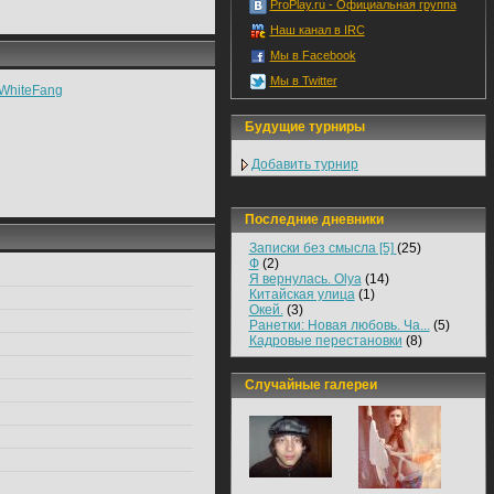
ProPlay.ru - Официальная группа
Наш канал в IRC
Мы в Facebook
Мы в Twitter
WhiteFаng
Будущие турниры
Добавить турнир
Последние дневники
Записки без смысла [5]
(25)
Ф
(2)
Я вернулась. Olya
(14)
Китайская улица
(1)
Окей.
(3)
Ранетки: Новая любовь. Ча...
(5)
Кадровые перестановки
(8)
Случайные галереи