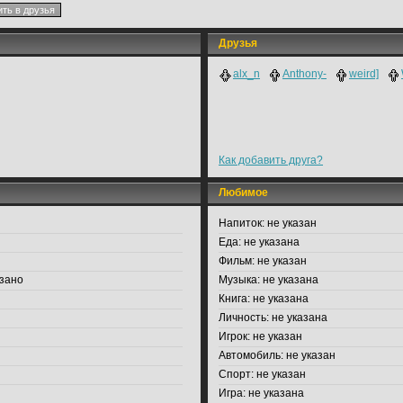
Друзья
alx_n
Anthony-
weird]
Как добавить друга?
Любимое
Напиток:
не указан
Еда:
не указана
Фильм:
не указан
зано
Музыка:
не указана
Книга:
не указана
Личность:
не указана
Игрок:
не указан
Автомобиль:
не указан
Спорт:
не указан
Игра:
не указана