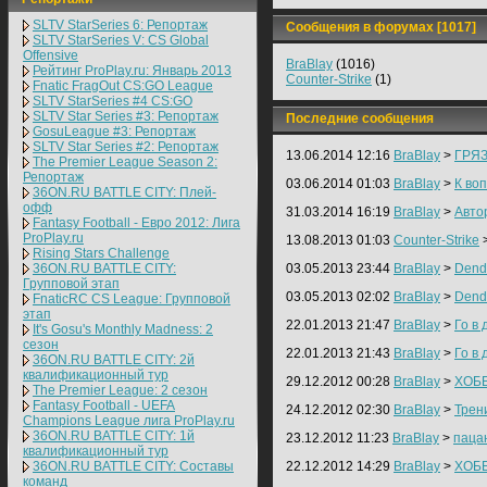
SLTV StarSeries 6: Репортаж
Сообщения в форумах [1017]
SLTV StarSeries V: CS Global
Offensive
BraBlay
(1016)
Рейтинг ProPlay.ru: Январь 2013
Counter-Strike
(1)
Fnatic FragOut CS:GO League
SLTV StarSeries #4 CS:GO
SLTV Star Series #3: Репортаж
Последние сообщения
GosuLeague #3: Репортаж
SLTV Star Series #2: Репортаж
13.06.2014 12:16
BraBlay
>
ГРЯЗ
The Premier League Season 2:
Репортаж
03.06.2014 01:03
BraBlay
>
К во
36ON.RU BATTLE CITY: Плей-
офф
31.03.2014 16:19
BraBlay
>
Авто
Fantasy Football - Евро 2012: Лига
ProPlay.ru
13.08.2013 01:03
Counter-Strike
Rising Stars Challenge
36ON.RU BATTLE CITY:
03.05.2013 23:44
BraBlay
>
Dend
Групповой этап
03.05.2013 02:02
BraBlay
>
Dend
FnaticRC CS League: Групповой
этап
22.01.2013 21:47
BraBlay
>
Го в 
It's Gosu's Monthly Madness: 2
сезон
22.01.2013 21:43
BraBlay
>
Го в 
36ON.RU BATTLE CITY: 2й
квалификационный тур
29.12.2012 00:28
BraBlay
>
ХОБ
The Premier League: 2 cезон
Fantasy Football - UEFA
24.12.2012 02:30
BraBlay
>
Трен
Champions League лига ProPlay.ru
36ON.RU BATTLE CITY: 1й
23.12.2012 11:23
BraBlay
>
пацан
квалификационный тур
36ON.RU BATTLE CITY: Составы
22.12.2012 14:29
BraBlay
>
ХОБ
команд