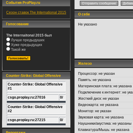
События ProPlay.ru
Сезон ставок The International 2015
О себе
Голосование
Не указано
The Internaitonal 2015 был
Лучше предыдуших
Хуже предыдущих
Такой же
Железо
Процессор:
не указан
Counter-Strike: Global Offensive
Память:
не указана
Counter-Strike: Global Offensive
Материнская плата:
не указана
#1
Подключение к интернет:
не ука
csgo.proplay.ru:27016
0/
Жесткий диск:
не указан
Видеокарта:
не указана
Counter-Strike: Global Offensive
#2
Монитор:
не указан
Звуковая карта:
не указана
csgo.proplay.ru:27215
0/
Наушники/акустика:
не указаны
Клавиатура/Мышь:
не указана
Репортажи