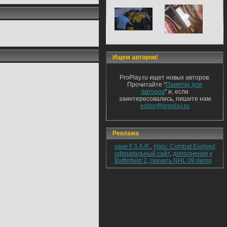
Ищем авторов!
ProPlay.ru ищет новых авторов.
Прочитайте "
Памятку для
авторов
" и, если
заинтересовались, пишите нам
editor@proplay.ru
Реклама
save F.3.A.R.
,
Halo: Combat Evolved
официальный сайт
,
дополнение к
Battlefield 2
,
скачать NHL 09 demo