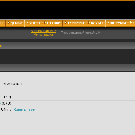
ДЫ
ДЕМКИ
VOD'ы
СТАВКИ
ТУРНИРЫ
КЛУБЫ
ФОРУМЫ
Забыли пароль?
Пользователей онлайн: 0
Регистрация
sn
пользователь
я
(0 / 0)
к
(0 / 0)
Рублей.
Ваши ставки