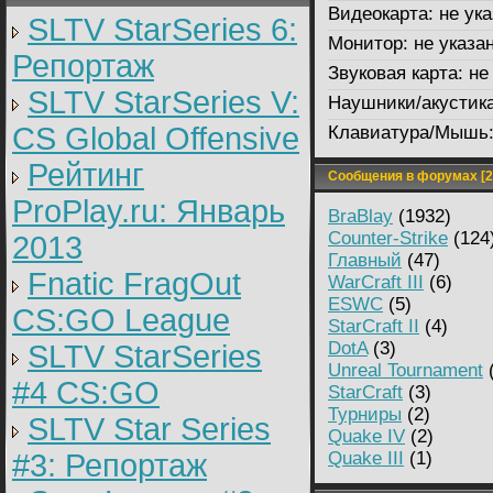
Видеокарта:
не ука
SLTV StarSeries 6:
Монитор:
не указа
Репортаж
Звуковая карта:
не 
SLTV StarSeries V:
Наушники/акустика
CS Global Offensive
Клавиатура/Мышь
Рейтинг
Сообщения в форумах [2
ProPlay.ru: Январь
BraBlay
(1932)
Counter-Strike
(124
2013
Главный
(47)
Fnatic FragOut
WarCraft III
(6)
ESWC
(5)
CS:GO League
StarCraft II
(4)
DotA
(3)
SLTV StarSeries
Unreal Tournament
(
#4 CS:GO
StarCraft
(3)
Турниры
(2)
SLTV Star Series
Quake IV
(2)
#3: Репортаж
Quake III
(1)