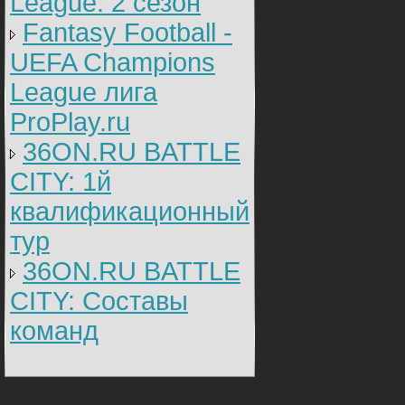
League: 2 cезон
Fantasy Football -
UEFA Champions
League лига
ProPlay.ru
36ON.RU BATTLE
CITY: 1й
квалификационный
тур
36ON.RU BATTLE
CITY: Составы
команд