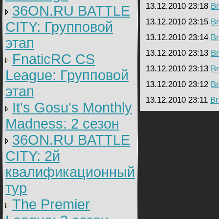
13.12.2010 23:18
Br
36ON.RU BATTLE
13.12.2010 23:15
Br
CITY: Групповой
13.12.2010 23:14
Br
этап
13.12.2010 23:13
Br
FnaticRC CS
13.12.2010 23:13
Br
League: Групповой
13.12.2010 23:12
Br
этап
13.12.2010 23:11
Br
It's Gosu's Monthly
Madness: 2 сезон
36ON.RU BATTLE
CITY: 2й
квалификационный
тур
The Premier