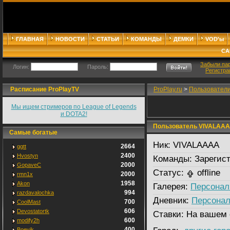
ГЛАВНАЯ
НОВОСТИ
СТАТЬИ
КОМАНДЫ
ДЕМКИ
VOD'ы
СА
Забыли па
Логин:
Пароль:
Регистра
Расписание ProPlayTV
ProPlay.ru
>
Пользовател
Мы ищем стримеров по League of Legends
и DOTA2!
Пользователь VIVALAA
Самые богатые
Ник:
VIVALAAAA
2664
ggtt
2400
Hvostyn
Команды:
Зарегист
2000
GopaveC
Статус:
offline
2000
rmn1x
1958
Akon
Галерея:
Персонал
994
razdavalochka
Дневник:
Персонал
700
CoolMast
606
Devostatortk
Ставки:
На вашем 
600
modify2h
400
Boevik