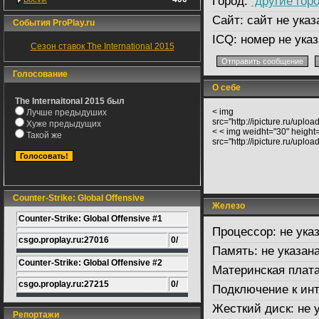
Город:
другие гор
Сайт:
сайт не указ
События ProPlay.ru
ICQ:
номер не указ
Сезон ставок The International 2015
Голосование
О себе
The Internaitonal 2015 был
< img
Лучше предыдуших
src="http://ipicture.ru/upl
Хуже предыдущих
< < img weidht="30" height
Такой же
src="http://ipicture.ru/upl
Counter-Strike: Global Offensive
Железо
Counter-Strike: Global Offensive #1
Процессор:
не ука
csgo.proplay.ru:27016
0/
Память:
не указан
Counter-Strike: Global Offensive #2
Материнская плата
csgo.proplay.ru:27215
0/
Подключение к инт
Жесткий диск:
не 
Репортажи