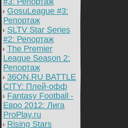
#3: Репортаж
GosuLeague #3:
Репортаж
SLTV Star Series
#2: Репортаж
The Premier
League Season 2:
Репортаж
36ON.RU BATTLE
CITY: Плей-офф
Fantasy Football -
Евро 2012: Лига
ProPlay.ru
Rising Stars