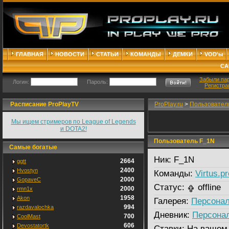
ГЛАВНАЯ
НОВОСТИ
СТАТЬИ
КОМАНДЫ
ДЕМКИ
VOD'ы
СА
Забыли па
Логин:
Пароль:
Регистра
Расписание ProPlayTV
ProPlay.ru
>
Пользовател
Мы ищем стримеров по League of Legends
и DOTA2!
Пользователь F_1N
Самые богатые
Ник:
F_1N
2664
ggtt
2400
Hvostyn
Команды:
Virtus.pr
2000
GopaveC
Статус:
offline
2000
rmn1x
1958
Akon
Галерея:
Персонал
994
razdavalochka
Дневник:
Персона
700
CoolMast
606
Devostatortk
Ставки:
На вашем