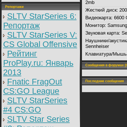
2mb
Репортажи
Жесткий диск:
20
SLTV StarSeries 6:
Видеокарта:
6600 
Репортаж
Монитор:
Samsun
SLTV StarSeries V:
Звуковая карта:
Se
Наушники/акустик
CS Global Offensive
Sennheiser
Рейтинг
Клавиатура/Мышь
ProPlay.ru: Январь
Сообщения в форумах [0
2013
Fnatic FragOut
Последние сообщения
CS:GO League
SLTV StarSeries
#4 CS:GO
SLTV Star Series