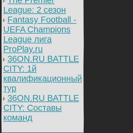
The Premier
League: 2 cезон
Fantasy Football -
UEFA Champions
League лига
ProPlay.ru
36ON.RU BATTLE
CITY: 1й
квалификационный
тур
36ON.RU BATTLE
CITY: Составы
команд