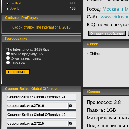
600
modify2h
400
Город:
Москва и 
Boevik
Сайт:
www.virtusp
События ProPlay.ru
ICQ:
номер не ука
Сезон ставок The International 2015
Голосование
О себе
The Internaitonal 2015 был
hiGhtime
Лучше предыдуших
Хуже предыдущих
Такой же
Counter-Strike: Global Offensive
Железо
Counter-Strike: Global Offensive #1
Процессор:
3.8
csgo.proplay.ru:27016
0/
Память:
1GB
Counter-Strike: Global Offensive #2
Материнская плат
csgo.proplay.ru:27215
0/
Подключение к ин