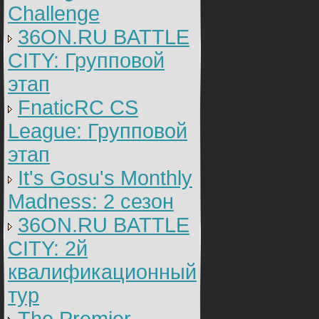
Challenge
36ON.RU BATTLE
CITY: Групповой
этап
FnaticRC CS
League: Групповой
этап
It's Gosu's Monthly
Madness: 2 сезон
36ON.RU BATTLE
CITY: 2й
квалификационный
тур