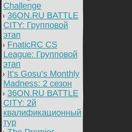
Challenge
36ON.RU BATTLE
CITY: Групповой
этап
FnaticRC CS
League: Групповой
этап
It's Gosu's Monthly
Madness: 2 сезон
36ON.RU BATTLE
CITY: 2й
квалификационный
тур