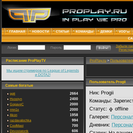
ГЛАВНАЯ
НОВОСТИ
СТАТЬИ
КОМАНДЫ
ДЕМКИ
VOD'ы
СА
Забыли па
Логин:
Пароль:
Регистра
Расписание ProPlayTV
ProPlay.ru
>
Пользовател
Мы ищем стримеров по League of Legends
и DOTA2!
Пользователь Progii
Самые богатые
Ник:
Progii
2664
ggtt
2400
Hvostyn
Команды:
Зарегис
2000
GopaveC
Статус:
offline
2000
rmn1x
1958
Akon
Галерея:
Персонал
994
razdavalochka
Дневник:
Персона
700
CoolMast
606
Devostatortk
Ставки:
На вашем