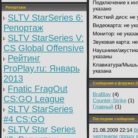
Подключение к ин
Репортажи
указано
SLTV StarSeries 6:
Жесткий диск:
не 
Видеокарта:
не ук
Репортаж
Монитор:
не указа
SLTV StarSeries V:
Звуковая карта:
не
CS Global Offensive
Наушники/акустик
Рейтинг
указаны
Клавиатура/Мышь
ProPlay.ru: Январь
указана
2013
Сообщения в форумах [6
Fnatic FragOut
BraBlay
(4)
CS:GO League
Counter-Strike
(1)
Главный
(1)
SLTV StarSeries
#4 CS:GO
Последние сообщения
SLTV Star Series
21.08.2009 22:14
B
чертенком прошу 