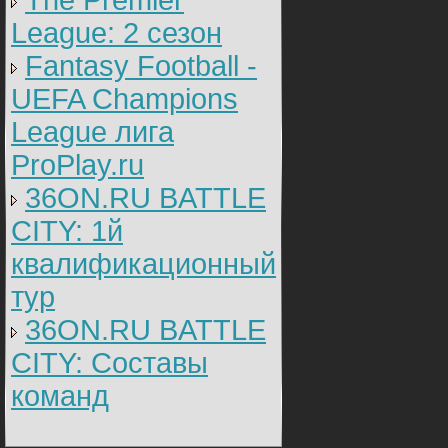
The Premier
League: 2 cезон
Fantasy Football -
UEFA Champions
League лига
ProPlay.ru
36ON.RU BATTLE
CITY: 1й
квалификационный
тур
36ON.RU BATTLE
CITY: Составы
команд