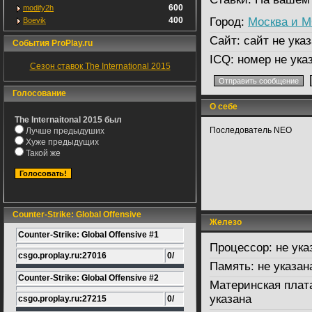
600
modify2h
400
Город:
Москва и 
Boevik
Сайт:
сайт не указ
События ProPlay.ru
ICQ:
номер не ука
Сезон ставок The International 2015
Голосование
О себе
The Internaitonal 2015 был
Последователь NEO
Лучше предыдуших
Хуже предыдущих
Такой же
Counter-Strike: Global Offensive
Железо
Counter-Strike: Global Offensive #1
Процессор:
не ука
csgo.proplay.ru:27016
0/
Память:
не указан
Counter-Strike: Global Offensive #2
Материнская плат
указана
csgo.proplay.ru:27215
0/