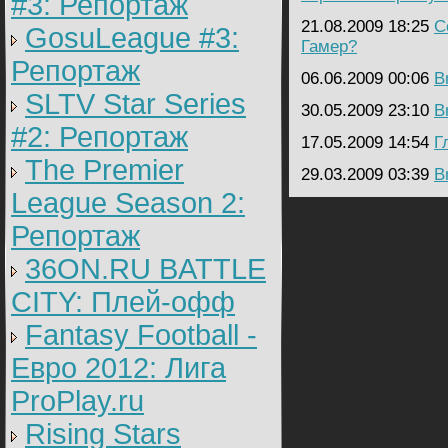
#3: Репортаж
21.08.2009 18:25
C
GosuLeague #3:
Гамер?
Репортаж
06.06.2009 00:06
B
SLTV Star Series
30.05.2009 23:10
B
#2: Репортаж
17.05.2009 14:54
Г
The Premier
29.03.2009 03:39
B
League Season 2:
Репортаж
36ON.RU BATTLE
CITY: Плей-офф
Fantasy Football -
Евро 2012: Лига
ProPlay.ru
Rising Stars