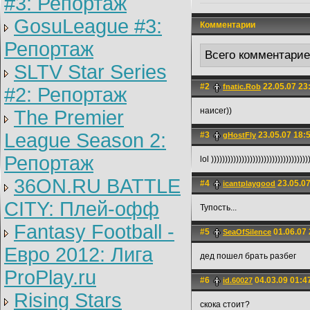
#3: Репортаж
GosuLeague #3:
Комментарии
Репортаж
Всего комментари
SLTV Star Series
#2
22.05.07 23
fnatic.Rоb
#2: Репортаж
наисег))
The Premier
League Season 2:
#3
23.05.07 18:
gHostFly
Репортаж
lol )))))))))))))))))))))))))))))))))))
36ON.RU BATTLE
#4
23.05.07
icantplaygood
CITY: Плей-офф
Тупость...
Fantasy Football -
#5
01.06.07 
SeaOfSilence
Евро 2012: Лига
дед пошел брать разбег
ProPlay.ru
#6
04.03.09 01:4
id.60027
Rising Stars
скока стоит?