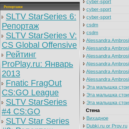
cyber-sport
Репортажи
cyber-sport
SLTV StarSeries 6:
cyber-sport
Репортаж
csdm
csdm
SLTV StarSeries V:
Alessandra Ambros
CS Global Offensive
Alessandra Ambros
Рейтинг
Alessandra Ambros
ProPlay.ru: Январь
Alessandra Ambros
2013
Alessandra Ambros
Alessandra Ambros
Fnatic FragOut
Эта малышка стоит
CS:GO League
Эта малышка стоит
SLTV StarSeries
Эта малышка стоит
#4 CS:GO
Стена
Вихадное
SLTV Star Series
Dubki.ru or Prov.ru