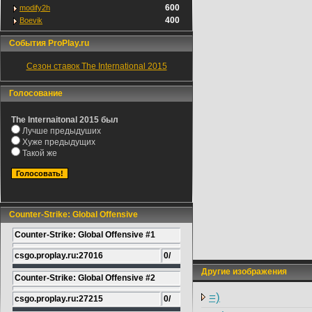
600
modify2h
400
Boevik
События ProPlay.ru
Сезон ставок The International 2015
Голосование
The Internaitonal 2015 был
Лучше предыдуших
Хуже предыдущих
Такой же
Counter-Strike: Global Offensive
Counter-Strike: Global Offensive #1
csgo.proplay.ru:27016
0/
Другие изображения
Counter-Strike: Global Offensive #2
=)
csgo.proplay.ru:27215
0/