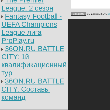
The Premier
League: 2 cезон
Fantasy Football -
Вы должны быть
з
UEFA Champions
League лига
ProPlay.ru
36ON.RU BATTLE
CITY: 1й
квалификационный
тур
36ON.RU BATTLE
CITY: Составы
команд