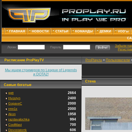
ГЛАВНАЯ
НОВОСТИ
СТАТЬИ
КОМАНДЫ
ДЕМКИ
VOD'ы
СА
Забыли па
Логин:
Пароль:
Регистра
Расписание ProPlayTV
ProPlay.ru
>
Пользователи
Мы ищем стримеров по League of Legends
и DOTA2!
Стена
Самые богатые
2664
ggtt
2400
Hvostyn
2000
GopaveC
2000
rmn1x
1958
Akon
994
razdavalochka
700
CoolMast
606
Devostatortk