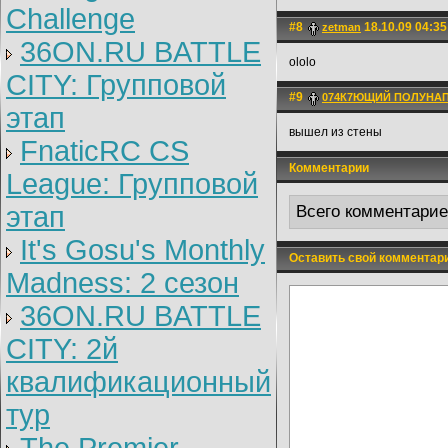
Challenge
#8
18.10.09 04:35
zetman
36ON.RU BATTLE
ololo
CITY: Групповой
#9
074К7ЮЩИЙ ПОЛУНА
этап
вышел из стены
FnaticRC CS
Комментарии
League: Групповой
этап
Всего комментари
It's Gosu's Monthly
Оставить свой комментар
Madness: 2 сезон
36ON.RU BATTLE
CITY: 2й
квалификационный
тур