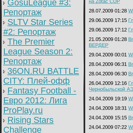
GosuLeague #3:
на Zotac CUP
Репортаж
28.07.2009 01:28
Wa
SLTV Star Series
29.06.2009 17:15
Г
#2: Репортаж
29.06.2009 17:12
Г
21.05.2009 01:28
B
The Premier
ВЕРДЕР
League Season 2:
29.04.2009 00:01
Wa
Репортаж
28.04.2009 06:31
B
36ON.RU BATTLE
28.04.2009 06:30
B
CITY: Плей-офф
26.04.2009 12:16
Г
Fantasy Football -
Чернобыльской А
Евро 2012: Лига
24.04.2009 19:19
Wa
ProPlay.ru
24.04.2009 18:31
Wa
24.04.2009 15:15
B
Rising Stars
24.04.2009 07:22
Wa
Challenge