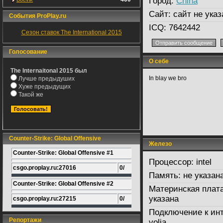
Город:
China
Сайт:
сайт не указ
События ProPlay.ru
ICQ:
7642442
Сезон ставок The International 2015
Голосование
О себе
The Internaitonal 2015 был
In blay we bro
Лучше предыдуших
Хуже предыдущих
Такой же
Counter-Strike: Global Offensive
Железо
Counter-Strike: Global Offensive #1
Процессор:
intel
csgo.proplay.ru:27016
0/
Память:
не указан
Counter-Strike: Global Offensive #2
Материнская плата
указана
csgo.proplay.ru:27215
0/
Подключение к инт
Репортажи
volia