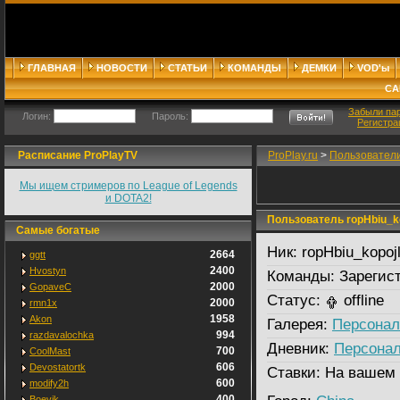
ГЛАВНАЯ
НОВОСТИ
СТАТЬИ
КОМАНДЫ
ДЕМКИ
VOD'ы
СА
Забыли па
Логин:
Пароль:
Регистра
Расписание ProPlayTV
ProPlay.ru
>
Пользовател
Мы ищем стримеров по League of Legends
и DOTA2!
Пользователь ropHbiu_ko
Самые богатые
Ник:
ropHbiu_kopoj
2664
ggtt
2400
Hvostyn
Команды:
Зарегист
2000
GopaveC
Статус:
offline
2000
rmn1x
1958
Akon
Галерея:
Персонал
994
razdavalochka
Дневник:
Персонал
700
CoolMast
606
Devostatortk
Ставки:
На вашем 
600
modify2h
400
Boevik