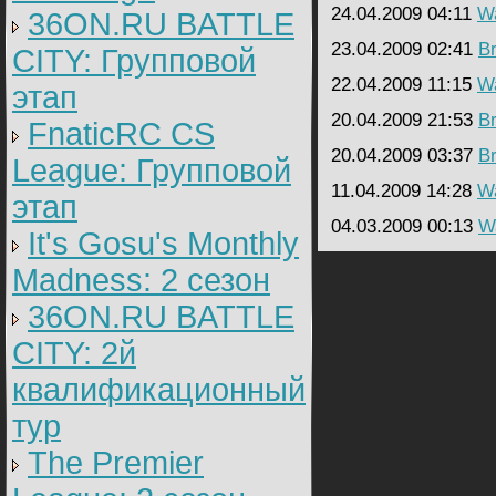
24.04.2009 04:11
Wa
36ON.RU BATTLE
23.04.2009 02:41
B
CITY: Групповой
22.04.2009 11:15
Wa
этап
20.04.2009 21:53
B
FnaticRC CS
20.04.2009 03:37
B
League: Групповой
11.04.2009 14:28
Wa
этап
04.03.2009 00:13
Wa
It's Gosu's Monthly
Madness: 2 сезон
36ON.RU BATTLE
CITY: 2й
квалификационный
тур
The Premier