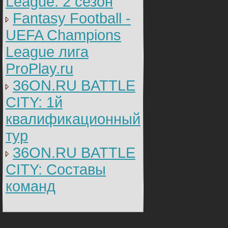
League: 2 cезон
Fantasy Football -
UEFA Champions
League лига
ProPlay.ru
36ON.RU BATTLE
CITY: 1й
квалификационный
тур
36ON.RU BATTLE
CITY: Составы
команд