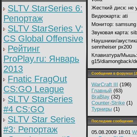
SLTV StarSeries 6:
Жесткий диск:
не 
Видеокарта:
ati
Репортаж
Монитор:
samsung
SLTV StarSeries V:
Звуковая карта:
sib
CS Global Offensive
Наушники/акустик
Рейтинг
sennheiser px200
Клавиатура/Мышь
ProPlay.ru: Январь
g15/diamongback/de
2013
Сообщения в форумах [2
Fnatic FragOut
WarCraft III
(196)
CS:GO League
Главный
(63)
BraBlay
(32)
SLTV StarSeries
Counter-Strike
(1)
#4 CS:GO
Турниры
(1)
SLTV Star Series
Последние сообщения
#3: Репортаж
05.08.2009 18:01
Wa